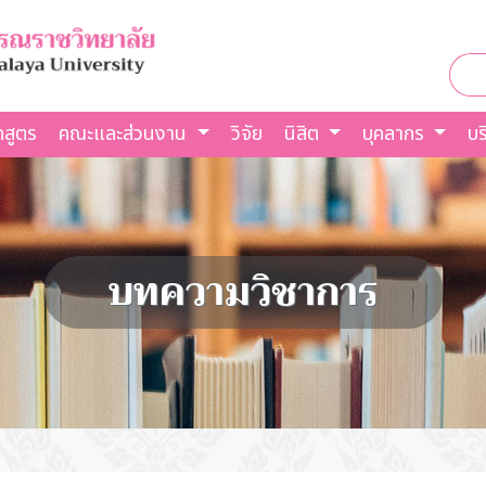
กสูตร
คณะและส่วนงาน
วิจัย
นิสิต
บุคลากร
บร
บทความวิชาการ