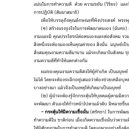
แน่นในการทำความดี ด้วย ความขยัน (วิริยะ) และไม่
การปฏิบัติ (สัมมาสมาธิ)
เพื่อให้บรรลุถึงคุณลักษณะที่พึงประสงค์ พระพุ
(๑) สร้างแรงจูงใจในการพัฒนาตนเอง (ฉันทะ) แ
งามและมี คุณประโยชน์ต่อตนเองและต่อสังคม รวมทั้ง
สิ่งหนึ่งจะต้องมองเห็นคุณค่าของ สิ่งนั้น มนุษย์เป็นส
สั่งสมคุณงามความดีมานาน แม้จะเกิดมาในสังคม ชุมช
งามความดีที่ทำให้แตกต่างกัน
ผลของคุณงามความดีส่งให้ผู้ทำเกิด เป็นมนุษย์ ข้
ไม่ได้ โดยจะต้องระลึกอยู่เสมอว่าต้องช่วยเหลือบุคค
บางอย่างมา แล้วจึงเป็นเหตุให้เกิดมาเป็นมนุษย์
(๒) ผู้นำจะต้องรู้จักกระตุ้นให้บุคคลผู้ตามมีควา
จะพัฒนา ตัวเองให้ก้าวหน้าไปตามลำดับ มีหลายขึ้น
- กระตุ้นให้มีความเชื่อมั่น
(ศรัทธา) ในการพัฒนา
ทำความดีใน ชาติก่อน เมื่อเกิดความเชื่อมั่นว่าความ
ให้มีศักยภาพในการทำความดี โดยเฉพาะอย่างยิ่งต้องก