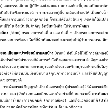
ล) และธรรมเนียมปฏิบัติของสังคมและ ขององค์กรที่บุคคลเป็นสมาชิก
ดใจรับฟังการแนะนำการอบรมจากผู้อื่น เสมือนทำตนให้ เป็นแก้วน้ำที่
็นและการแนะนำจากบุคคลอื่น ก็จะไม่ได้รับสิ่งใหม่ ๆ เจตคติก็ไม่เปลี่ย
ีวินัย จึงเป็นขั้นสำคัญ อีกขั้นหนึ่งที่จะได้รับการพัฒนา
นื่อง
(วิริยะ) กระบวนการข้อที่ ๑ และ ข้อที่ ๒ เป็นกระบวนการเตรีย
ามกระบวนการพัฒนา ในที่นี้นักพัฒนาจะต้องกระตุ้นให้ผู้รับการอบร
ดยยอมเสียสละประโยชน์
ส่วนตนบ้าง
(จาคะ) ทั้งนี้เพื่อมีให้มีการลุ่มห
งเห็นประโยชน์ส่วนรวมก็คือการเข้าใจถึงคุณค่าและความ สำคัญของส
หลือของส่วนรวม คุณค่าของการอยู่รวมกับส่วนรวมหรืออยู่รวมกับคนอื่น
งจิตใจ) ให้ความบันเทิงเบิกบาน (คุณค่าทางอารมณ์) และให้สติปัญญา
อมตามธรรมชาติ
การพัฒนาสติปัญญาจำเป็น ต้องกระตุ้น ผู้นำจะต้องรู้วิธีพัฒนาสต
ระบบ และรู้จักสังเกตและเลียนแบบตัวอย่างที่ดี นอกจากนี้ การพั
สมนสิการ) และการคบคนดี (กัลยาณมิตร) และสิ่งแวดล้อมที่ดี (ปรโต
รู้จักประยุกต์หลักการพัฒนาเพื่อปรับเปลี่ยนพฤติกรรม