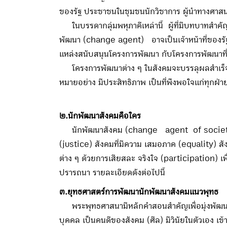
ของรัฐ ประชาชนในชุมชนนักวิชาการ ผู้นำทางศาส
ในบรรดากลุ่มพหุภาคีเหล่านี้ ผู้ที่มีบทบาทสำคั
พัฒนา (change agent) อาจเป็นเจ้าหน้าที่ของรัฐ
แหล่งสนับสนุนโครงการพัฒนา กับโครงการพัฒนาที่ล
โครงการพัฒนาต่าง ๆ ในสังคมจะบรรลุผลสำเร็จมากน
หมายอย่าง มีประสิทธิภาพ เป็นที่พึงพอใจแก่ทุกฝ่
๒.นักพัฒนาสังคมคือใคร
นักพัฒนาสังคม (change agent of society) คื
(justice) สังคมที่มีความ เสมอภาค (equality) สังค
ต่าง ๆ ด้วยการเสียสละ จริงใจ (participation) เ
ปรารถนา รายละเอียดดังต่อไปนี้
๓.ยุทธศาสตร์การพัฒนานักพัฒนาสังคมแนวพุทธ
พระพุทธศาสนามีหลักคำสอนสำคัญเพื่อมุ่งพัฒนาบุคค
บุคคล เป็นคนดีของสังคม (ศีล) มีวินัยในตัวเอง เข