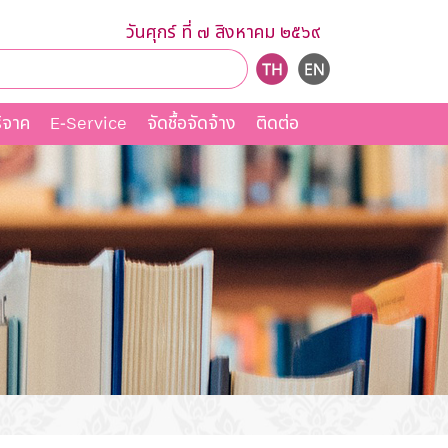
วันศุกร์ ที่ ๗ สิงหาคม ๒๕๖๙
ิจาค
E-Service
จัดชื้อจัดจ้าง
ติดต่อ