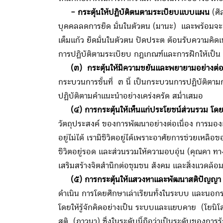
- กระตุ้นให้ปฏิบัติตนตามระเบียบแบบแผน
(ศี
บุคคลลดการยืด มั่นในตัวตน (มานะ) และพร้อมจะเปิ
เต็มแก้ว ยึดมั่นในตัวตน ปิดประต ต้อนรับความคิดเห
การปฏิบัติตามระเบียบ กฎเกณฑ์และการฝึกให้เป็น คนม
(๓) กระตุ้นให้มีความขยันและพยายามอย่างต่อเ
กระบวนการขั้นที่ ๓ นี้ เป็นกระบวนการปฏิบัติต
ปฏิบัติตามคำแนะนำอย่างเคร่งครัด สม่ำเสมอ
(๔) การกระตุ้นให้เห็นแก่ประโยชน์ส่วนรวม โ
วัตถุประสงค์ ของการพัฒนาอย่างต่อเนื่อง การมอ
อยู่ไม่ได้ เรามีชีวิตอยู่ได้เพราะอาศัยการช่วยเ
ชีวิตอยู่รอด และส่วนรวมให้ความอบอุ่น (คุณคา ทา
เสริมสร้างจิตสำนึกต่อชุมชน สังคม และสิ่งแวดล้
(๕) การกระตุ้นให้แสวงหาและพัฒนาสติปัญญา
ดำเนิน การโดยศึกษาเล่าเรียนทั้งในระบบ และนอก
โดยให้รู้จักคิดอย่างเป็น ระบบและแยบคาย (โยนิโ
สติ (ภาวนา) ซึ่งในระดับนี้ถือว่าเป็นระดับของการ