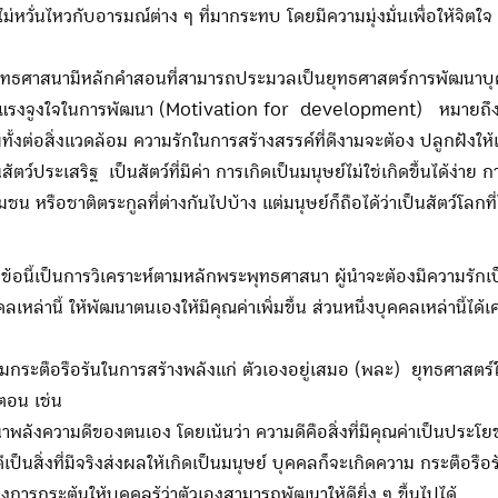
หวั่นไหวกับอารมณ์ต่าง ๆ ที่มากระทบ โดยมีความมุ่งมั่นเพื่อให้จิตใ
ทธศาสนามีหลักคำสอนที่สามารถประมวลเป็นยุทธศาสตร์การพัฒนาบุคคล
รงจูงใจในการพัฒนา (Motivation for development) หมายถึงความ
ต่อสิ่งแวดล้อม ความรักในการสร้างสรรค์ที่ดีงามจะต้อง ปลูกฝังให้เกิ
ัตว์ประเสริฐ เป็นสัตว์ที่มีค่า การเกิดเป็นมนุษย์ไม่ใช่เกิดขึ้นได้ง่าย 
น หรือชาติตระกูลที่ต่างกันไปบ้าง แต่มนุษย์ก็ถือได้ว่าเป็นสัตว์โล
อนี้เป็นการวิเคราะห์ตามหลักพระพุทธศาสนา ผู้นำจะต้องมีความรักเป
ลเหล่านี้ ให้พัฒนาตนเองให้มีคุณค่าเพิ่มขึ้น ส่วนหนึ่งบุคคลเหล่านี้ได
มกระตือรือร้นในการสร้างพลังแก่ ตัวเองอยู่เสมอ (พละ) ยุทธศาสตร์ในก
ตอน เช่น
พลังความดีของตนเอง โดยเน้นว่า ความดีคือสิ่งที่มีคุณค่าเป็นประโย
ดีเป็นสิ่งที่มีจริงส่งผลให้เกิดเป็นมนุษย์ บุคคลก็จะเกิดความ กระตือ
ารกระตุ้นให้บุคคลรู้ว่าตัวเองสามารถพัฒนาให้ดียิ่ง ๆ ขึ้นไปได้