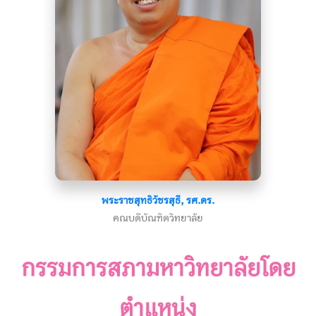
พระราชสุทธิวัชรสุธี, รศ.ดร.
คณบดีบัณฑิตวิทยาลัย
กรรมการสภามหาวิทยาลัยโดย
ตำแหน่ง