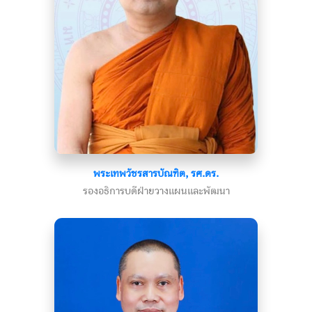
พระเทพวัชรสารบัณฑิต, รศ.ดร.
รองอธิการบดีฝ่ายวางแผนและพัฒนา