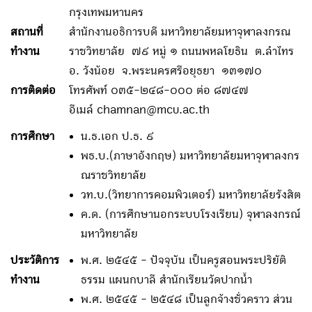
กรุงเทพมหานคร
สถานที่
สำนักงานอธิการบดี มหาวิทยาลัยมหาจุฬาลงกรณ
ทำงาน
ราชวิทยาลัย ๗๙ หมู่ ๑ ถนนพหลโยธิน ต.ลำไทร
อ. วังน้อย จ.พระนครศรีอยุธยา ๑๓๑๗๐
การติดต่อ
โทรศัพท์ ๐๓๕-๒๔๘-๐๐๐ ต่อ ๘๗๔๗
อีเมล์ chamnan@mcu.ac.th
การศึกษา
น.ธ.เอก ป.ธ. ๙
พธ.บ.(ภาษาอังกฤษ) มหาวิทยาลัยมหาจุฬาลงกร
ณราชวิทยาลัย
วท.บ.(วิทยาการคอมพิวเตอร์) มหาวิทยาลัยรังสิต
ค.ด. (การศึกษานอกระบบโรงเรียน) จุฬาลงกรณ์
มหาวิทยาลัย
ประวัติการ
พ.ศ. ๒๕๔๕ - ปัจจุบัน เป็นครูสอนพระปริยัติ
ทำงาน
ธรรม แผนกบาลี สำนักเรียนวัดปากน้ำ
พ.ศ. ๒๕๔๕ - ๒๕๔๘ เป็นลูกจ้างชั่วคราว ส่วน