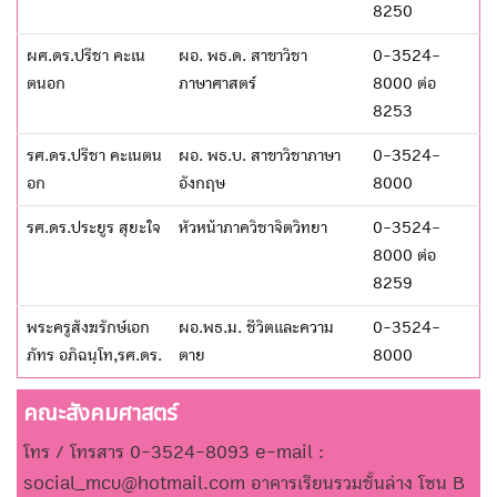
8250
ผศ.ดร.ปรีชา คะเน
ผอ. พธ.ด. สาขาวิชา
0-3524-
ตนอก
ภาษาศาสตร์
8000 ต่อ
8253
รศ.ดร.ปรีชา คะเนตน
ผอ. พธ.บ. สาขาวิชาภาษา
0-3524-
อก
อังกฤษ
8000
รศ.ดร.ประยูร สุยะใจ
หัวหน้าภาควิชาจิตวิทยา
0-3524-
8000 ต่อ
8259
พระครูสังฆรักษ์เอก
ผอ.พธ.ม. ชีวิตและความ
0-3524-
ภัทร อภิฉนฺโท,รศ.ดร.
ตาย
8000
คณะสังคมศาสตร์
โทร / โทรสาร 0-3524-8093 e-mail :
social_mcu@hotmail.com อาคารเรียนรวมชั้นล่าง โซน B