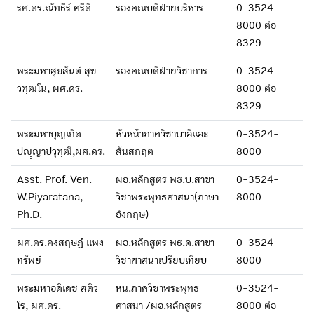
รศ.ดร.ณัทธีร์ ศรีดี
รองคณบดีฝ่ายบริหาร
0-3524-
8000 ต่อ
8329
พระมหาสุขสันต์ สุข
รองคณบดีฝ่ายวิชาการ
0-3524-
วฑฺฒโน, ผศ.ดร.
8000 ต่อ
8329
พระมหาบุญเกิด
หัวหน้าภาควิชาบาลีและ
0-3524-
ปญฺฺญาปวุฑฺฒี,ผศ.ดร.
สันสกฤต
8000
Asst. Prof. Ven.
ผอ.หลักสูตร พธ.บ.สาขา
0-3524-
W.Piyaratana,
วิชาพระพุทธศาสนา(ภาษา
8000
Ph.D.
อังกฤษ)
ผศ.ดร.คงสฤษฎ์ แพง
ผอ.หลักสูตร พธ.ด.สาขา
0-3524-
ทรัพย์
วิชาศาสนาเปรียบเทียบ
8000
พระมหาอดิเดช สติว
หน.ภาควิชาพระพุทธ
0-3524-
โร, ผศ.ดร.
ศาสนา /ผอ.หลักสูตร
8000 ต่อ