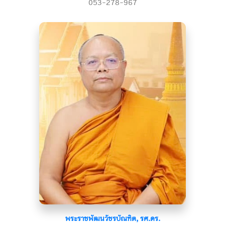
053-278-967
พระราชพัฒนวัชรบัณฑิต, รศ.ดร.