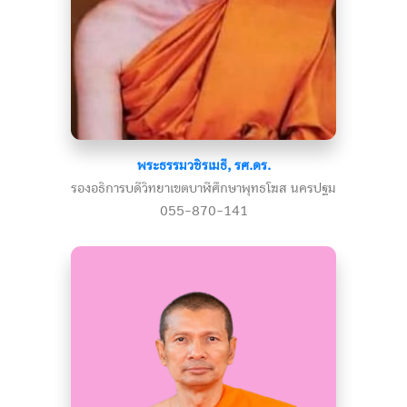
พระธรรมวชิรเมธี, รศ.ดร.
รองอธิการบดีวิทยาเขตบาฬีศึกษาพุทธโฆส นครปฐม
055-870-141