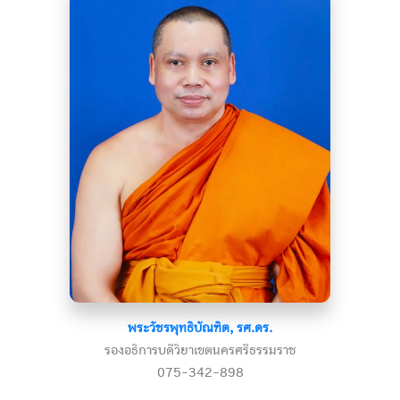
พระวัชรพุทธิบัณฑิต, รศ.ดร.
รองอธิการบดีวิยาเขตนครศรีธรรมราช
075-342-898