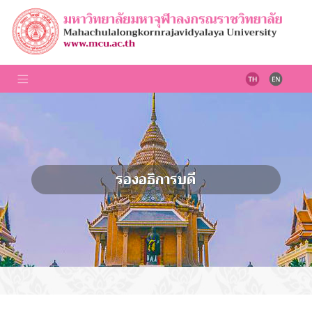
รองอธิการบดี