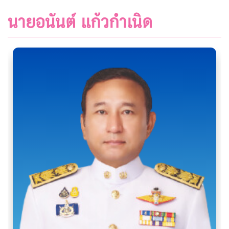
นายอนันต์ แก้วกำเนิด