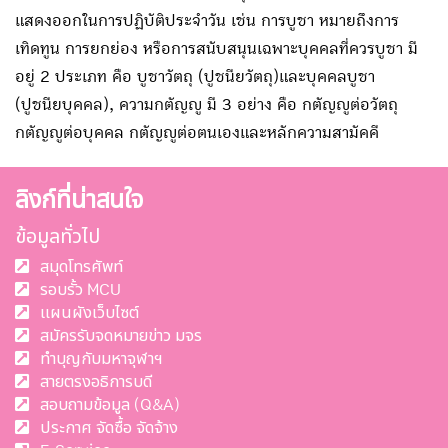
แสดงออกในการปฏิบัติประจำวัน เช่น การบูชา หมายถึงการ
เทิดทูน การยกย่อง หรือการสนับสนุนเฉพาะบุคคลที่ควรบูชา มี
อยู่ 2 ประเภท คือ บูชาวัตถุ (ปูชนียวัตถุ)และบุคคลบูชา
(ปูชนียบุคคล), ความกตัญญู มี 3 อย่าง คือ กตัญญูต่อวัตถุ
กตัญญูต่อบุคคล กตัญญูต่อตนเองและหลักความสามัคคี
ลิงก์ที่น่าสนใจ
ข้อมูลทั่วไป
สมุดโทรศัพท์
รอบรั้ว MCU
แผนผังเว็บไซต์
สมัครรับจดหมายข่าว มจร
ทำบุญกับมหาจุฬาฯ
สายตรงอธิการบดี
สอบถามข้อมูล (Q&A)
ประกาศ จัดซื้อ จัดจ้าง