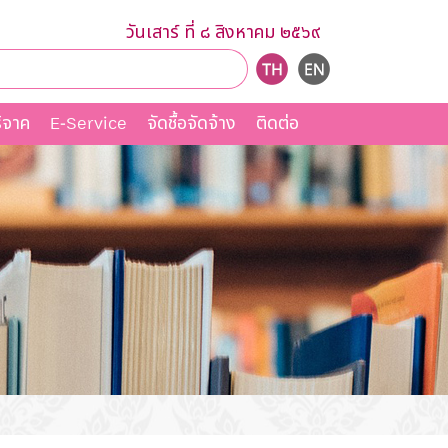
วันเสาร์ ที่ ๘ สิงหาคม ๒๕๖๙
ิจาค
E-Service
จัดชื้อจัดจ้าง
ติดต่อ