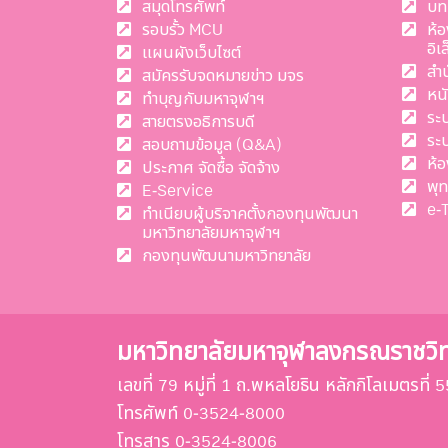
สมุดโทรศัพท์
บท
รอบรั้ว MCU
ห้
อิเ
แผนผังเว็บไซต์
สำ
สมัครรับจดหมายข่าว มจร
หน
ทำบุญกับมหาจุฬาฯ
ระ
สายตรงอธิการบดี
ระ
สอบถามข้อมูล (Q&A)
ห้อ
ประกาศ จัดซื้อ จัดจ้าง
พุ
E-Service
e-
ทำเนียบผู้บริจาคตั้งกองทุนพัฒนา
มหาวิทยาลัยมหาจุฬาฯ
กองทุนพัฒนามหาวิทยาลัย
มหาวิทยาลัยมหาจุฬาลงกรณราชวิ
เลขที่ 79 หมู่ที่ 1 ถ.พหลโยธิน หลักกิโลเมตรท
โทรศัพท์ 0-3524-8000
โทรสาร 0-3524-8006