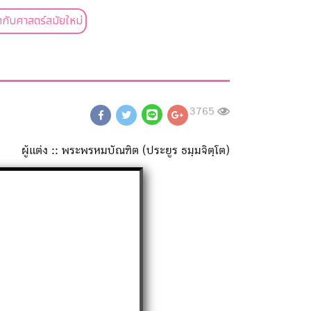
กับศาสตร์สมัยใหม่
3765
ผู้แต่ง :: พระพรหมบัณฑิต (ประยูร ธมฺมจิตฺโต)