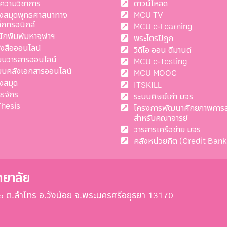
ความวิชาการ
ดาวน์โหลด
องสมุดพุทธศาสนาทาง
MCU TV
ล็กทรอนิกส์
MCU e-Learning
นักพิมพ์มหาจุฬาฯ
พระไตรปิฎก
ังสือออนไลน์
วิดีโอ ออน ดีมานด์
บบวารสารออนไลน์
MCU e-Testing
บบคลังเอกสารออนไลน์
MCU MOOC
งสมุด
ITSKILL
ทธจักร
ระบบศิษย์เก่า มจร
Thesis
โครงการพัฒนาศักยภาพการ
สำหรับคณาจารย์
วารสารเครือข่าย มจร
คลังหน่วยกิต (Credit Bank
ทยาลัย
ี่ 55 ต.ลำไทร อ.วังน้อย จ.พระนครศรีอยุธยา 13170