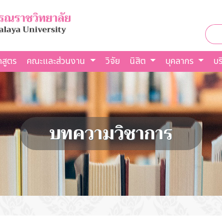
กสูตร
คณะและส่วนงาน
วิจัย
นิสิต
บุคลากร
บร
บทความวิชาการ