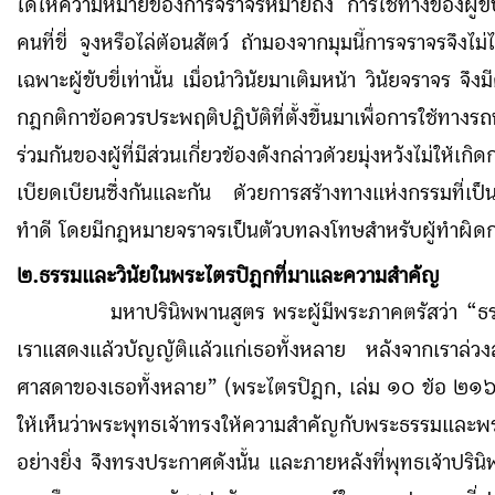
ได้ให้ความหมายของการจราจรหมายถึง การใช้ทางของผู้ขับข
คนที่ขี่ จูงหรือไล่ต้อนสัตว์ ถ้ามองจากมุมนี้การจราจรจึงไม่
เฉพาะผู้ขับขี่เท่านั้น เมื่อนำวินัยมาเติมหน้า วินัยจราจร จึ
กฎกติกาข้อควรประพฤติปฏิบัติที่ตั้งขึ้นมาเพื่อการใช้ทางร
ร่วมกันของผู้ที่มีส่วนเกี่ยวข้องดังกล่าวด้วยมุ่งหวังไม่ให้เกิด
เบียดเบียนซึ่งกันและกัน ด้วยการสร้างทางแห่งกรรมที่เป็
ทำดี โดยมีกฎหมายจราจรเป็นตัวบทลงโทษสำหรับผู้ทำผิด
๒.ธรรมและวินัยในพระไตรปิฎกที่มาและความสำคัญ
มหาปรินิพพานสูตร พระผู้มีพระภาคตรัสว่า “ธรรม
เราแสดงแล้วบัญญัติแล้วแก่เธอทั้งหลาย หลังจากเราล่วงล
ศาสดาของเธอทั้งหลาย” (พระไตรปิฎก, เล่ม ๑๐ ข้อ ๒๑
ให้เห็นว่าพระพุทธเจ้าทรงให้ความสำคัญกับพระธรรมและพระ
อย่างยิ่ง จึงทรงประกาศดังนั้น และภายหลังที่พุทธเจ้าปริน