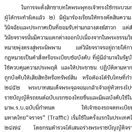
ในการจะตั้งสิกขาบทใดพระพุทธเจ้าทรงใช้กระบวนก
ผู้ได้กระทำผิดแล้ว ๒) มีผู้มาร้องเรียนให้ทรงตัดสินค
วินิจฉัยและประกาศเป็นที่ยอมรับท่ามกลางสงฆ์สาวก แต่
วินัยจราจรนั้นมีความแตกต่างออกไปเนื่องจากในพระธรรมวินัย
หมายพุ่งตรงสู่พระนิพพาน แต่วินัยจราจรอยู่ภายใต้กา
กฎหมายเป็น
คำสั่งหรือระเบียบข้อบังคับ ที่ผู้มีอำนาจในรัฐบั
ใช้ควบคุมความประพฤติ และให้ประชาชน ปฏิบัติตามหากผ
ถูกบังคับให้เสียสิทธิหรือทรัพย์สิน หรือต้องได้รับโทษที่ก
๒๔๕๒ พระบาทสมเด็จพระจุลจอมเกล้าเจ้าอยู่หัวทรงโป
ราชบัญญัติรถยนต์ฉบับแรกของไทยขึ้นและมีผลบังคับใช้ใน
มาพ.ร.บ.ฉบับนี้กำหนด ให้เจ้าของรถจดทะเบียน
มหาดไทย“จราจร” (
Traffic)
เริ่มใช้ในครั้งแรกในประเทศ
๒๔๗๔ โดยกรมตำรวจได้เสนอร่างพระราชบัญญัติจรา