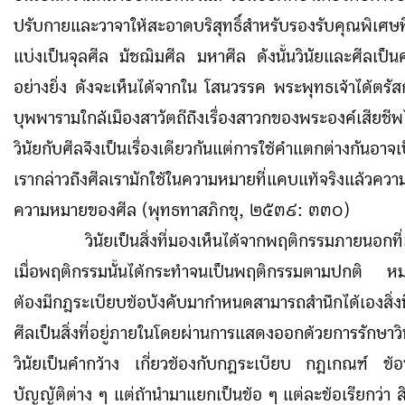
ปรับกายและวาจาให้สะอาดบริสุทธิ์สำหรับรองรับคุณพิเศษที่
แบ่งเป็นจุลศีล มัชฌิมศีล มหาศีล ดังนั้นวินัยและศีลเป็นคำท
อย่างยิ่ง ดังจะเห็นได้จากใน โสนวรรค พระพุทธเจ้าได้ตรัสก
บุพพารามใกล้เมืองสาวัตถีถึงเรื่องสาวกของพระองค์เสียชีพไ
วินัยกับศีลจึงเป็นเรื่องเดียวกันแต่การใช้คำแตกต่างกันอาจเ
เรากล่าวถึงศีลเรามักใช้ในความหมายที่แคบแท้จริงแล้วความมี
ความหมายของศีล (พุทธทาสภิกขุ, ๒๕๓๙
:
๓๓๐)
วินัยเป็นสิ่งที่มองเห็นได้จากพฤติกรรมภายนอกที
เมื่อพฤติกรรมนั้นได้กระทำจนเป็นพฤติกรรมตามปกติ หม
ต้องมีกฎระเบียบข้อบังคับมากำหนดสามารถสำนึกได้เองสิ่งนี้
ศีลเป็นสิ่งที่อยู่ภายในโดยผ่านการแสดงออกด้วยการรักษ
วินัยเป็นคำกว้าง เกี่ยวข้องกับกฎระเบียบ กฎเกณฑ์ ข้อบ
บัญญัติต่าง ๆ แต่ถ้านำมาแยกเป็นข้อ ๆ แต่ละข้อเรียกว่า