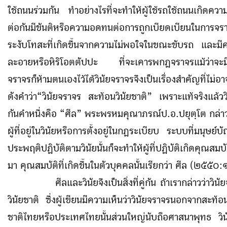
ใช้ถนนร่วมกัน ทำอย่างไรที่จะทำให้ผู้ใช้รถใช้ถนนเกิดคว
ต่อกันมีขันติหรือความอดทนต่อการถูกเบียดเบียนในการ
ระงับโทสะที่เกิดขึ้นจากความไม่พอใจในขณะขับรถ และมี
ละอายหรือหิริโอตตัปปะ ที่จะเคารพกฎจราจรแม้ว่าจะม
จราจรก็ห้ามตนเองไว้ได้วินัยจราจรจึงเป็นเรื่องสำคัญที่ไม่อ
ดังคำว่า“วินัยจราจร สะท้อนวินัยชาติ” เพราะแท้จริงแล้ววินัย
กันคำหนึ่งคือ “ศีล” พระพรหมคุณาภรณ์ป.อ.ปยุตฺโต กล่าวว่
ผู้ที่อยู่ในวินัยหรือการตั้งอยู่ในกฎระเบียบ ระบบที่มนุษย์บั
ประพฤติปฏิบัติตามวินัยนั้นก็จะทำให้ผู้ที่ปฏิบัติเกิดคุณสมบั
มา คุณสมบัติที่เกิดขึ้นในตัวบุคคลนั้นเรียกว่า ศีล (๒๕๕๐
:
ศีลและวินัยจึงเป็นสิ่งที่คู่กัน ถ้าเรากล่าวว่าวินั
วินัยชาติ ซึ่งผู้เขียนมีความเห็นว่าวินัยจราจรนอกจากสะท้อน
ชาติไทยหรือประเทศไทยนั้นส่วนใหญ่นับถือศาสนาพุทธ วินั