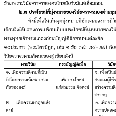
ข้ามเพราะวินัยจราจรของคนไทยนับวันมีแต่เสื่อมถอย
๒.๓ ประโยชน์ที่มุ่งหมายของวินัยจราจรมองผ่านมุม
ทั้งนี้เพื่อให้เห็นจุดมุ่งหมายที่ชัดเจนของการมีวิ
เขียนจึงได้แสดงการเปรียบเทียบประโยชน์ที่มุ่งหมายของวินั
พระพุทธเจ้าทรงแถลงก่อนบัญญัติสิกขาบทแต่ละข้อ
๑๐ประการ (พระไตรปิฎก, เล่ม ๑ ข้อ ๓๙
:
๒๘-๒๙) กับ
วินัยจราจรตามทัศนะของผู้เขียนดังนี้
พระวินัย
ทรงบัญญัติเพื่อ
วินั
๑. เพื่อความดีงามที่เป็น
๑. เพื่อเป็
ไปโดยความเห็นชอบร่วม
เพื่อประโยชน์
กันของผู้ใช
กันของสงฆ์
แก่ส่วนรวม คือสงฆ์
สร้างความดี
ปรากฏ
๒
.
เพื่อความผาสุกแห่ง
๒. เพื่อคว
สงฆ์
ความปลอดภั