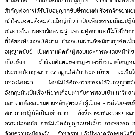
ด้านจราจร ก่อนที่จะออกใบอนุญาต สำหรับประเทศไท
สำคัญต่อการได้รับใบอนุญาตขับขี่รถยนต์หรือรถจักรย
เข้าใจของคนสังคมส่วนใหญ่เห็นว่าเป็นเพียงธรรมเนียมปฏิ
เข้มงวดในการสอบวัดความรู้ เพราะผู้สอบเองก็ไม่ได้ให้ควา
ที่ได้ขอเพียงสอบให้ผ่าน ถ้าสอบไม่ผ่านก็จะมีการทุจริตเพื่อใ
อนุญาตขับขี่ เป็นความผิดทั้งผู้สอบและการละเลยหน้าที่ของเ
เกี่ยวข้อง ถ้าย้อนต้นตอของกฎจราจรที่เราอาศัยกฎห
ประเทศอังกฤษมาวางรากฐานให้กับประเทศไทย จะเห็นได้ว
บทลงโทษมา โดยไม่ได้ศึกษาว่าการจะได้ใบอนุญาตขับ
อังกฤษนั้นเป็นเรื่องที่ยากเกือบเท่ากับการสอบเข้ามหาวิ
นอกจากต้องอบรมตามหลักสูตรแล้วผู้เป็นอาจารย์สอนจะเ
สอบภาคปฏิบัติเป็นอย่างมาก ทั้งนี้เขาจะเข้มงวดอย่างมา
ความปลอดภัย การไม่เปิดสัญญาณไฟเลี้ยว การจอดรถ กา
ด้วยความระมัดระวัง ถ้าทดสอบแล้วมีพลาดสักจุดหนึ่งก