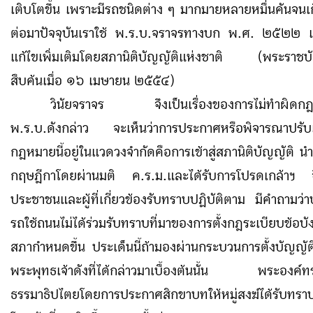
เติบโตขึ้น เพราะมีรถชนิดต่าง ๆ มากมายหลายหมื่นคันจนเ
ต่อมาปัจจุบันเราใช้ พ.ร.บ.จราจรทางบก พ.ศ. ๒๕๒๒ แ
แก้ไขเพิ่มเติมโดยสภานิติบัญญัติแห่งชาติ (พระราชบั
สืบค้นเมื่อ ๑๖ เมษายน ๒๕๕๔)
วินัยจราจร จึงเป็นเรื่องของการไม่ทำผิดกฎ
พ.ร.บ.ดังกล่าว จะเห็นว่าการประกาศหรือพิจารณาปรับแก
กฎหมายนี้อยู่ในแวดวงจำกัดคือการเข้าสู่สภานิติบัญญัติ น
กฤษฎีกาโดยผ่านมติ ค.ร.ม.และได้รับการโปรดเกล้าฯ จ
ประชาชนและผู้ที่เกี่ยวข้องรับทราบปฏิบัติตาม มีคำถามว่า
รถใช้ถนนไม่ได้ร่วมรับทราบที่มาของการตั้งกฎระเบียบข้อบัง
สภากำหนดขึ้น ประเด็นนี้ถ้ามองผ่านกระบวนการตั้งบัญญัต
พระพุทธเจ้าดังที่ได้กล่าวมาเบื้องต้นนั้น พระองค์ท
ธรรมาธิปไตยโดยการประกาศสิกขาบทให้หมู่สงฆ์ได้รับทราบ