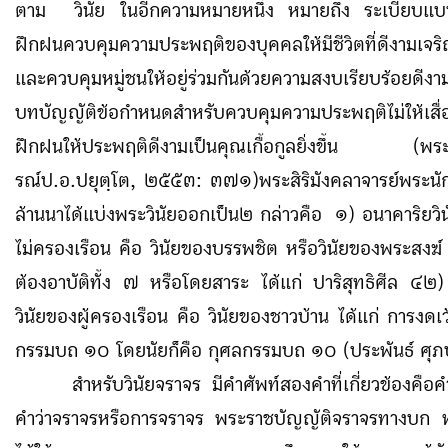
ตาม วินัย ในอีกความหมายหนึ่ง หมายถึง ระเบียบแ
ฝึกฝนควบคุมความประพฤติของบุคคลให้มีชีวิตที่ดีงามเจริ
และควบคุมหมู่ชนให้อยู่ร่วมกันด้วยความสงบเรียบร้อ
บทบัญญัติข้อกำหนดสำหรับควบคุมความประพฤติไม่ให้เสื่
ฝึกฝนให้ประพฤติดีงามเป็นคุณเกื้อกูลยิ่งขึ้น (พ
รณ์ป.อ.ปยุตฺโต, ๒๕๕๓
:
๓๗๑)พระสิริมังคลาจารย์พระนั
ล้านนาได้แบ่งพระวินัยออกเป็น๒ กล่าวคือ ๑) อนาคาริยวินั
ไม่ครองเรือน คือ วินัยของบรรพชิต หรือวินัยของพระสงฆ์ 
ต้องอาบัติทั้ง ๗ หรือโดยสาระ ได้แก่ ปาริสุทธิศีล ๔๒) 
วินัยของผู้ครองเรือน คือ วินัยของชาวบ้าน ได้แก่ การงด
กรรมบถ ๑๐ โดยนัยก็คือ กุศลกรรมบถ ๑๐ (ประพันธ์ ศุภ
สำหรับวินัยจราจร มีคำศัพท์สองคำที่เกี่ยวข้องคือค
คำว่าจราจรหรือการจราจร พระราชบัญญัติจราจรทางบ