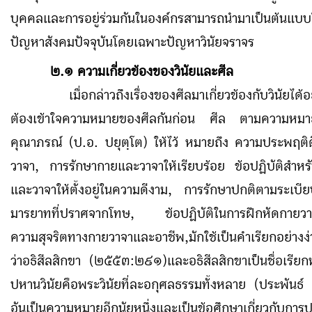
บุคคลและการอยู่ร่วมกันในองค์กรสามารถนำมาเป็นต้นแบบ
ปัญหาสังคมปัจจุบันโดยเฉพาะปัญหาวินัยจราจร
๒.๑ ความเกี่ยวข้องของวินัยและศีล
เมื่อกล่าวถึงเรื่องของศีลมาเกี่ยวข้องกับวินัยได้
ต้องเข้าใจความหมายของศีลกันก่อน ศีล ตามความหมา
คุณาภรณ์ (ป.อ. ปยุตฺโต) ให้ไว้ หมายถึง ความประพฤต
วาจา, การรักษากายและวาจาให้เรียบร้อย ข้อปฏิบัติสำห
และวาจาให้ตั้งอยู่ในความดีงาม, การรักษาปกติตามระเบีย
มารยาทที่ปราศจากโทษ, ข้อปฏิบัติในการฝึกหัดกายวาจาให
ความสุจริตทางกายวาจาและอาชีพ,มักใช้เป็นคำเรียกอย่างง
ว่าอธิสีลสิกขา (๒๕๕๓
:
๒๙๑)และอธิสีลสิกขาเป็นชื่อเรียก
ปหานวินัยคือพระวินัยที่ละอกุศลธรรมทั้งหลาย (ประพันธ์
อันเป็นความหมายอีกนัยหนึ่งและเป็นข้อศึกษาเกี่ยวกับการปฏิ