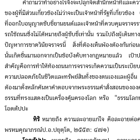
คำถามว่าทำอย่างไรจึงจะปลุกจิตสำนึกหน้าที่และค
ของผู้ที่มีส่วนเกี่ยวข้องไม่ว่าจะเป็นเจ้าหน้าที่รัฐที่เกี่ยวข้อ
ที่ออกใบอนุญาตขับขี่ยานยนต์และเจ้าหน้าที่ควบคุมจราจรรวมถ
รถใช้ถนนซึ่งไม่ได้หมายถึงผู้ขับขี่เท่านั้น รวมไปถึงผู้เดินทา
ปัญหาการขาดวินัยจราจรนี้ สิ่งที่ต้องเห็นพ้องต้องกันก่อน
นั้นเกิดขึ้นมานอกจากเป็นข้อบังคับทางกฎหมายแล้ว เป้าปร
สำคัญคือการทำให้ท้องถนนการจราจรเกิดความเป็นระเบียบ
ความปลอดภัยในชีวิตและทรัพย์สินทั้งของตนเองและผู้อื่
ต้องมาตั้งหลักค้นหาคำตอบจากพระธรรมคำสั่งสอนขององ
ธรรมที่ทรงแสดงเป็นเครื่องคุ้มครองโลก หรือ
"
ธรรมโลกบ
โอตตัปปะ
หิริ
หมายถึง ความละอายแก่ใจ คือละอายต่อคว
พรหมคุณาภรณ์ป.อ.ปยุตฺโต, ๒๕๕๓
:
๔๗๑)