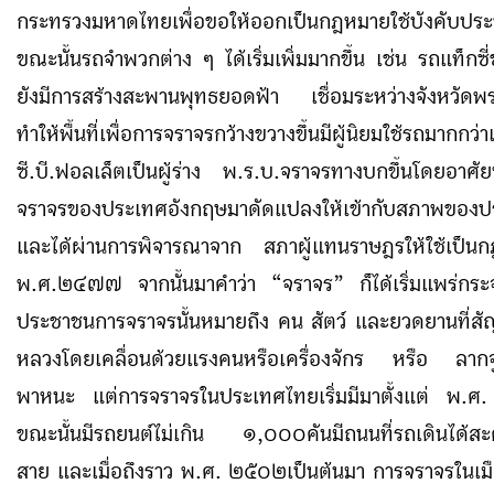
กระทรวงมหาดไทยเพื่อขอให้ออกเป็นกฎหมายใช้บังคับประ
ขณะนั้นรถจำพวกต่าง ๆ ได้เริ่มเพิ่มมากขึ้น เช่น รถแท็กซ
ยังมีการสร้างสะพานพุทธยอดฟ้า เชื่อมระหว่างจังหวัดพ
ทำให้พื้นที่เพื่อการจราจรกว้างขวางขึ้นมีผู้นิยมใช้รถมากกว
ซี.บี.ฟอลเล็ตเป็นผู้ร่าง พ.ร.บ.จราจรทางบกขึ้นโดยอาศ
จราจรของประเทศอังกฤษมาดัดแปลงให้เข้ากับสภาพของ
และได้ผ่านการพิจารณาจาก สภาผู้แทนราษฎรให้ใช้เป็นกฎ
พ.ศ.๒๔๗๗ จากนั้นมาคำว่า “จราจร” ก็ได้เริ่มแพร่กระ
ประชาชนการจราจรนั้นหมายถึง คน สัตว์ และยวดยานที่ส
หลวงโดยเคลื่อนด้วยแรงคนหรือเครื่องจักร หรือ ลากจู
พาหนะ แต่การจราจรในประเทศไทยเริ่มมีมาตั้งแต่ พ.
ขณะนั้นมีรถยนต์ไม่เกิน ๑,๐๐๐คันมีถนนที่รถเดินได้สะดว
สาย และเมื่อถึงราว พ.ศ. ๒๕๐๒เป็นต้นมา การจราจรในเมือ