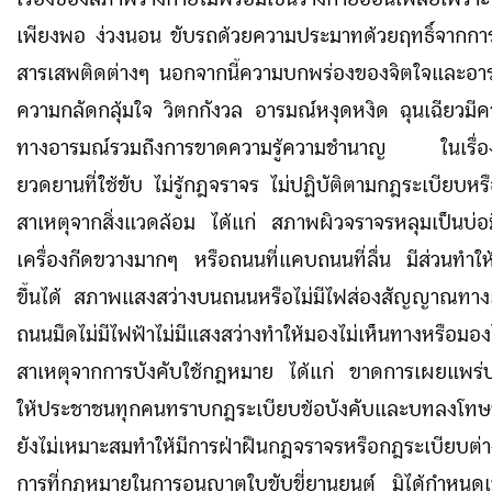
เพียงพอ ง่วงนอน ขับรถด้วยความประมาทด้วยฤทธิ์จากการด
สารเสพติดต่างๆ นอกจากนี้ความบกพร่องของจิตใจและอาร
ความกลัดกลุ้มใจ วิตกกังวล อารมณ์หงุดหงิด ฉุนเฉียวมีค
ทางอารมณ์รวมถึงการขาดความรู้ความชำนาญ ในเรื่
ยวดยานที่ใช้ขับ ไม่รู้กฎจราจร ไม่ปฏิบัติตามกฎระเบียบหร
สาเหตุจากสิ่งแวดล้อม ได้แก่ สภาพผิวจราจรหลุมเป็นบ่
เครื่องกีดขวางมากๆ หรือถนนที่แคบถนนที่ลื่น มีส่วนทำให้เ
ขึ้นได้ สภาพแสงสว่างบนถนนหรือไม่มีไฟส่องสัญญาณทา
ถนนมืดไม่มีไฟฟ้าไม่มีแสงสว่างทำให้มองไม่เห็นทางหรือมอง
สาเหตุจากการบังคับใช้กฎหมาย ได้แก่ ขาดการเผยแพร่ป
ให้ประชาชนทุกคนทราบกฎระเบียบข้อบังคับและบทลงโทษห
ยังไม่เหมาะสมทำให้มีการฝ่าฝืนกฎจราจรหรือกฎระเบียบต่า
การที่กฎหมายในการอนุญาตใบขับขี่ยานยนต์ มิได้กำหนดเ