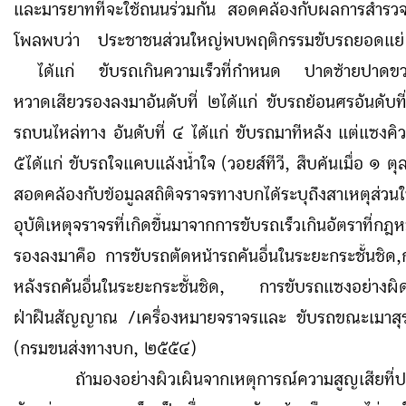
และมารยาทที่จะใช้ถนนร่วมกัน สอดคล้องกับผลการสำร
โพลพบว่า ประชาชนส่วนใหญ่พบพฤติกรรมขับรถยอดแย
ได้แก่ ขับรถเกินความเร็วที่กำหนด ปาดซ้ายปาด
หวาดเสียวรองลงมาอันดับที่ ๒ได้แก่ ขับรถย้อนศรอันดับที
รถบนไหล่ทาง อันดับที่ ๔ ได้แก่ ขับรถมาทีหลัง แต่แซงคิว
๕ได้แก่ ขับรถใจแคบแล้งน้ำใจ (วอยส์ทีวี, สืบค้นเมื่อ ๑
สอดคล้องกับข้อมูลสถิติจราจรทางบกได้ระบุถึงสาเหตุส่ว
อุบัติเหตุจราจรที่เกิดขึ้นมาจากการขับรถเร็วเกินอัตราที่
รองลงมาคือ การขับรถตัดหน้ารถคันอื่นในระยะกระชั้นชิด
หลังรถคันอื่นในระยะกระชั้นชิด, การขับรถแซงอย่างผ
ฝ่าฝืนสัญญาณ
/
เครื่องหมายจราจรและ ขับรถขณะเมาสุ
(กรมขนส่งทางบก, ๒๕๕๔)
ถ้ามองอย่างผิวเผินจากเหตุการณ์ความสูญเสียที่ปร