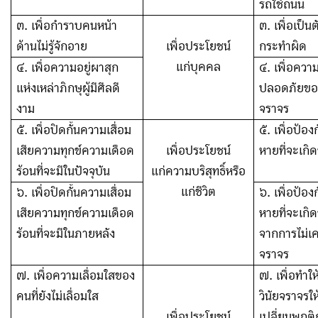
รถใช้ถนน
๓
.
เพื่อกำราบคนหน้า
๓. เพื่อเป็น
ด้านไม่รู้จักอาย
เพื่อประโยชน์
กระทำผิด
แก่บุคคล
๔
.
เพื่อความอยู่ผาสุก
๔. เพื่อควา
แห่งเหล่าภิกษุผู้มีศีลดี
ปลอดภัยของผู
งาม
จราจร
๕
.
เพื่อปิดกั้นความเสื่อม
๕. เพื่อป้อ
เสียความทุกข์ความเดือด
เพื่อประโยชน์
หายที่จะเกิด
ร้อนที่จะมีในปัจจุบัน
แก่ความบริสุทธิ์หรือ
แก่ชีวิต
๖
.
เพื่อปิดกั้นความเสื่อม
๖. เพื่อป้อ
เสียความทุกข์ความเดือด
หายที่จะเกิ
ร้อนที่จะมีในภายหลัง
จากการไม่เค
จราจร
๗
.
เพื่อความเลื่อมใสของ
๗. เพื่อทำให้
คนที่ยังไม่เลื่อมใส
วินัยจราจรให
เพื่อประโยชน์
เปลี่ยนพฤติ