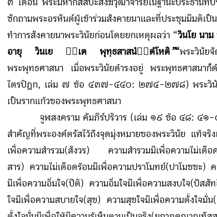
๓ เดือน พระมหากัสสปะสังฆวุฒาจารย์ในฐานะประธานที่ปร
ซักถามพระอรหันต์ผู้เข้าร่วมสังคายนาและที่ประชุมมีมติเป็น
ทำการสังคายนาพระวินัยก่อนโดยยกเหตุผลว่า “
วินโย นาม 
อายุ วินเย เต พุทฺธสาสนํตํโหติ
”
“
พระวินัยจ
พระพุทธศาสนา เมื่อพระวินัยดำรงอยู่ พระพุทธศาสนาก็ด
ไตรปิฎก, เล่ม ๗ ข้อ ๔๓๗-๔๔๐
:
๒๗๔-๒๗๘) พระวินัย 
เป็นรากแก้วของพระพุทธศาสนา
จูฬสงคราม คัมภีร์ปริวาร (เล่ม ๑๙ ข้อ ๔๘
:
๔๑-๔
สำคัญที่พระองค์ตรัสไว้ถึงจุดมุ่งหมายของพระวินัย แท้จริงแล
เพื่อความสำรวม(สังวร) ความสำรวมมีเพื่อความไม่เดือด
สาร) ความไม่เดือดร้อนมีเพื่อความปราโมทย์(ปาโมชชะ) 
มีเพื่อความอิ่มใจ(ปีติ) ความอิ่มใจมีเพื่อความสงบใจ(ปัสส
ใจมีเพื่อความสบายใจ(สุข) ความสุขใจมีเพื่อความตั้งใจมั่
ตั้งใจมั่นมีเพื่อให้มีความรู้เห็นตามเป็นจริง(ยถาภูตญาณทั