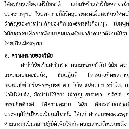
ได้สะท้อนเพียงแต่วินัยชาติ แต่แท้จริงแล้ววินัยจราจรยั
ของชาวพุทธ ในบทความนี้มีวัตถุประสงค์เพื่อสะท้อนให้ค
สำคัญของการนำหลักของศีลและธรรมที่เกื้อหนุน เป็นพุทธวิ
วินัยจราจรเพื่อการพัฒนาคนและพัฒนาสังคมชาติไทยให้สมก
ไทยเป็นเมืองพุทธ
ความหมายของวินัย
๑.
คำว่าวินัยเป็นคำที่กว้าง ความหมายทั่วไป วินัย หม
แบบแผนและข้อบัง, ข้อปฏิบัติ (ราชบัณฑิตยส
๑๐๗๗)สำหรับพระพุทธศาสนา วินัย แปลว่า การกำจัด, กา
นำไปให้แจ้ง, ข้อนำไปให้ต่าง (จำรูญ ธรรมดา, ๒๕๔๔
:
๒
ธรรมกิตติวงษ์ ให้ความหมาย วินัย คือระเบียบสำหร
ประพฤติให้เป็นระเบียบเดียวกัน ได้แก่ คำสอนของพระพุทธเ
ห้ามวางไว้เป็นหลักปฏิบัติเพื่อให้เกิดความสงบเรียบร้อยดี