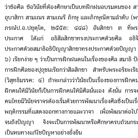
ว่าข้อศีล ข้อวินัยที่ต้องศึกษาเป็นบทฝึกฝนอบรมตนของ ส
อุบาสิกา สามเณร สามเณรี ภิกษุ และภิกษุณีตามลำดับ 
ภรณ์ป.อ.ปยุตฺโต, ๒๕๕๓
:
๔๔๘) อันสิกขา ๓ ที่พระพ
ประกาศ ได้แก่ อธิสีลสิกขาทรงประกาศด้วยศีล อธิจ
ประกาศด้วยสมาธิอธิปัญญาสิกขาทรงประกาศด้วยปัญญา (
๖) เรียกง่าย ๆ ว่าเป็นการฝึกฝนตนในเรื่องของศีล สมาธิ 
การฝึกศีลของปุถุชนเรียกว่าสีลสิกขา สำหรับพระอริยะเรีย
(วิสุทธิมรรค
:
๔) ถ้าจะกล่าวว่าวินัยเป็นเรื่องของการฝึกค
ฝึกคนให้มีวินัยก็เป็นการฝึกคนให้มีศีลนั่นเอง ดังนั้น การจะ
คนไทยมีวินัยจราจรต้องเริ่มด้วยการพัฒนาเรื่องศีลซึ่งเป็นเรื่อ
พฤติกรรมที่แสดงออกทางกายและวาจา เพื่อพัฒนาต่อไปใ
จนถึงปัญญา จึงจะเป็นการพัฒนาหรือศึกษาครบถ้วนกร
เป็นหนทางแก้ไขปัญหาอย่างยั่งยืน