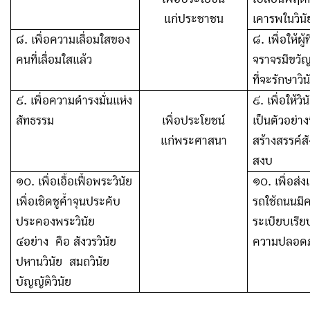
แก่ประชาชน
เคารพในวิน
๘
.
เพื่อความเลื่อมใสของ
๘. เพื่อให้ผู้ท
คนที่เลื่อมใสแล้ว
จราจรมีขวั
ที่จะรักษาวิน
๙
.
เพื่อความดำรงมั่นแห่ง
๙. เพื่อให้วิ
สัทธรรม
เพื่อประโยชน์
เป็นตัวอย่าง
แก่พระศาสนา
สร้างสรรค์สั
สงบ
๑๐
.
เพื่อเอื้อเฟื้อพระวินัย
๑๐. เพื่อส่ง
เพื่อเชิดชูค้ำจุนประคับ
รถใช้ถนนมี
ประคองพระวินัย
ระเบียบเรีย
๔อย่าง คือ สังวรวินัย
ความปลอดภั
ปหานวินัย สมถวินัย
บัญญัติวินัย