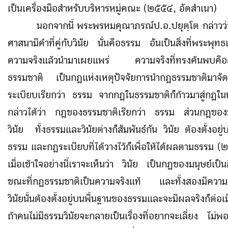
เป็นเครื่องมือสำหรับบริหารหมู่คณะ (๒๕๕๔, อัดสำเนา)
นอกจากนี้ พระพรหมคุณาภรณ์ป.อ.ปยุตฺโต กล่าวว
ศาสนามีคำที่คู่กับวินัย นั่นคือธรรม อันเป็นสิ่งที่พระพุท
ความจริงแล้วนำมาเผยแพร่ ความจริงที่ทรงค้นพบคือ
ธรรมชาติ เป็นกฎแห่งเหตุปัจจัยการนำกฎธรรมชาติมาจัด
ระเบียบเรียกว่า ธรรม จากกฎในธรรมชาติก็ก้าวมาสู่กฎในหม
กล่าวได้ว่า กฎของธรรมชาติเรียกว่า ธรรม ส่วนกฎของมน
วินัย ทั้งธรรมและวินัยต่างก็สัมพันธ์กัน วินัย ต้องตั้งอยู
ธรรม และกฎระเบียบที่ได้วางไว้ก็เพื่อให้ได้ผลตามธรรม 
เมื่อเข้าใจอย่างนี้เราจะเห็นว่า วินัย เป็นกฎของมนุษย์เป็น
ขณะที่กฎธรรมชาติเป็นความจริงแท้ และทั้งสองมีความสัม
วินัยนั้นต้องตั้งอยู่บนพื้นฐานของธรรมและจะมีผลจริงก็ต่อเ
ถ้าคนไม่มีธรรมวินัยจะกลายเป็นเรื่องที่อยากจะเลี่ยง ไม่พอใ