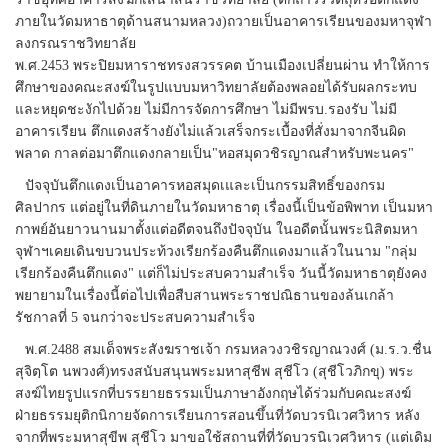
ภายในวัดมหาธาตุด้านสนามหลวง)ถวายเป็นอาคารเรียนของมหาจุฬา
ลงกรณราชวิทยาลัย
พ.ศ.2453 พระปิยมหาราชทรงสวรรคต บ้านเมืองเปลี่ยนผ่าน ทำให้การ
ศึกษาของคณะสงฆ์ในรูปแบบมหาวิทยาลัยต้องพลอยได้รับผลกระทบ
และหยุดชะงักไปด้วย ไม่มีการจัดการศึกษา ไม่มีพรบ.รองรับ ไม่มี
อาคารเรียน ตึกแดงสร้างยังไม่แล้วเสร็จกระเบื้องที่สั่งมาจากจีนผิด
พลาด กาลต่อมาตึกแดงกลายเป็น"หอสมุดวชิรญาณสำหรับพะนคร"
ปัจจุบันตึกแดงเป็นอาคารหอสมุดเและเป็นกรรมสิทธิ์ของกรม
ศิลปากร แต่อยู่ในที่ดินภายในวัดมหาธาตุ เรื่องนี้เป็นข้อพิพาท เป็นมหา
กาพย์อันยาวนานมาตั้งแต่อดีตจนถึงปัจจุบัน ในอดีตนั้นพระนิสิตมหา
จุฬาฯเคยเดินขบวนประท้วงเรียกร้องคืนตึกแดงมาแล้วในนาม "กลุ่ม
เรียกร้องคืนตึกแดง" แต่ก็ไม่ประสบความสำเร็จ วันนี้วัดมหาธาตุยังคง
พยายามในเรื่องนี้ต่อไปเพื่อสืบสานพระราชปณิธานของล้นเกล้า
รัชกาลที่ 5 จนกว่าจะประสบความสำเร็จ
พ.ศ.2488 สมเด็จพระสังฆราชเจ้า กรมหลวงวชิรญาณวงศ์ (ม.ร.ว.ชื่น
สุจิตฺโต นพวงศ์)ทรงสนับสนุนพระมหาสุชีพ สุชีโว (สุชีโวภิกขุ) พระ
สงฆ์ไทยรูปแรกที่บรรยายธรรมเป็นภาษาอังกฤษได้ร่วมกับคณะสงฆ์
ฝ่ายธรรมยุติกนิกายจัดการเรียนการสอนขึ้นที่วัดบวรนิเวศวิหาร หลัง
จากที่พระมหาสุขีพ สุชีโว มาขอใช้สถานที่ที่วัดบวรนิเวศวิหาร (แต่เดิม