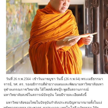
วันที่ 26 ก.พ.2564 เช้าวันมาฆบูชา วันนี้ (26 ก.พ.64) พระเมธีธรรมา
จารย์, รศ. ดร. รองอธิการบดีฝ่ายวางแผนและพัฒนามหาวิทยาลัยมหา
จุฬาลงกรณราชวิทยาลัย ได้โพสต์เฟชบุ๊ก พูดถึงสถานการณ์
มหาวิทยาลัยสงฆ์ในสถารณ์ปัจจุบัน โดยมีรายละเอียดดังนี้
มหาวิทยาลัยของไทยในปัจจุบันกำลังประสบปัญหามากมายทั้งในแง่
ทรัพยากรบุคคล ประชากร งบประมาณ เทคโนโลยี นวัตกรรม วิจัย