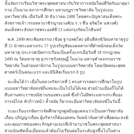
นั้นจัดการเรียนวิชาพระพุทธศาสนากับวิชาการสมัยใหม่ที่วัดกันมาตุยา
ราม )ในนาม สภาการศึกษา มหามกุฏราชวิทยาลัย ในรูปแบบ
มหาวิทยาลัย เมื่อวันที่ 30 ธันวาคม 2488 โดยพระบัญชาสมเด็จพระ
สังฆราชเจ้า กรมหลวงวชิรญาณวงศ์(ม.ร.ว.ชื่น สุจิตฺโต นพวงศ์)
สมเด็จพระสังฆราชพระองค์ที่ 13 แห่งกรุงรัตนโกสินทร์
พ.ศ. 2490 พระพิมลธรรม (ช้อย ฐานทตฺโต) อธิบดีสงฆ์วัดมหาธาตุรูป
ทึ่ 15 นำพระมหาเถระ 57 รูปเจริญชัยมงคลคาถาที่ตำหนักสมเด็จวัด
มหาธาตุ ประกาศเปิดการเรียนเป็นครั้งแรกเมื่อวันที่ 18 กรกฎาคม
2490 ณ วัดมหาธาตุ ยุวราชรังสฤษฏิ์ ในนาม มหาจุฬาลงกรณราช
วิทยาลัย ในฝ่ายมหานิกาย ในรูปแบบมหาวิทยาลัย โดยเปิดคณะพุทธ
ศาสตร์เป็นคณะแรก และมีนิสิตเริ่มแรก 8 รูป
จะเห็นได้ว่า เมื่อในหลวงรัชกาลที่ 5 ทรงสวรรคตการศึกษาในรูป
แบบมหาวิทยาลัยสงฆ์ก็แทบจะเป็นไปไม่ได้เลย ฝ่ายบ้านเมืองก็ไม่ได้
สืบสานพระราชปณิธานของพระองค์ ซึ่งถ้าไม่มีพระมหาเถระที่มอง
การณ์ไกล หัวก้าวหน้า ล้ำสมัย ก็ยากจะมีมหาวิทยาลัยสงฆ์ในวันนี้
ระยะเริ่มแรกจัดการจัดศึกษาถูกดูหมิ่นดูแคลนว่าเป็นมหาวิทยาลัย
เถื่อน ปริญญาเถื่อน ผู้บริหารก็ต้องอดทน ก้มหน้าก้มตาทำเพื่อคณะสงฆ์
และคุณภาพของพระภิกษุสามเณรที่เข้ามาบวชในพระพุทธศาสนา
ส่วนบัณฑิตนั้นเมื่อจบแล้วต้องไปเรียนต่อในระดับสูงขึ้นไปในต่าง