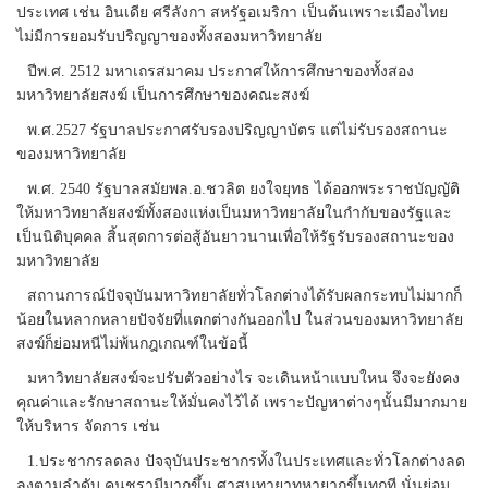
ประเทศ เช่น อินเดีย ศรีลังกา สหรัฐอเมริกา เป็นต้นเพราะเมืองไทย
ไม่มีการยอมรับปริญญาของทั้งสองมหาวิทยาลัย
ปีพ.ศ. 2512 มหาเถรสมาคม ประกาศให้การศึกษาของทั้งสอง
มหาวิทยาลัยสงฆ์ เป็นการศึกษาของคณะสงฆ์
พ.ศ.2527 รัฐบาลประกาศรับรองปริญญาบัตร แต่ไม่รับรองสถานะ
ของมหาวิทยาลัย
พ.ศ. 2540 รัฐบาลสมัยพล.อ.ชวลิต ยงใจยุทธ ได้ออกพระราชบัญญัติ
ให้มหาวิทยาลัยสงฆ์ทั้งสองแห่งเป็นมหาวิทยาลัยในกำกับของรัฐและ
เป็นนิติบุคคล สิ้นสุดการต่อสู้อันยาวนานเพื่อให้รัฐรับรองสถานะของ
มหาวิทยาลัย
สถานการณ์ปัจจุบันมหาวิทยาลัยทั่วโลกต่างได้รับผลกระทบไม่มากก็
น้อยในหลากหลายปัจจัยที่แตกต่างกันออกไป ในส่วนของมหาวิทยาลัย
สงฆ์ก็ย่อมหนีไม่พ้นกฎเกณฑ์ในข้อนี้
มหาวิทยาลัยสงฆ์จะปรับตัวอย่างไร จะเดินหน้าแบบใหน จึงจะยังคง
คุณค่าและรักษาสถานะให้มั่นคงไว้ได้ เพราะปัญหาต่างๆนั้นมีมากมาย
ให้บริหาร จัดการ เช่น
1.ประชากรลดลง ปัจจุบันประชากรทั้งในประเทศและทั่วโลกต่างลด
ลงตามลำดับ คนชรามีมากขึ้น ศาสนทายาทหายากขึ้นทุกที นั่นย่อม