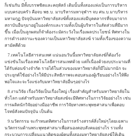
ก็เช่นกัน มีทั้งบรรพชิตและคฤหัสถ์ เดิมนั้นทั้งสองแห่งเป็นการบริหาร
แบบครอบครัว คือจบ พธ.บ. มาบริหารมหาจุฬาฯ จบ ศน.บ.มาบริหาร
มหามกุฏ ปัจจุบันมหาวิทยาลัยสงฆ์ทั้งสองแห่งมีบุคคลากรที่จบมาจาก
สถาบันอื่นๆมาอยู่ในองค์กรและรวมทั้งเป็นผู้บริหารในสัดส่วนที่มีมาก
ขึ้น เมื่อเป็นลูกผสมก็จำต้องระมัดระวังในเรื่องผลประโยชน์ ทิศทางใน
การดำรงสถานะของความเป็นมหาวิทยาลัยสงฆ์ รวมทั้งเรื่องของความ
สามัคคีด้วย
7.เทคโนโลยีสารสนเทศ แน่นอนวันนี้มหาวิทยาลัยสงฆ์ก็ต้องวิ่ง
แข่งขันในเรื่องเทคโนโลยีสารสนเทศด้วย แต่ก็เนื่องด้วยงบประมาณที่
ได้รับค่อนข้างจำกัด รายได้ในส่วนของมหาวิทยาลัยก็มีไม่มากนัก จะ
ประยุกต์ใช้อย่างไรให้มีประสิทธิภาพจะตอบสนองผู้เรียนอย่างไรให้พึง
พอใจและจะวิ่งแข่งกับมหาวิทยาลัยอื่นๆอย่างไร
8.งานวิจัย เรื่องวิจัยเป็นเรื่องใหญ่ เรื่องสำคัญสำหรับมหาวิทยาลัยใน
ทั่วโลก แต่สำหรับมหาวิทยาลัยสงฆ์จะมีทิศทางในการวิจัยอย่างไร เช่น
การผลิตนักวิจัยอย่างมืออาชีพ การวิจัยทางพระพุทธศาสนาเพื่อตอบ
โจทย์สังคมปัจจุบัน เป็นต้น
9.นวัตกรรม จะกำหนดทิศทางในการสร้างสรรค์สิ่งใหม่ๆโดยเฉพาะ
นวัตกรรมด้านพระพุทธศาสนาเพื่อสนองตอบสังคมอย่างไร รวมทั้ง
กระบวนการเปลี่ยนแนวคิดของผู้คนทั้งสองมหาวิทยาลัยสงฆ์ให้เดิน