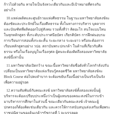
ก้าวไปด้วยกัน หายใจเป็นจังหวะเดียวกันและมีเป้าหมายที่ตรงกัน
อย่างไร
10.แหล่งผลิตและศูนย์รวมแห่งศีลธรรม ในฐานะมหาวิทยาลัยสงฆ์จะ
ต้องชัดและประจักษ์ในเรื่องศีลธรรม ทั้งในทางการบริหาร บุคลากร
และบัณฑิตที่ผลิตออกไปสู่สังคม รวมทั้งที่ว่า คิดอะไร สนใจแบบใหน
ในทุกหลักสูตร ทั้งระดับประกาศนียบัตร เกียรติบัตร การฝึกฝนอบรม
การเรียนการสอนทั้งระยะสั้น ระยะกลาง ระยะยาว หรือจะต้องการ
เรียนหลักสูตรอย่าง วปอ. สถาบันพระปกเกล้า ในด้านที่เกี่ยวกับศีล
ธรรม หรือในเรื่องบุญในเรื่องกุศล ผู้คนจะต้องคิดถึงสองมหาวิทยาลัย
สงฆ์นี้เท่านั้น
11.มหาวิทยาลัยเปิดกว้าง ขณะนี้มหาวิทยาลัยชื่อดังทั่วโลกกำลังปรับ
เปลี่ยนเป็นมหาวิทยาลัยแห่งเรียนรู้ตลอดชีวิต มหาวิทยาลัยสงฆ์จะ
Block Course ต่อไปคงลำบาก จะต้องขยับเรื่องนี้อย่างเป็นจริงเป็นจัง
เพื่อความอยู่รอด
12.ความสัมพันธ์กับคณะสงฆ์ มหาวิทยาลัยสงฆ์ทั้งสองแห่งนั้นผู้
บริหารจะต้องเปรียบประหนึ่งว่าเป็นผู้แทนของคณะสงฆ์ในการเข้า
มาบริหารการศึกษาในส่วนนี้ ขณะเดียวกันคณะสงฆ์ เจ้าคณะผู้
ปกครองก็ต้องคิดเช่นเดียวกัน และควรให้การสนับสนุนส่งเสริมเพื่อพระ
ราชปณิธานของล้นเกล้าฯรัชกาลที่ 5 จะบรรลุผล