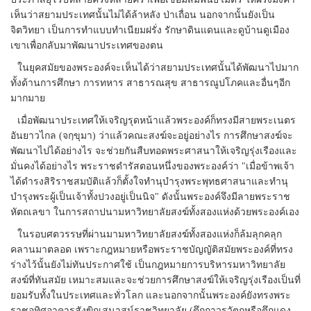
เห็นว่าสยามประเทศนั้นไม่ได้ล้าหลัง ป่าเถื่อน นอกจากนั้นยังเป็น
จิตวิทยา เป็นการทำแบบทำเนียมฝรั่ง รักษาดินแดนและดูบ้านดูเมือง
เขาเพื่อกลับมาพัฒนาประเทศของตน
ในยุคสมัยของพระองค์จะเห็นได้ว่าสยามประเทศนั้นได้พัฒนาไปมาก
ทั้งด้านการศึกษา การทหาร สาธารณสุข สาธารณูปโภคและอื่นๆอีก
มากมาย
เมื่อพัฒนาประเทศให้เจริญรุดหน้าแล้วพระองค์ก็ทรงมีสายพระเนตร
อันยาวไกล (จกฺขุมา) ว่าแล้วคณะสงฆ์จะอยู่อย่างไร การศึกษาสงฆ์จะ
พัฒนาไปได้อย่างไร จะช่วยกันสืบทอดพระศาสนาให้เจริญรุ่งเรืองและ
มั่นคงได้อย่างไร พระราชดำรัสตอนหนึ่งของพระองค์ว่า "เมื่อข้าพเจ้า
ได้ดำรงสิริราชสมบัติแล้วก็ตั้งใจทำนุบำรุงพระพุทธศาสนาและทำนุ
บำรุงพระผู้เป็นเจ้าทั้งปวงอยู่เป็นนิจ" ดังนั้นพระองค์จึงมีลายพระราช
หัตถเลขา ในการสถาปนามหาวิทยาลัยสงฆ์ทั้งสองแห่งด้วยพระองค์เอง
ในรอบศตวรรษที่ผ่านมามหาวิทยาลัยสงฆ์ทั้งสองแห่งก็ล้มลุกคลุก
คลานมาตลอด เพราะกฎหมายหรือพระราชบัญญัติสมัยพระองค์ที่ทรง
ร่างไว้นั้นยังไม่ทันประกาศใช้ เป็นกฎหมายการบริหารมหาวิทยาลัย
สงฆ์ที่ทันสมัย เหมาะสมและจะช่วยการศึกษาสงฆ์ให้เจริญรุ่งเรืองเป็นที่
ยอมรับทั้งในประเทศและทั่วโลก และนอกจากนั้นพระองค์ยังทรงพระ
ราชอุทิศอาคารสังฆิกเสนาสน์ราชวิทยาลัย (ตึกถาวรวัตถุหรือตึกแดง