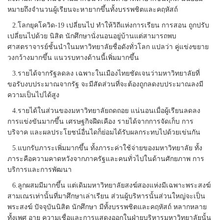
หมายถึงจำนวนผู้เรียนจะหายากขึ้นทั้งบรรพชิตและคฤหัสถ์
2.โลกยุคโควิด-19 เปลี่ยนไป ทำให้วิถีแห่งการเรียน การสอน ถูกปรับ
เปลี่ยนไปด้วย นิสิต นักศึกษานั่งนอนอยู่บ้านแต่สามารถพบ
ศาสตราจารย์ชั้นนำในมหาวิทยาลัยชื่อดังทั่วโลก แปลว่า คู่แข่งขยาย
วงกว้างมากขึ้น แนวรบทางด้านนี้เพิ่มมากขึ้น
3.รายได้จากรัฐลดลง เฉพาะในเมืองไทยชัดเจนว่ามหาวิทยาลัยที่
ขอรับงบประมาณจากรัฐ จะมีสัดส่วนที่จะต้องถูกลดงบประมาณลงมี
ความเป็นไปได้สูง
4.รายได้ในส่วนของมหาวิทยาลัยถดถอย แน่นอนเมื่อผู้เรียนลดลง
การแข่งขันมากขึ้น เศรษฐกิจฝืดเคือง รายได้จากการจัดเก็บ การ
บริจาค และผลประโยชน์อื่นไดก็ย่อมได้รับผลกระทบไปด้วยเข่นกัน
5.แบกรับภาระเพิ่มมากขึ้น ทั้งภาระค่าใช้จ่ายของมหาวิทยาลัย ทั้ง
ภาระคือความคาดหวังจากภาครัฐและคนทั่วไปในด้านศักยภาพ การ
บริการและการพัฒนา
6.ลูกผสมมีมากขึ้น แต่เดิมมหาวิทยาลัยสงฆ์สองแห่งมีเฉพาะพระสงฆ์
สามเณรเท่านั้นที่มาศึกษาเล่าเรียน ส่วนผู้บริหารนั้นส่วนใหญ่จะเป็น
พระสงฆ์ ปัจจุบันนิสิต นักศึกษา มีทั้งบรรพชิตและคฤหัสถ์ หลากหลาย
ทั้งเพศ อายุ ความเชื่อและการแสดงออกในฝ่ายบริหารมหาวิทยาลัยนั้น