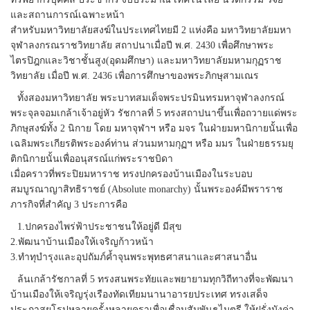
และสถานการณ์เฉพาะหน้า
สำหรับมหาวิทยาลัยสงฆ์ในประเทศไทยมี 2 แห่งคือ มหาวิทยาลัยมหา
จุฬาลงกรณราชวิทยาลัย สถาปนาเมื่อปี พ.ศ. 2430 เพื่อศึกษาพระ
ไตรปิฎกและวิชาชั้นสูง(อุดมศึกษา) และมหาวิทยาลัยมหามกุฏราช
วิทยาลัย เมื่อปี พ.ศ. 2436 เพื่อการศึกษาของพระภิกษุสามเณร
ทั้งสองมหาวิทยาลัย พระบาทสมเด็จพระปรมินทรมหาจุฬาลงกรณ์
พระจุลจอมเกล้าเจ้าอยู่หัว รัชกาลที่ 5 ทรงสถาปนาขึ้นเพื่อถวายแด่พระ
ภิกษุสงฆ์ทั้ง 2 นิกาย โดย มหาจุฬาฯ หรือ มจร ในฝ่ายมหานิกายนั้นเพื่อ
เฉลิมพระเกียรติพระองค์ท่าน ส่วนมหามกุฏฯ หรือ มมร ในฝ่ายธรรมยุ
ติกนิกายนั้นเพื่ออนุสรณ์แก่พระราชบิดา
เมื่อคราวที่พระปิยมหาราช ทรงปกครองบ้านเมืองในระบอบ
สมบูรณาญาสิทธิราชย์ (Absolute monarchy) นั้นพระองค์มีพราราช
ภารกิจที่สำคัญ 3 ประการคือ
1.ปกครองไพร่ฟ้าประชาชนให้อยู่ดี มีสุข
2.พัฒนาบ้านเมืองให้เจริญก้าวหน้า
3.ทำทุบำรุงและอุปถัมภ์ค้ำจุนพระพุทธศาสนาและศาสนาอื่น
ล้นเกล้ารัชกาลที่ 5 ทรงสนพระทัยและพยายามทุกวิถีทางที่จะพัฒนา
บ้านเมืองให้เจริญรุ่งเรืองทัดเทียมนานาอารยประเทศ ทรงเสด็จ
ประภาสยุโรปหลายครั้งหลายคราเพื่อเชื่อมสัมพันธไมตรี ให้ฝรั่งมังค่า