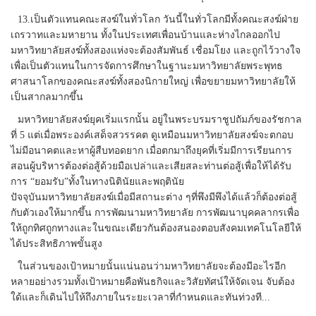
13.เป็นตัวแทนคณะสงฆ์ในทั่วโลก วันนี้ในทั่วโลกมีทั้งคณะสงฆ์ฝ่าย
เถรวาทและมหายาน ทั้งในประเทศเพื่อนบ้านและห่างไกลออกไป
มหาวิทยาลัยสงฆ์ทั้งสองแห่งจะต้องสัมพันธ์ เชื่อมโยง และถูกไว้วางใจ
เพื่อเป็นตัวแทนในการจัดการศึกษาในฐานะมหาวิทยาลัยพระพุทธ
ศาสนาโลกของคณะสงฆ์ทั้งสองนิกายใหญ่ เพื่อขยายมหาวิทยาลัยให้
เป็นสากลมากขึ้น
มหาวิทยาลัยสงฆ์ยุคเริ่มแรกนั้น อยู่ในพระบรมราชูปถัมภ์ของรัชกาล
ที่ 5 แต่เมื่อพระองค์เสด็จสวรรคต ดูเหมือนมหาวิทยาลัยสงฆ์จะตกอบ
ไม่มีอนาคตและหาผู้สืบทอดยาก เมื่อตกมาถึงยุคที่เริ่มมีการเรียนการ
สอนผู้บริหารต้องต่อสู้ด้วยมือเปล่าและเสียสละท่านต่อสู้เพื่อให้ได้รับ
การ “ยอมรับ”ทั้งในทางนิตินัยและพฤตินัย
ปัจจุบันมหาวิทยาลัยสงฆ์เมื่อมีสถานะต่าง ๆที่พึงมีพึงได้แล้วก็ต้องต่อสู้
กับตัวเองให้มากขึ้น การพัฒนามหาวิทยาลัย การพัฒนาบุคคลากรเพื่อ
ให้ถูกทิศถูกทางและในขณะเดียวกันต้องสนองตอบสังคมเทคโนโลยีให้
ได้ประสิทธิภาพขั้นสูง
ในส่วนของเป้าหมายนั้นแน่นอนว่ามหาวิทยาลัยจะต้องมีอะไรอีก
หลายอย่างรวมทั้งเป้าหมายคือพันธกิจและวิสัยทัศน์ให้จัดเจน จับต้อง
ใด้และก็เดินไปให้ถึงภายในระยะเวลาที่กำหนดและทันท่วงที...