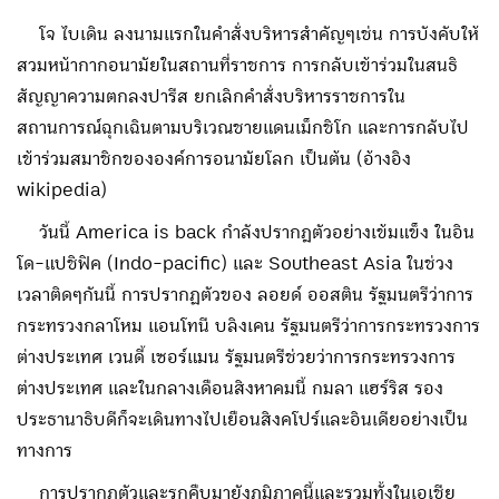
โจ ไบเดิน ลงนามแรกในคำสั่งบริหารสำคัญๆเช่น การบังคับให้
สวมหน้ากากอนามัยในสถานที่ราชการ การกลับเข้าร่วมในสนธิ
สัญญาความตกลงปารีส ยกเลิกคำสั่งบริหารราชการใน
สถานการณ์ฉุกเฉินตามบริเวณชายแดนเม็กชิโก และการกลับไป
เข้าร่วมสมาชิกขององค์การอนามัยโลก เป็นต้น (อ้างอิง
wikipedia)
วันนี้ America is back กำลังปรากฎตัวอย่างเข้มแข็ง ในอิน
โด-แปชิฟิค (Indo-pacific) และ Southeast Asia ในช่วง
เวลาติดๆกันนี้ การปรากฏตัวของ ลอยด์ ออสติน รัฐมนตรีว่าการ
กระทรวงกลาโหม แอนโทนี บลิงเคน รัฐมนตรีว่าการกระทรวงการ
ต่างประเทศ เวนดี้ เซอร์แมน รัฐมนตรีช่วยว่าการกระทรวงการ
ต่างประเทศ และในกลางเดือนสิงหาคมนี้ กมลา แฮร์ริส รอง
ประธานาธิบดีก็จะเดินทางไปเยือนสิงคโปร์และอินเดียอย่างเป็น
ทางการ
การปรากฏตัวและรุกคืบมายังภูมิภาคนี้และรวมทั้งในเอเชีย