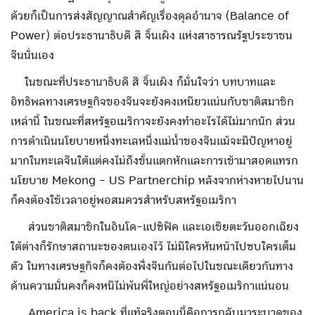
ด้วยก็เป็นการส่งสัญญาณสำคัญเรื่องดุลอำนาจ (Balance of
Power) ต่อประธานาธิบดี สี จิ้นเผิง แห่งสาธารณรัฐประชาชน
จีนนั่นเอง
ในขณะที่ประธานาธิบดี สี จิ้นเผิง ก็มั่นใจว่า บทบาทและ
อิทธิพลทางเศรษฐกิจของจีนจะยังคงเหนียวแน่นกับชาติสมาชิก
เหล่านี้ ในขณะที่สหรัฐอเมริกาจะยังคงทำอะไรได้ไม่มากนัก ส่วน
การดำเนินนโยบายหนึ่งทะเลหนึ่งแม่น้ำของจีนแม้จะมีปัญหาอยู่
มากในทะเลจีนใต้แต่คงไม่ถึงขั้นแตกหักและการเข้ามาสอดแทรก
นโยบาย Mekong - US Partnerchip หลังจากห่างหายไปนาน
ก็คงต้องใช้เวลาอยู่พอสมควรสำหรับสหรัฐอเมริกา
ส่วนชาติสมาชิกในอินโด-แปซิฟิค และเอเชียตะวันออกเฉียง
ใต้ต่างก็รักษาสถานะของตนเองไว้ ไม่มีใครหันหน้าไปซบใครเต็ม
ตัว ในทางเศรษฐกิจก็คงต้องพึ่งจีนกันต่อไปในขณะเดียวกันทาง
ด้านความมั่นคงก็คงหนีไม่พ้นพี่ใหญ่อย่างสหรัฐอเมริกาแน่นอน
America is back ที่แท้จริงตอนนี้คือการกลับมาระบาดของ