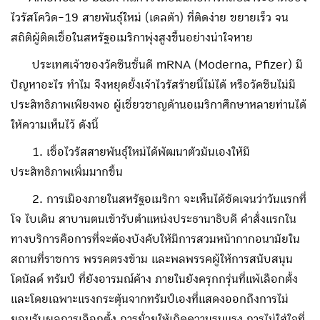
ไวรัสโควิด-19 สายพันธุ์ใหม่ (เดลต้า) ที่ติดง่าย ขยายเร็ว จน
สถิติผู้ติดเชื้อในสหรัฐอเมริกาพุ่งสูงขึ้นอย่างน่าใจหาย
ประเทศเจ้าของวัคซีนชั้นดี mRNA (Moderna, Pfizer) มี
ปัญหาอะไร ทำไม จึงหยุดยั้งเจ้าไวรัสร้ายนี้ไม่ได้ หรือวัคซีนไม่มี
ประสิทธิภาพเพียงพอ ผู้เชี่ยวชาญด้านอเมริกาศึกษาหลายท่านได้
ให้ความเห็นไว้ ดังนี้
1. เชื้อไวรัสสายพันธุ์ใหม่ได้พัฒนาตัวมันเองให้มี
ประสิทธิภาพเพิ่มมากขึ้น
2. การเมืองภายในสหรัฐอเมริกา จะเห็นได้ชัดเจนว่าวันแรกที่
โจ ไบเดิน สาบานตนเข้ารับตำแหน่งประธานาธิบดี คำสั่งแรกใน
ทางบริการคือการที่จะต้องบังคับให้มีการสวมหน้ากากอนามัยใน
สถานที่ราชการ พรรคตรงข้าม และพลพรรคผู้ให้การสนับสนุน
โดนัลด์ ทรัมป์ ที่ยังอารมณ์ค้าง ภายในยังครุกกรุ่นที่แพ้เลือกตั้ง
และโดยเฉพาะแรงกระตุ้นจากทรัมป์เองที่แสดงออกถึงการไม่
ยอมรับผลการเลือกตั้ง การยั่วยุให้เกิดความรุนแรง การไม่ใส่ใจที่