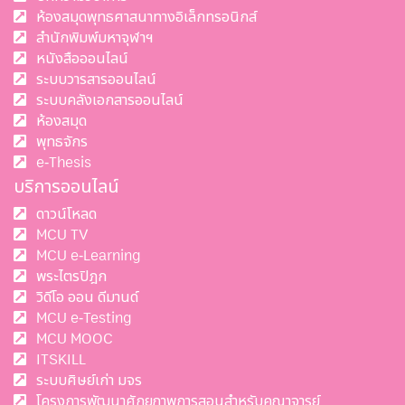
ห้องสมุดพุทธศาสนาทางอิเล็กทรอนิกส์
สำนักพิมพ์มหาจุฬาฯ
หนังสือออนไลน์
ระบบวารสารออนไลน์
ระบบคลังเอกสารออนไลน์
ห้องสมุด
พุทธจักร
e-Thesis
บริการออนไลน์
ดาวน์โหลด
MCU TV
MCU e-Learning
พระไตรปิฎก
วิดีโอ ออน ดีมานด์
MCU e-Testing
MCU MOOC
ITSKILL
ระบบศิษย์เก่า มจร
โครงการพัฒนาศักยภาพการสอนสำหรับคณาจารย์