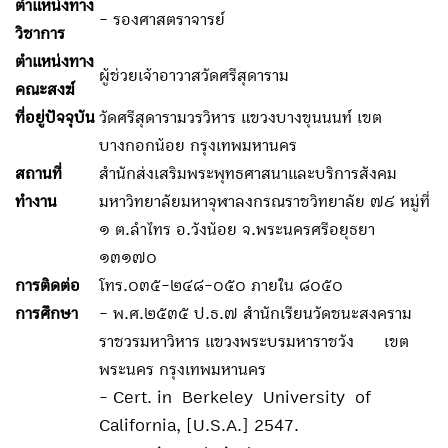
ตำแหน่งทาง
- รองศาสตราจารย์
วิชาการ
ตำแหน่งทาง
ผู้ช่วยเจ้าอาวาสวัดศรีสุดาราม
คณะสงฆ์
ที่อยู่ปัจจุบัน
วัดศรีสุดารามวรวิหาร แขวงบางขุนนนท์ เขต
บางกอกน้อย กรุงเทพมหานคร
สถานที่
สำนักส่งเสริมพระพุทธศาสนาและบริการสังคม
ทำงาน
มหาวิทยาลัยมหาจุฬาลงกรณราชวิทยาลัย ๗๙ หมู่ที่
๑ ต.ลำไทร อ.วังน้อย จ.พระนครศรีอยุธยา
๑๓๑๗๐
การติดต่อ
โทร.๐๓๕-๒๔๘-๐๕๐ ภายใน ๘๐๕๐
การศึกษา
- พ.ศ.๒๕๓๕ ป.ธ.๗ สำนักเรียนวัดชนะสงคราม
ราชวรมหาวิหาร แขวงพระบรมหาราชวัง เขต
พระนคร กรุงเทพมหานคร
- Cert. in Berkeley University of
California, [U.S.A.] 2547.