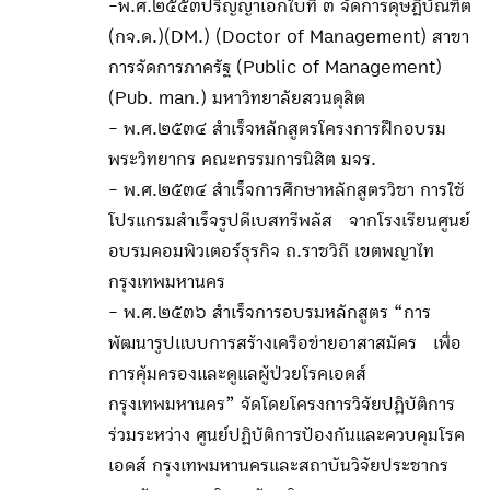
-พ.ศ.๒๕๕๓ปริญญาเอกใบที่ ๓ จัดการดุษฎีบัณฑิต
(กจ.ด.)(DM.) (Doctor of Management) สาขา
การจัดการภาครัฐ (Public of Management)
(Pub. man.) มหาวิทยาลัยสวนดุสิต
- พ.ศ.๒๕๓๔ สำเร็จหลักสูตรโครงการฝึกอบรม
พระวิทยากร คณะกรรมการนิสิต มจร.
- พ.ศ.๒๕๓๔ สำเร็จการศึกษาหลักสูตรวิชา การใช้
โปรแกรมสำเร็จรูปดีเบสทรีพลัส จากโรงเรียนศูนย์
อบรมคอมพิวเตอร์ธุรกิจ ถ.ราชวิถี เขตพญาไท
กรุงเทพมหานคร
- พ.ศ.๒๕๓๖ สำเร็จการอบรมหลักสูตร “การ
พัฒนารูปแบบการสร้างเครือข่ายอาสาสมัคร เพื่อ
การคุ้มครองและดูแลผู้ป่วยโรคเอดส์
กรุงเทพมหานคร” จัดโดยโครงการวิจัยปฏิบัติการ
ร่วมระหว่าง ศูนย์ปฏิบัติการป้องกันและควบคุมโรค
เอดส์ กรุงเทพมหานครและสถาบันวิจัยประชากร