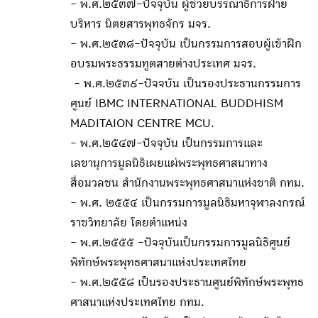
- พ.ศ.๒๕๓๗-ปัจจุบัน ผู้ช่วยบรรณาธิการฝ่าย
บริหาร นิตยสารพุทธจักร มจร.
- พ.ศ.๒๕๓๘-ปัจจุบัน เป็นกรรมการสอบผู้เข้าฝึก
อบรมพระธรรมทูตสายต่างประเทศ มจร.
- พ.ศ.๒๕๓๙-ปัจจบัน เป็นรองประธานกรรมการ
ศูนย์ IBMC INTERNATIONAL BUDDHISM
MADITAION CENTRE MCU.
- พ.ศ.๒๕๔๗-ปัจจุบัน เป็นกรรมการและ
เลขานุการมูลนิธิเผยแผ่พระพุทธศาสนาทาง
สื่อมวลชน สำนักงานพระพุทธศาสนาแห่งชาติ กทม.
- พ.ศ. ๒๕๕๔ เป็นกรรมการมูลนิธิมหาจุฬาลงกรณ์
ราชวิทยาลัย โดยตำแหน่ง
- พ.ศ.๒๕๕๕ -ปัจจุบันเป็นกรรมการมูลนิธิศูนย์
พิทักษ์พระพุทธศาสนาแห่งประเทศไทย
- พ.ศ.๒๕๕๘ เป็นรองประธานศูนย์พิทักษ์พระพุทธ
ศาสนาแห่งประเทศไทย กทม.