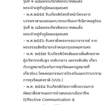
รุ่นที่ ๑ เฉลิมพระเกียรติพระบาทสมเด็จ
พระเจ้าอยู่หัวภูมิพลอดุลยเดช
- พ.ศ.๒๕๕๕ รับเกียรติบัตรหัวหน้าโครงการ
บรรพชาสามเณรและบวชเนกขัมมจาริณีภาคฤดูร้อน
รุ่นที่ ๒ เฉลิมพระเกียรติพระบาทสมเด็จ
พระเจ้าอยู่หัวภูมิพลอดุลยเดช
- พ.ศ.๒๕๕๖ รับตราตั้งพระกรรมวาจาจารย์ จาก
พระธรรมสิทธินายกเจ้าคณะกรุงเทพมหานคร
- พ.ศ. ๒๕๕๗ รับเกียรติบัตรสัมมนาเพิ่มศักยภาพ
ผู้บริหารระดับสูง ระดับกลาง และระดับต้น เกี่ยว
กับกฎหมายป้องกันการทุจริตและกฎหมายที่
เกี่ยวข้อง โดยคณะกรรมการป้องกันและปราบปราม
การทุจริตแห่งชาติ (ปปช.)
- พ.ศ. ๒๕๕๘ รับเกียรติบัตรการฝึกอบรมการ
พัฒนาสื่อสารและการนำเสนอแบบมืออาชีพ
(Effective Communication &