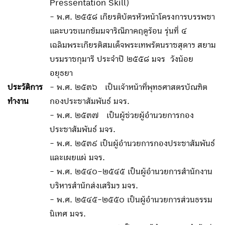
Pressentation Skill)
- พ.ศ. ๒๕๕๘ เกียรติบัตรหัวหน้าโครงการบรรพชา
และบวชเนกขัมมจาริณีภาคฤดูร้อน รุ่นที่ ๔
เฉลิมพระเกียรติสมเด็จพระเทพรัตนราชสุดาฯ สยาม
บรมราชกุมารี ประจำปี ๒๕๕๘ มจร วังน้อย
อยุธยา
ประวัติการ
- พ.ศ. ๒๕๓๖ เป็นเจ้าหน้าที่พุทธศาสตรบัณฑิต
ทำงาน
กองประชาสัมพันธ์ มจร.
- พ.ศ. ๒๕๓๗ เป็นผู้ช่วยผู้อำนวยการกอง
ประชาสัมพันธ์ มจร.
- พ.ศ. ๒๕๓๙ เป็นผู้อำนวยการกองประชาสัมพันธ์
และเผยแผ่ มจร.
- พ.ศ. ๒๕๔๐–๒๕๔๕ เป็นผู้อำนวยการสำนักงาน
บริหารสำนักส่งเสริมฯ มจร.
- พ.ศ. ๒๕๔๕-๒๕๕๐ เป็นผู้อำนวยการส่วนธรรม
นิเทศ มจร.