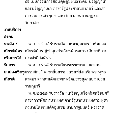
๘) เป็นกรรมการสอบดุษฏีนิพนธ์ระดับ ปริญญาโท
และปริญญาเอก สาขารัฐประศาสนศาสตร์ และสา
การจัดการเชิงพุทธ มหาวิทยาลัยมหามกุฏราช
วิทยาลัย
งานบริการ
-
สังคม
รางวัล /
- พ.ศ. ๒๕๔๔ รับรางวัล “เสมาคุณากร” เข็มและ
เกียรติบัตร
เกียรติบัตร ผู้ทำคุณประโยชน์กระทรวงศึกษาธิการ
หรือการได้
ประจำปี ๒๕๔๔
รับการ
- พ.ศ. ๒๕๔๕ รับรางวัลพระราชทาน “เสาเสมา
ยกย่องเชิดชู
ธรรมจักร” สาขาสื่อสารมวลชนที่ส่งเสริมพระพุทธ
เกียรติ
ศาสนา จากสมเด็จพระเทพรัตนราชสุดาสยามบรม
ราชกุมารี
- พ.ศ.๒๕๔๘ รับรางวัล “เหรียญเครื่องอิสสริยยศ”
สาขาการพัฒนาประเทศ จากรัฐบาลประเทศกัมพูชา
ลงนามโดยสมเด็จฮุนเซน นายกรัฐมนตรี พระราช