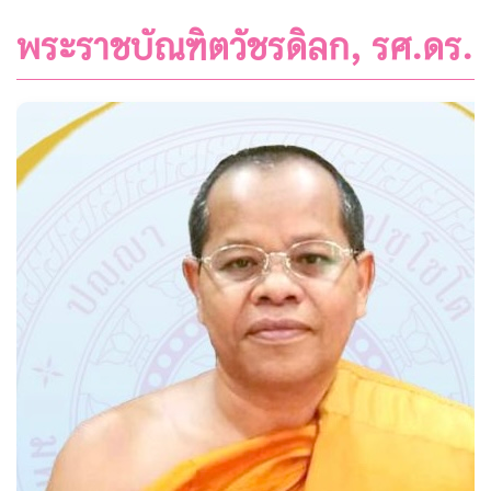
พระราชบัณฑิตวัชรดิลก, รศ.ดร.