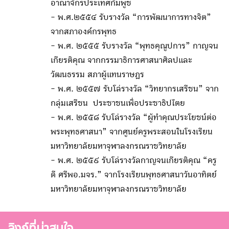
อาณาจักรประเทศกัมพูช
- พ.ศ.๒๕๕๔ รับรางวัล “การพัฒนาการทางจิต”
จากสภาองค์กรพุทธ
- พ.ศ. ๒๕๕๕ รับรางวัล “พุทธคุณูปการ” กาญจน
เกียรติคุณ จากกรรมาธิการศาสนาศิลปและ
วัฒนธรรม สภาผู้แทนราษฎร
- พ.ศ. ๒๕๕๗ รับโล่รางวัล “วิทยากรเสรีชน” จาก
กลุ่มเสรีชน ประชาชนเพื่อประชาธิปไตย
- พ.ศ. ๒๕๕๘ รับโล่รางวัล “ผู้ทำคุณประโยชน์ต่อ
พระพุทธศาสนา” จากศูนย์ครูพระสอนในโรงเรียน
มหาวิทยาลัยมหาจุฬาลงกรณราชวิทยาลัย
- พ.ศ. ๒๕๕๙ รับโล่รางวัลกาญจนเกียรติคุณ “ครู
ดี ศรีพอ.มจร.” จากโรงเรียนพุทธศาสนาวันอาทิตย์
มหาวิทยาลัยมหาจุฬาลงกรณราชวิทยาลัย