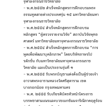
จุฬาลงกรณราชวิทยาลัย
- พ.ศ.๒๕๕๒ สำเร็จหลักสูตรการฝึกอบรมพระ
ธรรมทูตสายต่างประเทศรุ่น ๑๕ มหาวิทยาลัยมหา
จุฬาลงกรณราชวิทยาลัย
- พ.ศ.๒๕๕๔ สำเร็จหลักสูตรการฝึกอบรม
หลักสูตร “ผู้ตรวจรายงานวิจัย” สถาบันวิจัยพุทธ
ศาสตร์ มหาวิทยาลัยมหาจุฬาลงกรณราชวิทยาลัย
- พ.ศ.๒๕๕๔ สำเร็จหลักสูตรการฝึกอบรม “การ
พูดเพื่อพัฒนาบุคลิกภาพ” โดยบริษัทภาษรโป
รดักชั่น กับมหาวิทยาลัยมหาจุฬาลงกรณราช
วิทยาลัย และเป็นประธานรุ่นที่ ๑
- พ.ศ.๒๕๕๕ รับพระบัญชาแต่งตั้งเป็นผู้ช่วยเจ้า
อาวาสพระอารามหลวงวัดศรีสุดาราม เขต
บางกอกน้อย กรุงเทพมหานคร
- พ.ศ. ๒๕๕๕ รับเกียรติบัตรหัวหน้าโครงการ
บรรพชาสามเณรและบวชเนกขัมมจาริณีภาคฤดูร้อน