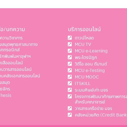
สือ/บทความ
บริการออนไลน์
ความวิชาการ
ดาวน์โหลด
องสมุดพุทธศาสนาทาง
MCU TV
ล็กทรอนิกส์
MCU e-Learning
นักพิมพ์มหาจุฬาฯ
พระไตรปิฎก
ังสือออนไลน์
วิดีโอ ออน ดีมานด์
บบวารสารออนไลน์
MCU e-Testing
บบคลังเอกสารออนไลน์
MCU MOOC
งสมุด
ITSKILL
ทธจักร
ระบบศิษย์เก่า มจร
Thesis
โครงการพัฒนาศักยภาพการ
สำหรับคณาจารย์
วารสารเครือข่าย มจร
คลังหน่วยกิต (Credit Bank