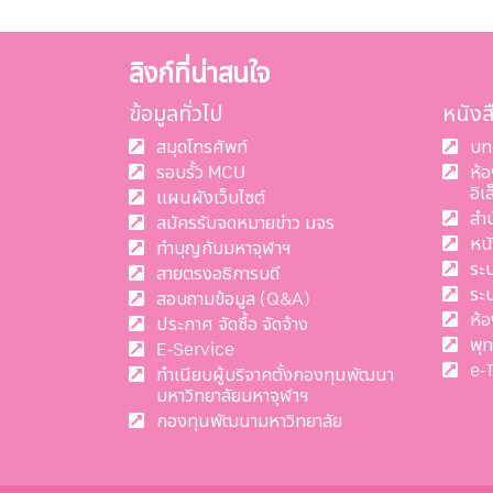
ลิงก์ที่น่าสนใจ
ข้อมูลทั่วไป
หนัง
สมุดโทรศัพท์
บท
รอบรั้ว MCU
ห้
อิเ
แผนผังเว็บไซต์
สำ
สมัครรับจดหมายข่าว มจร
หน
ทำบุญกับมหาจุฬาฯ
ระ
สายตรงอธิการบดี
ระ
สอบถามข้อมูล (Q&A)
ห้อ
ประกาศ จัดซื้อ จัดจ้าง
พุ
E-Service
e-
ทำเนียบผู้บริจาคตั้งกองทุนพัฒนา
มหาวิทยาลัยมหาจุฬาฯ
กองทุนพัฒนามหาวิทยาลัย