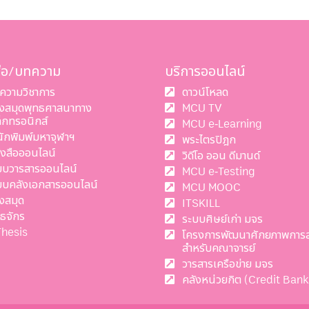
สือ/บทความ
บริการออนไลน์
ความวิชาการ
ดาวน์โหลด
องสมุดพุทธศาสนาทาง
MCU TV
ล็กทรอนิกส์
MCU e-Learning
นักพิมพ์มหาจุฬาฯ
พระไตรปิฎก
ังสือออนไลน์
วิดีโอ ออน ดีมานด์
บบวารสารออนไลน์
MCU e-Testing
บบคลังเอกสารออนไลน์
MCU MOOC
งสมุด
ITSKILL
ทธจักร
ระบบศิษย์เก่า มจร
Thesis
โครงการพัฒนาศักยภาพการ
สำหรับคณาจารย์
วารสารเครือข่าย มจร
คลังหน่วยกิต (Credit Bank