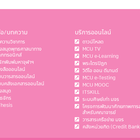
สือ/บทความ
บริการออนไลน์
ความวิชาการ
ดาวน์โหลด
องสมุดพุทธศาสนาทาง
MCU TV
ล็กทรอนิกส์
MCU e-Learning
นักพิมพ์มหาจุฬาฯ
พระไตรปิฎก
ังสือออนไลน์
วิดีโอ ออน ดีมานด์
บบวารสารออนไลน์
MCU e-Testing
บบคลังเอกสารออนไลน์
MCU MOOC
งสมุด
ITSKILL
ทธจักร
ระบบศิษย์เก่า มจร
Thesis
โครงการพัฒนาศักยภาพการ
สำหรับคณาจารย์
วารสารเครือข่าย มจร
คลังหน่วยกิต (Credit Bank