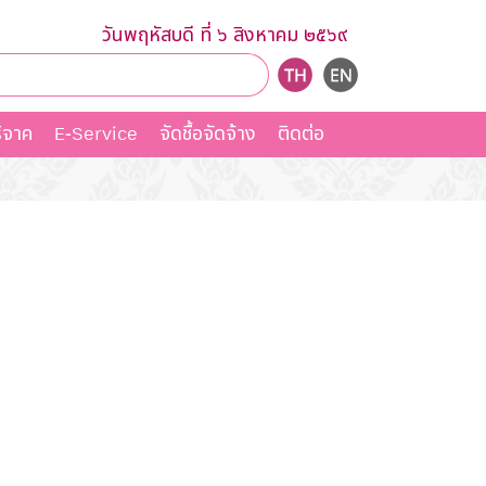
วันพฤหัสบดี ที่ ๖ สิงหาคม ๒๕๖๙
ิจาค
E-Service
จัดชื้อจัดจ้าง
ติดต่อ