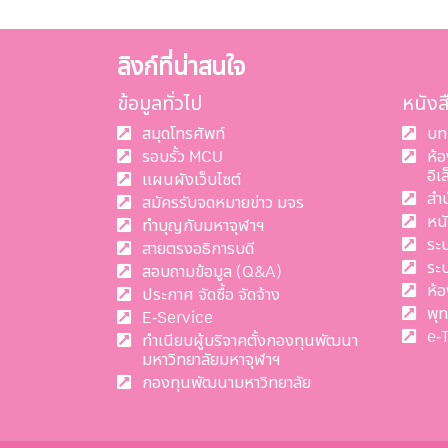
ลิงก์ที่น่าสนใจ
ข้อมูลทั่วไป
หนัง
สมุดโทรศัพท์
บท
รอบรั้ว MCU
ห้
อิเ
แผนผังเว็บไซต์
สำ
สมัครรับจดหมายข่าว มจร
หน
ทำบุญกับมหาจุฬาฯ
ระ
สายตรงอธิการบดี
ระ
สอบถามข้อมูล (Q&A)
ห้อ
ประกาศ จัดซื้อ จัดจ้าง
พุ
E-Service
e-
ทำเนียบผู้บริจาคตั้งกองทุนพัฒนา
มหาวิทยาลัยมหาจุฬาฯ
กองทุนพัฒนามหาวิทยาลัย