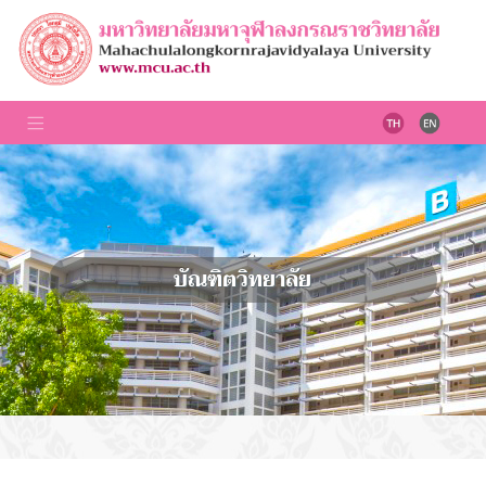
บัณฑิตวิทยาลัย