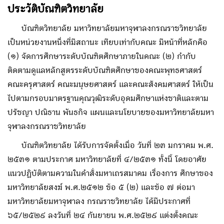
ประวัติบัณฑิตวิทยาลัย
บัณฑิตวิทยาลัย มหาวิทยาลัยมหาจุฬาลงกรณราชวิทยาลัย
เป็นหน่วยงานหนึ่งที่มีสถานะ เทียบเท่ากับคณะ มีหน้าที่หลักคือ
(๑) จัดการศึกษาระดับบัณฑิตศึกษาภายในคณะ (๒) กํากับ
ติดตามดูแลหลักสูตรระดับบัณฑิตศึกษาของคณะพุทธศาสตร์
คณะครุศาสตร์ คณะมนุษยศาสตร์ และคณะสังคมศาสตร์ ให้เป็น
ไปตามกรอบมาตรฐานคุณวุฒิระดับอุดมศึกษาแห่งชาติและตาม
ปรัชญา ปณิธาน พันธกิจ แผนและนโยบายของมหาวิทยาลัยมหา
จุฬาลงกรณราชวิทยาลัย
บัณฑิตวิทยาลัย ได้รับการจัดตั้งเมื่อ วันที่ ๒๓ มกราคม พ.ศ.
๒๕๓๑ ตามประกาศ มหาวิทยาลัยที่ ๔/๒๕๓๑ ทั้งนี้ โดยอาศัย
แนวปฏิบัติตามความในคําสั่งมหาเถรสมาคม เรื่องการ ศึกษาของ
มหาวิทยาลัยสงฆ์ พ.ศ.๒๕๑๒ ข้อ ๕ (๒) และข้อ ๗ ต่อมา
มหาวิทยาลัยมหาจุฬาลง กรณราชวิทยาลัย ได้มีประกาศที่
๖๕/๒๕๒๙ ลงวันที่ ๒๔ กันยายน พ.ศ.๒๕๒๙ แต่งตั้งคณะ