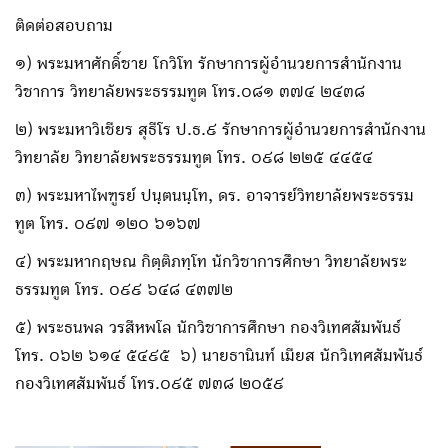
ติดต่อสอบถาม
๑) พระมหาศักดิ์ชาย โกวิโท รักษาการผู้อำนวยการสำนักงาน
วิชาการ วิทยาลัยพระธรรมทูต โทร.๐๘๑ ๓๗๔ ๒๔๓๘
๒) พระมหาวิเชียร สุธีโร ป.ธ.๙ รักษาการผู้อำนวยการสำนักงาน
วิทยาลัย วิทยาลัยพระธรรมทูต โทร. ๐๙๘ ๒๒๕ ๔๔๕๔
๓) พระมหาไพฑูรย์ ปนฺตนนฺโท, ดร. อาจารย์วิทยาลัยพระธรรม
ทูต โทร. ๐๙๗ ๑๒๐ ๖๑๖๗
๔) พระมหากฤษณ กิตฺติภทฺโท นักวิชาการศึกษา วิทยาลัยพระ
ธรรมทูต โทร. ๐๙๙ ๖๔๘ ๔๓๗๒
๕) พระธนพล วรสีหพโล นักวิชาการศึกษา กองวิเทศสัมพันธ์
โทร. ๐๖๒ ๖๑๔ ๕๔๙๕ ๖) นายธานินท์ เมียส นักวิเทศสัมพันธ์
กองวิเทศสัมพันธ์ โทร.๐๙๕ ๗๓๘ ๒๐๕๙