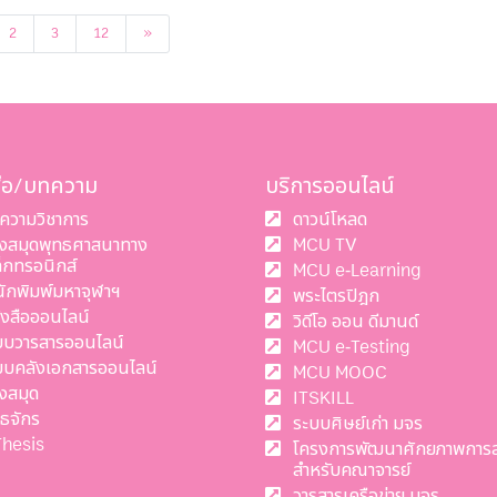
ถัดไป
2
3
12
»
สือ/บทความ
บริการออนไลน์
ความวิชาการ
ดาวน์โหลด
องสมุดพุทธศาสนาทาง
MCU TV
ล็กทรอนิกส์
MCU e-Learning
นักพิมพ์มหาจุฬาฯ
พระไตรปิฎก
ังสือออนไลน์
วิดีโอ ออน ดีมานด์
บบวารสารออนไลน์
MCU e-Testing
บบคลังเอกสารออนไลน์
MCU MOOC
งสมุด
ITSKILL
ทธจักร
ระบบศิษย์เก่า มจร
Thesis
โครงการพัฒนาศักยภาพการ
สำหรับคณาจารย์
วารสารเครือข่าย มจร