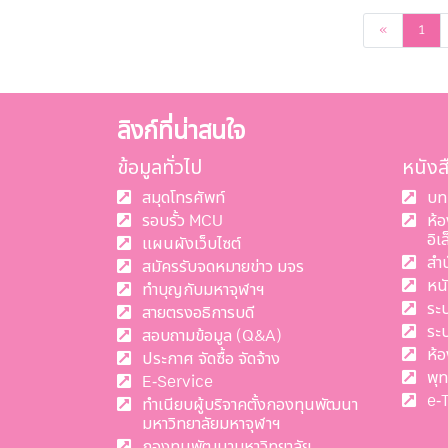
ก่อนหน้า
«
1
ลิงก์ที่น่าสนใจ
ข้อมูลทั่วไป
หนัง
สมุดโทรศัพท์
บท
รอบรั้ว MCU
ห้
อิเ
แผนผังเว็บไซต์
สำ
สมัครรับจดหมายข่าว มจร
หน
ทำบุญกับมหาจุฬาฯ
ระ
สายตรงอธิการบดี
ระ
สอบถามข้อมูล (Q&A)
ห้อ
ประกาศ จัดซื้อ จัดจ้าง
พุ
E-Service
e-
ทำเนียบผู้บริจาคตั้งกองทุนพัฒนา
มหาวิทยาลัยมหาจุฬาฯ
กองทุนพัฒนามหาวิทยาลัย