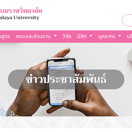
กสูตร
คณะและส่วนงาน
วิจัย
นิสิต
บุคลากร
บร
ข่าวประชาสัมพันธ์