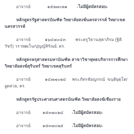
ᅠᅠᅠอาจารย์ ๑๕๒๗๐๒๑
-ไม่มีผู้สมัครสอบ-
ᅠᅠᅠหลักสูตรรัฐศาสตรบัณฑิต วิทยาลัยสงฆ์นครสวรรค์ วิทยาเขต
นครสวรรค์
ᅠᅠᅠอาจารย์ ๑๖๔๗๐๔๓ พระครูวิธานสุตาภิรม (ฐิติ
วัชร์) วรวทฺฒโน/ปุญญ์หิรัณย์, ดร.
ᅠᅠᅠหลักสูตรครุศาสตรมหาบัณฑิต สาขาวิชาพุทธบริหารการศึกษา
วิทยาลัยสงฆ์สุรินทร์ วิทยาเขตสุรินทร์
ᅠᅠᅠอาจารย์ ๑๔๗๗๐๒๔ พระภัทรชัยญกรณ์ ขนฺติยุตฺโต/
อูดสวย, ดร.
ᅠᅠᅠหลักสูตรรัฐประศาสนศาสตรบัณฑิต วิทยาลัยสงฆ์เชียงราย
ᅠᅠᅠอาจารย์ ๑๕๓๗๐๒๔
-ไม่มีผู้สมัครสอบ-
ᅠᅠᅠอาจารย์ ๑๕๓๗๐๒๕
-ไม่มีผู้สมัครสอบ-