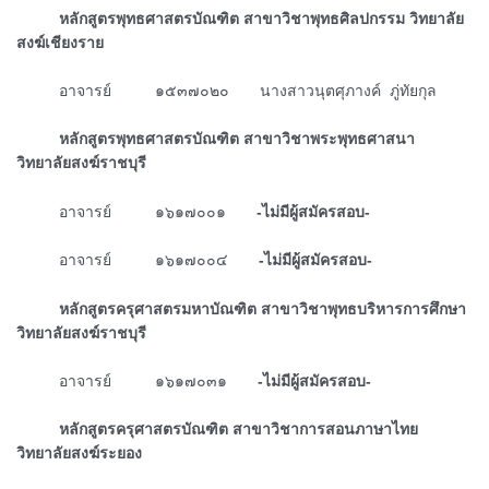
ᅠᅠᅠหลักสูตรพุทธศาสตรบัณฑิต สาขาวิชาพุทธศิลปกรรม วิทยาลัย
สงฆ์เชียงราย
ᅠᅠᅠอาจารย์ ๑๕๓๗๐๒๐ นางสาวนุตศุภางค์ ภู่ทัยกุล
ᅠᅠᅠหลักสูตรพุทธศาสตรบัณฑิต สาขาวิชาพระพุทธศาสนา
วิทยาลัยสงฆ์ราชบุรี
ᅠᅠᅠอาจารย์ ๑๖๑๗๐๐๑
-ไม่มีผู้สมัครสอบ-
ᅠᅠᅠอาจารย์ ๑๖๑๗๐๐๔
-ไม่มีผู้สมัครสอบ-
ᅠᅠᅠหลักสูตรครุศาสตรมหาบัณฑิต สาขาวิชาพุทธบริหารการศึกษา
วิทยาลัยสงฆ์ราชบุรี
ᅠᅠᅠอาจารย์ ๑๖๑๗๐๓๑
-ไม่มีผู้สมัครสอบ-
ᅠᅠᅠหลักสูตรครุศาสตรบัณฑิต สาขาวิชาการสอนภาษาไทย
วิทยาลัยสงฆ์ระยอง