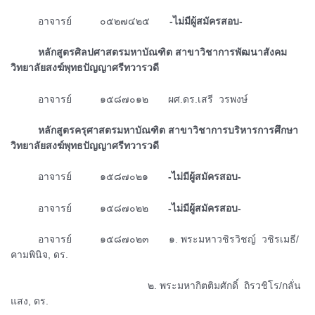
ᅠᅠᅠอาจารย์ ๐๕๒๗๔๒๕
-ไม่มีผู้สมัครสอบ-
ᅠᅠᅠหลักสูตรศิลปศาสตรมหาบัณฑิต สาขาวิชาการพัฒนาสังคม
วิทยาลัยสงฆ์พุทธปัญญาศรีทวารวดี
ᅠᅠᅠอาจารย์ ๑๕๘๗๐๑๒ ผศ.ดร.เสรี วรพงษ์
ᅠᅠᅠหลักสูตรครุศาสตรมหาบัณฑิต สาขาวิชาการบริหารการศึกษา
วิทยาลัยสงฆ์พุทธปัญญาศรีทวารวดี
ᅠᅠᅠอาจารย์ ๑๕๘๗๐๒๑
-ไม่มีผู้สมัครสอบ-
ᅠᅠᅠอาจารย์ ๑๕๘๗๐๒๒
-ไม่มีผู้สมัครสอบ-
ᅠᅠᅠอาจารย์ ๑๕๘๗๐๒๓ ๑. พระมหาวชิรวิชญ์ วชิรเมธี/
คามพินิจ, ดร.
ᅠᅠᅠᅠᅠᅠᅠᅠᅠᅠᅠᅠᅠᅠᅠ๒. พระมหากิตติมศักดิ์ ถิรวชิโร/กลั่น
แสง, ดร.