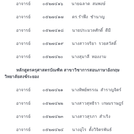
ᅠᅠᅠอาจารย์ ๐๕๒๗๔๑๖ นายฉลาด สมพงษ์
ᅠᅠᅠอาจารย์ ๐๕๒๗๔๑๗ ดร.รำพึง ชำนาญ
ᅠᅠᅠอาจารย์ ๐๕๒๗๔๑๘ นายประมวลศักดิ์ ดีมี
ᅠᅠᅠอาจารย์ ๐๕๒๗๔๑๙ นางสาวจริยา รวยสวัสดิ์
ᅠᅠᅠอาจารย์ ๐๕๒๗๔๒๐ นางสุมาลี ทองงาม
ᅠᅠᅠหลักสูตรครุศาสตรบัณฑิต สาขาวิชาการสอนภาษาอังกฤษ
วิทยาลัยสงฆ์ระยอง
ᅠᅠᅠอาจารย์ ๐๕๒๗๔๒๑ นางทิพย์พรรณ สำราญจิตร์
ᅠᅠᅠอาจารย์ ๐๕๒๗๔๒๒ นางสาวสุทธิรา เกษมราษฎร์
ᅠᅠᅠอาจารย์ ๐๕๒๗๔๒๓ นางสาวสุรภา สำเริง
ᅠᅠᅠอาจารย์ ๐๕๒๗๔๒๔ นางอุไร ตั้งวิจิตรพันธ์