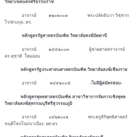
วิทยาเขตนครศรีธรรมราช
ᅠᅠᅠᅠ
อาจารย์ ๑๒๐๑๐๐๑ พระปลัดธันวา วิชฺชาก
โร/พ่วงกุล, ดร.
ᅠᅠᅠᅠ
หลักสูตรรัฐศาสตรบัณฑิต วิทยาลัยสงฆ์ปัตตานี
ᅠᅠᅠᅠ
อาจารย์ ๑๔๔๑๐๐๓ ผู้ช่วยศาสตราจารย์
ดร.สุชาติ ใหมอ่อน
ᅠᅠᅠᅠหลักสูตรรัฐประศาสนศาสตรบัณฑิต วิทยาลัยสงฆ์เชียงราย
ᅠᅠᅠᅠ
อาจารย์ ๑๔๙๑๐๐๕
-ไม่มีผู้สมัครสอบ-
ᅠᅠᅠᅠหลักสูตรพุทธศาสตรบัณฑิต สาขาวิชาการจัดการเชิงพุทธ
วิทยาลัยสงฆ์สุพรรณบุรีศรีสุวรรณภูมิ
ᅠᅠᅠᅠ อาจารย์ ๐๔๒๑๐๐๑ พระครูสิริพุทธิศาสตร์
ขนฺติโสภโณ/นาเมือง, ผศ.ดร.