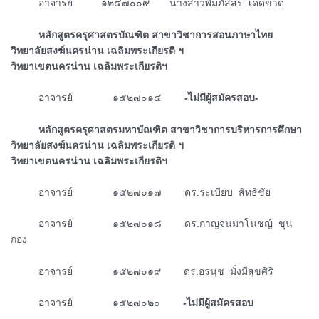
ᅠᅠᅠอาจารย์ ๑๒๔๗๐๐๙ นางสาวพิมภัสสร เด็ดขาด
ᅠᅠᅠหลักสูตรครุศาสตรบัณฑิต สาขาวิชาการสอนภาษาไทย
วิทยาลัยสงฆ์นครน่าน เฉลิมพระเกียรติ ฯ
วิทยาเขตนครน่าน เฉลิมพระเกียรติฯ
ᅠᅠᅠอาจารย์ ๑๕๒๗๐๑๔
-ไม่มีผู้สมัครสอบ-
ᅠᅠᅠหลักสูตรครุศาสตรมหาบัณฑิต สาขาวิชาการบริหารการศึกษา
วิทยาลัยสงฆ์นครน่าน เฉลิมพระเกียรติ ฯ
วิทยาเขตนครน่าน เฉลิมพระเกียรติฯ
ᅠᅠᅠอาจารย์ ๑๕๒๗๐๑๗ ดร.ระเบียบ สิทธิชัย
ᅠᅠᅠอาจารย์ ๑๕๒๗๐๑๘ ดร.กาญจนมาโนชญ์ ขุน
กอง
ᅠᅠᅠอาจารย์ ๑๕๒๗๐๑๙ ดร.อรนุช มั่งมีสุขศิริ
ᅠᅠᅠอาจารย์ ๑๕๒๗๐๒๐
-ไม่มีผู้สมัครสอบ