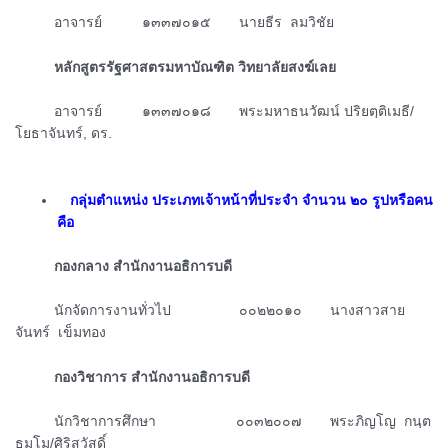
ᅠᅠᅠอาจารย์ ๑๓๓๗๐๑๕ นายธีร ลมวิชัย
ᅠᅠᅠหลักสูตรรัฐศาสตรมหาบัณฑิต วิทยาลัยสงฆ์เลย
ᅠᅠᅠอาจารย์ ๑๓๓๗๐๑๘ พระมหาธนวัฒน์ ปริยตฺติเมธี/
โยธาจันทร์, ดร.
ᅠกลุ่มตำแหน่ง ประเภทเจ้าหน้าที่ประจำ จำนวน ๒๐ รูปหรือคน
คือ
ᅠᅠᅠกองกลาง สำนักงานอธิการบดี
ᅠᅠᅠนักจัดการงานทั่วไป ๐๐๒๒๐๑๐ นางสาวสาย
จันทร์ เข็มทอง
ᅠᅠᅠกองวิชาการ สำนักงานอธิการบดี
ᅠᅠᅠนักวิชาการศึกษา ๐๐๓๒๐๐๗ พระภิญโญ กนฺต
ธมฺโม/ศิริสวัสดิ์