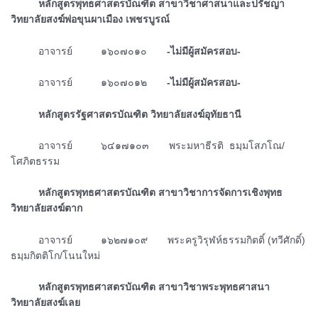
ᅠᅠᅠหลักสูตรพุทธศาสตรบัณฑิต สาขาวิชาศาสนาและปรัชญา
วิทยาลัยสงฆ์พ่อขุนผาเมือง เพชรบูรณ์
ᅠᅠᅠอาจารย์ ๑๖๐๗๐๑๐
-ไม่มีผู้สมัครสอบ-
ᅠᅠᅠอาจารย์ ๑๖๐๗๐๑๒
-ไม่มีผู้สมัครสอบ-
ᅠᅠᅠหลักสูตรรัฐศาสตรบัณฑิต วิทยาลัยสงฆ์อุทัยธานี
ᅠᅠᅠอาจารย์ ๖๔๑๗๑๐๓ พระมหาธีรติ ธมฺมโสภโณ/
โศภิตธรรม
ᅠᅠᅠหลักสูตรพุทธศาสตรบัณฑิต สาขาวิชาการจัดการเชิงพุทธ
วิทยาลัยสงฆ์ตาก
ᅠᅠᅠอาจารย์ ๑๖๒๗๑๐๙ พระครูวิรุฬห์ธรรมกิตติ์ (ทวีศักดิ์)
ธมฺมกิตติโก/โนนใหม่
ᅠᅠᅠหลักสูตรพุทธศาสตรบัณฑิต สาขาวิชาพระพุทธศาสนา
วิทยาลัยสงฆ์เลย