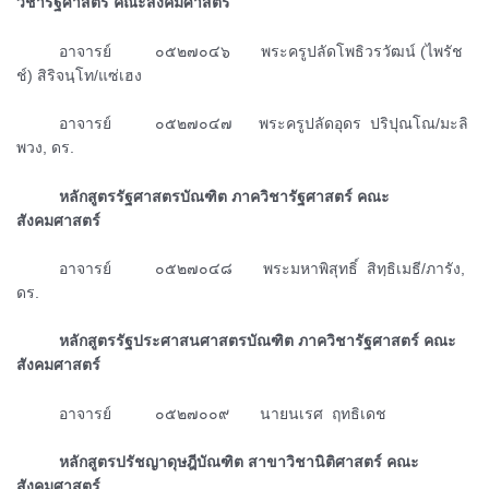
วิชารัฐศาสตร์ คณะสังคมศาสตร์
ᅠᅠᅠอาจารย์ ๐๕๒๗๐๔๖ พระครูปลัดโพธิวรวัฒน์ (ไพรัช
ช์) สิริจนฺโท/แซ่เฮง
ᅠᅠᅠอาจารย์ ๐๕๒๗๐๔๗ พระครูปลัดอุดร ปริปุณโณ/มะลิ
พวง, ดร.
ᅠᅠᅠหลักสูตรรัฐศาสตรบัณฑิต ภาควิชารัฐศาสตร์ คณะ
สังคมศาสตร์
ᅠᅠᅠอาจารย์ ๐๕๒๗๐๔๘ พระมหาพิสุทธิ์ สิทฺธิเมธี/ภารัง,
ดร.
ᅠᅠᅠหลักสูตรรัฐประศาสนศาสตรบัณฑิต ภาควิชารัฐศาสตร์ คณะ
สังคมศาสตร์
ᅠᅠᅠอาจารย์ ๐๕๒๗๐๐๙ นายนเรศ ฤทธิเดช
ᅠᅠᅠหลักสูตรปรัชญาดุษฎีบัณฑิต สาขาวิชานิติศาสตร์ คณะ
สังคมศาสตร์