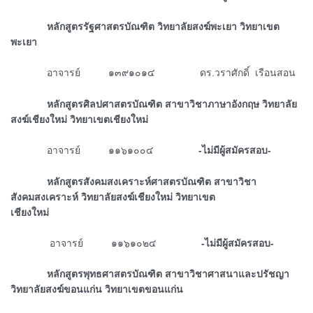
ᅠᅠᅠᅠหลักสูตรรัฐศาสตรบัณฑิต วิทยาลัยสงฆ์พะเยา วิทยาเขต
พะเยา
ᅠᅠᅠᅠอาจารย์ ๑๓๙๑๐๑๔ ดร.วราศักดิ์ เรือนสอน
ᅠᅠᅠᅠหลักสูตรศิลปศาสตรบัณฑิต สาขาวิชาภาษาอังกฤษ วิทยาลัย
สงฆ์เชียงใหม่ วิทยาเขตเชียงใหม่
ᅠᅠᅠᅠอาจารย์ ๑๑๖๑๐๐๔
-ไม่มีผู้สมัครสอบ-
ᅠᅠᅠᅠหลักสูตรสังคมสงเคราะห์ศาสตรบัณฑิต สาขาวิชา
สังคมสงเคราะห์ วิทยาลัยสงฆ์เชียงใหม่ วิทยาเขต
เชียงใหม่
ᅠᅠᅠᅠ
อาจารย์ ๑๑๖๑๐๒๔
-ไม่มีผู้สมัครสอบ-
ᅠᅠᅠᅠหลักสูตรพุทธศาสตรบัณฑิต สาขาวิชาศาสนาและปรัชญา
วิทยาลัยสงฆ์ขอนแก่น วิทยาเขตขอนแก่น