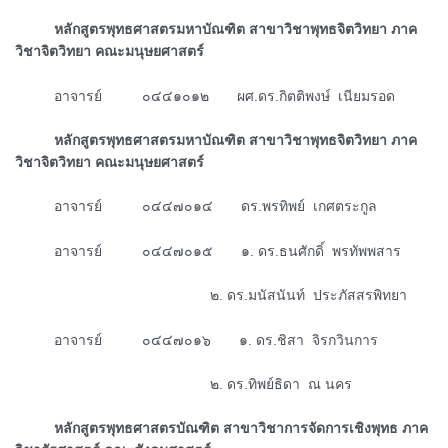
ᅠᅠᅠหลักสูตรพุทธศาสตรมหาบัณฑิต สาขาวิชาพุทธจิตวิทยา ภาค
วิชาจิตวิทยา คณะมนุษยศาสตร์
ᅠᅠᅠอาจารย์ ๐๔๔๑๐๑๒ ผศ.ดร.กิตติพงษ์ เนียมรอด
ᅠᅠᅠหลักสูตรพุทธศาสตรมหาบัณฑิต สาขาวิชาพุทธจิตวิทยา ภาค
วิชาจิตวิทยา คณะมนุษยศาสตร์
ᅠᅠᅠอาจารย์ ๐๔๔๗๐๑๔ ดร.พรทิพย์ เกศตระกูล
ᅠᅠᅠอาจารย์ ๐๔๔๗๐๑๕ ๑. ดร.ธนศักดิ์ พรทัพพสาร
ᅠᅠᅠᅠᅠᅠᅠᅠᅠᅠᅠᅠᅠᅠᅠ๒. ดร.มนัสนันท์ ประภัสสรพิทยา
ᅠᅠᅠอาจารย์ ๐๔๔๗๐๑๖ ๑. ดร.ชิสา จิรกวินการ
ᅠᅠᅠᅠᅠᅠᅠᅠᅠᅠᅠᅠᅠᅠᅠ๒. ดร.ทิพย์ธิดา ณ นคร
ᅠᅠᅠหลักสูตรพุทธศาสตรบัณฑิต สาขาวิชาการจัดการเชิงพุทธ ภาค