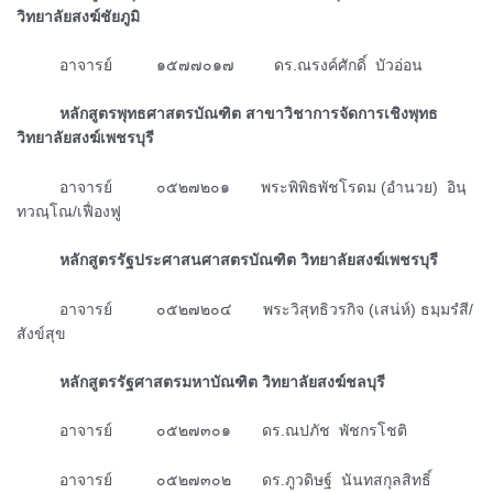
วิทยาลัยสงฆ์ชัยภูมิ
ᅠᅠᅠอาจารย์ ๑๕๗๗๐๑๗ ดร.ณรงค์ศักดิ์ บัวอ่อน
ᅠᅠᅠหลักสูตรพุทธศาสตรบัณฑิต สาขาวิชาการจัดการเชิงพุทธ
วิทยาลัยสงฆ์เพชรบุรี
ᅠᅠᅠอาจารย์ ๐๕๒๗๒๐๑ พระพิพิธพัชโรดม (อำนวย) อินฺ
ทวณฺโณ/เฟื่องฟู
ᅠᅠᅠหลักสูตรรัฐประศาสนศาสตรบัณฑิต วิทยาลัยสงฆ์เพชรบุรี
ᅠᅠᅠอาจารย์ ๐๕๒๗๒๐๔ พระวิสุทธิวรกิจ (เสน่ห์) ธมฺมรํสี/
สังข์สุข
ᅠᅠᅠหลักสูตรรัฐศาสตรมหาบัณฑิต วิทยาลัยสงฆ์ชลบุรี
ᅠᅠᅠอาจารย์ ๐๕๒๗๓๐๑ ดร.ณปภัช พัชกรโชติ
ᅠᅠᅠอาจารย์ ๐๕๒๗๓๐๒ ดร.ภูวดิษฐ์ นันทสกุลสิทธิ์