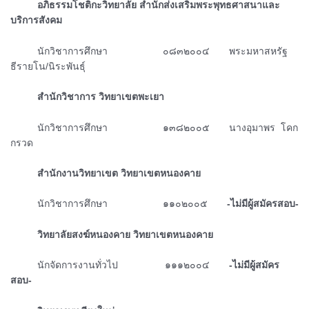
ᅠᅠᅠอภิธรรมโชติกะวิทยาลัย สำนักส่งเสริมพระพุทธศาสนาและ
บริการสังคม
ᅠᅠᅠนักวิชาการศึกษา ๐๘๓๒๐๐๔ พระมหาสหรัฐ
ธีรายโน/นิระพันธุ์
ᅠᅠᅠสำนักวิชาการ วิทยาเขตพะเยา
ᅠᅠᅠนักวิชาการศึกษา ๑๓๘๒๐๐๕ นางอุมาพร โคก
กรวด
ᅠᅠᅠสำนักงานวิทยาเขต วิทยาเขตหนองคาย
ᅠᅠᅠนักวิชาการศึกษา ๑๑๐๒๐๐๕
-ไม่มีผู้สมัครสอบ-
ᅠᅠᅠวิทยาลัยสงฆ์หนองคาย วิทยาเขตหนองคาย
ᅠᅠᅠนักจัดการงานทั่วไป ๑๑๑๒๐๐๔
-ไม่มีผู้สมัคร
สอบ-