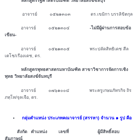
ᅠᅠᅠᅠหลักสูตรรัฐศาสตรบัณฑิต วิทยาลัยสงฆ์ชลบุรี
ᅠᅠᅠᅠ
อาจารย์ ๐๕๒๑๓๐๓ ดร.เขมิกา บรรลิขิตกุล
ᅠᅠᅠᅠอาจารย์ ๐๕๒๑๓๐๔
-ไม่มีผู้ผ่านการสอบข้อ
เขียน-
ᅠᅠᅠᅠอาจารย์ ๐๕๒๑๓๐๕ พระปลัดสิทธิเดช สีล
เตโช/เรืองเดช, ดร.
ᅠᅠᅠᅠหลักสูตรพุทธศาสตรมหาบัณฑิต สาขาวิชาการจัดการเชิง
พุทธ วิทยาลัยสงฆ์จันทบุรี
ᅠᅠᅠᅠอาจารย์ ๐๗๖๑๐๐๔ พระครูเกษมภัทรกิจ ถิร
ภทฺโท/จุลเจือ, ดร.
ᅠกลุ่มตำแหน่ง ประเภทคณาจารย์ (สรรหา) จำนวน ๑ รูป คือ
ᅠᅠᅠสังกัด ตำแหน่ง เลขที่ ผู้มีสิทธิ์สอบ
สัมภาษณ์