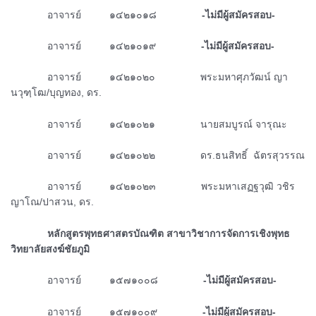
ᅠᅠᅠᅠอาจารย์ ๑๔๒๑๐๑๘
-ไม่มีผู้สมัครสอบ-
ᅠᅠᅠᅠอาจารย์ ๑๔๒๑๐๑๙
-ไม่มีผู้สมัครสอบ-
ᅠᅠᅠᅠอาจารย์ ๑๔๒๑๐๒๐ พระมหาศุภวัฒน์ ญา
นวุฑฺโฒ/บุญทอง, ดร.
ᅠᅠᅠᅠอาจารย์ ๑๔๒๑๐๒๑ นายสมบูรณ์ จารุณะ
ᅠᅠᅠᅠอาจารย์ ๑๔๒๑๐๒๒ ดร.ธนสิทธิ์ ฉัตรสุวรรณ
ᅠᅠᅠᅠอาจารย์ ๑๔๒๑๐๒๓ พระมหาเสฏฐวุฒิ วชิร
ญาโณ/ปาสวน, ดร.
ᅠᅠᅠᅠหลักสูตรพุทธศาสตรบัณฑิต
สาขาวิชาการจัดการเชิงพุทธ
วิทยาลัยสงฆ์ชัยภูมิ
ᅠᅠᅠᅠอาจารย์ ๑๕๗๑๐๐๘
-ไม่มีผู้สมัครสอบ-
ᅠᅠᅠᅠอาจารย์ ๑๕๗๑๐๐๙
-ไม่มีผู้สมัครสอบ-