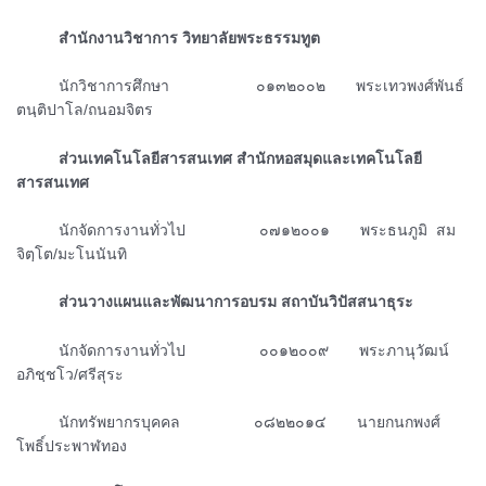
ᅠᅠᅠสำนักงานวิชาการ วิทยาลัยพระธรรมทูต
ᅠᅠᅠนักวิชาการศึกษา ๐๑๓๒๐๐๒ พระเทวพงศ์พันธ์
ตนฺติปาโล/ถนอมจิตร
ᅠᅠᅠส่วนเทคโนโลยีสารสนเทศ สำนักหอสมุดและเทคโนโลยี
สารสนเทศ
ᅠᅠᅠนักจัดการงานทั่วไป ๐๗๑๒๐๐๑ พระธนภูมิ สม
จิตฺโต/มะโนนันทิ
ᅠᅠᅠส่วนวางแผนและพัฒนาการอบรม สถาบันวิปัสสนาธุระ
ᅠᅠᅠนักจัดการงานทั่วไป ๐๐๑๒๐๐๙ พระภานุวัฒน์
อภิชฺชโว/ศรีสุระ
ᅠᅠᅠนักทรัพยากรบุคคล ๐๘๒๒๐๑๔ นายกนกพงศ์
โพธิ์ประพาฬทอง