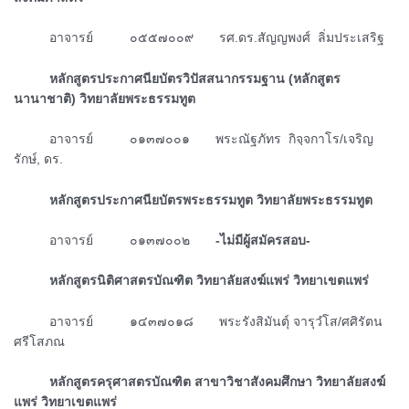
ᅠᅠᅠอาจารย์ ๐๕๕๗๐๐๙ รศ.ดร.สัญญพงศ์ ลิ่มประเสริฐ
ᅠᅠᅠหลักสูตรประกาศนียบัตรวิปัสสนากรรมฐาน (หลักสูตร
นานาชาติ) วิทยาลัยพระธรรมทูต
ᅠᅠᅠอาจารย์ ๐๑๓๗๐๐๑ พระณัฐภัทร กิจฺจกาโร/เจริญ
รักษ์, ดร.
ᅠᅠᅠหลักสูตรประกาศนียบัตรพระธรรมทูต วิทยาลัยพระธรรมทูต
ᅠᅠᅠอาจารย์ ๐๑๓๗๐๐๒
-ไม่มีผู้สมัครสอบ-
ᅠᅠᅠหลักสูตรนิติศาสตรบัณฑิต วิทยาลัยสงฆ์แพร่ วิทยาเขตแพร่
ᅠᅠᅠอาจารย์ ๑๔๓๗๐๑๘ พระรังสิมันตุ์ จารุวํโส/ศศิรัตน
ศรีโสภณ
ᅠᅠᅠหลักสูตรครุศาสตรบัณฑิต สาขาวิชาสังคมศึกษา วิทยาลัยสงฆ์
แพร่ วิทยาเขตแพร่