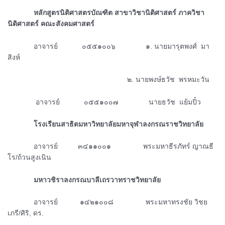
ᅠᅠᅠᅠหลักสูตรนิติศาสตรบัณฑิต สาขาวิชานิติศาสตร์ ภาควิชา
นิติศาสตร์ คณะสังคมศาสตร์
ᅠᅠᅠᅠอาจารย์ ๐๕๕๑๐๐๖ ๑. นายมารุตพงศ์ มา
สิงห์
ᅠᅠᅠᅠᅠᅠᅠᅠᅠᅠᅠᅠᅠᅠᅠᅠᅠᅠ ๒. นายพงษ์ธวัช พรหมะวัน
ᅠᅠᅠᅠ อาจารย์ ๐๕๕๑๐๐๗
นายธวัช แย้มปิ๋ว
ᅠᅠᅠᅠโรงเรียนสาธิตมหาวิทยาลัยมหาจุฬาลงกรณราชวิทยาลัย
ᅠᅠᅠᅠอาจารย์ ๓๔๑๑๐๐๑ พระมหาธีรภัทร์ ญาณธี
โร/ถ้วนสูงเนิน
ᅠᅠᅠᅠมหาวชิราลงกรณบาลีเถรวาทราชวิทยาลัย
ᅠᅠᅠᅠอาจารย์ ๑๔๒๑๐๐๘ พระมหาทรงชัย วิชย
เภรี/ศิริ, ดร.