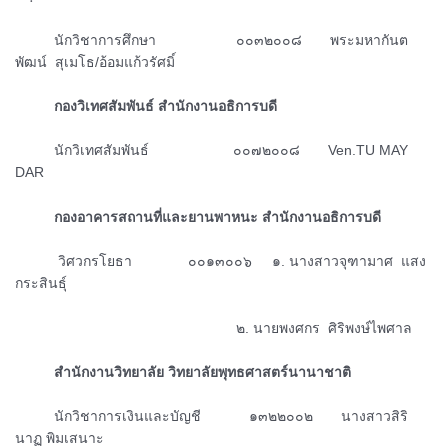
ᅠᅠᅠนักวิชาการศึกษา ๐๐๓๒๐๐๘ พระมหากันต
พัฒน์ สุเมโธ/อ้อมแก้วรัศมิ์
ᅠᅠᅠกองวิเทศสัมพันธ์ สำนักงานอธิการบดี
ᅠᅠᅠนักวิเทศสัมพันธ์ ๐๐๗๒๐๐๘ Ven.TU MAY
DAR
ᅠᅠᅠกองอาคารสถานที่และยานพาหนะ สำนักงานอธิการบดี
ᅠᅠᅠ วิศวกรโยธา ๐๐๑๓๐๐๖ ๑. นางสาวจุฑามาศ แสง
กระสินธุ์
ᅠᅠᅠᅠᅠᅠᅠᅠᅠᅠᅠᅠᅠᅠᅠᅠᅠ๒. นายพงศกร ศิริพงษ์ไพศาล
ᅠᅠᅠสำนักงานวิทยาลัย วิทยาลัยพุทธศาสตร์นานาชาติ
ᅠᅠᅠนักวิชาการเงินและบัญชี ๑๓๒๒๐๐๒ นางสาวสิริ
นาฏ พิมเสนาะ