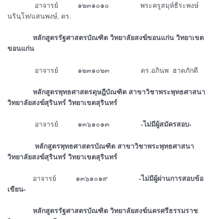
ᅠᅠᅠᅠ
อาจารย์ ๑๒๓๑๐๑๐ พระครูสมุห์ธีระพงษ์
นรินฺโท/แสนพงษ์, ดร.
ᅠᅠᅠᅠหลักสูตรรัฐศาสตรบัณฑิต วิทยาลัยสงฆ์ขอนแก่น วิทยาเขต
ขอนแก่น
ᅠᅠᅠᅠ
อาจารย์ ๑๒๓๑๐๒๓ ดร.อภินพ ฮาดภักดี
ᅠᅠᅠᅠหลักสูตรพุทธศาสตรดุษฎีบัณฑิต สาขาวิชาพระพุทธศาสนา
วิทยาลัยสงฆ์สุรินทร์ วิทยาเขตสุรินทร์
ᅠᅠᅠᅠ
อาจารย์ ๑๓๖๑๐๑๓
-ไม่มีผู้สมัครสอบ-
ᅠᅠᅠᅠ หลักสูตรพุทธศาสตรบัณฑิต สาขาวิชาพระพุทธศาสนา
วิทยาลัยสงฆ์สุรินทร์ วิทยาเขตสุรินทร์
ᅠᅠᅠᅠอาจารย์ ๑๓๖๑๐๑๙
-ไม่มีผู้ผ่านการสอบข้อ
เขียน-
ᅠᅠᅠᅠหลักสูตรรัฐศาสตรบัณฑิต วิทยาลัยสงฆ์นครศรีธรรมราช