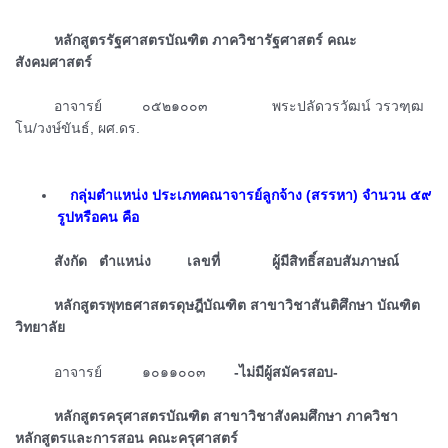
ᅠᅠᅠหลักสูตรรัฐศาสตรบัณฑิต ภาควิชารัฐศาสตร์ คณะ
สังคมศาสตร์
ᅠᅠᅠอาจารย์ ๐๕๒๑๐๐๓ พระปลัดวรวัฒน์ วรวฑฺฒ
โน/วงษ์ขันธ์, ผศ.ดร.
ᅠกลุ่มตำแหน่ง ประเภทคณาจารย์ลูกจ้าง (สรรหา) จำนวน ๕๙
รูปหรือคน คือ
ᅠᅠᅠสังกัด ตำแหน่ง เลขที่ ผู้มีสิทธิ์สอบสัมภาษณ์
ᅠᅠᅠหลักสูตรพุทธศาสตรดุษฎีบัณฑิต สาขาวิชาสันติศึกษา บัณฑิต
วิทยาลัย
ᅠᅠᅠอาจารย์ ๑๐๑๑๐๐๓
-ไม่มีผู้สมัครสอบ-
ᅠᅠᅠหลักสูตรครุศาสตรบัณฑิต สาขาวิชาสังคมศึกษา ภาควิชา
หลักสูตรและการสอน คณะครุศาสตร์