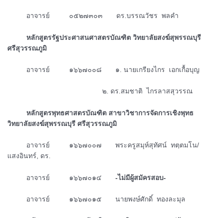
ᅠᅠᅠอาจารย์ ๐๕๒๗๓๐๓ ดร.บรรณวัชร พลคำ
ᅠᅠᅠหลักสูตรรัฐประศาสนศาสตรบัณฑิต วิทยาลัยสงฆ์สุพรรณบุรี
ศรีสุวรรณภูมิ
ᅠᅠᅠอาจารย์ ๑๖๖๗๐๐๘ ๑. นายเกรียงไกร เอกเกื้อบุญ
ᅠᅠᅠᅠᅠᅠᅠᅠᅠᅠᅠᅠᅠᅠᅠ๒. ดร.สมชาติ ไกรลาสสุวรรณ
ᅠᅠᅠหลักสูตรพุทธศาสตรบัณฑิต สาขาวิชาการจัดการเชิงพุทธ
วิทยาลัยสงฆ์สุพรรณบุรี ศรีสุวรรณภูมิ
ᅠᅠᅠอาจารย์ ๑๖๖๗๐๐๗ พระครูสมุห์สุทัศน์ ทตฺตมโน/
แสงอินทร์, ดร.
ᅠᅠᅠอาจารย์ ๑๖๖๗๐๑๔
-ไม่มีผู้สมัครสอบ-
ᅠᅠᅠอาจารย์ ๑๖๖๗๐๑๕ นายพงษ์ศักดิ์ ทองละมุล