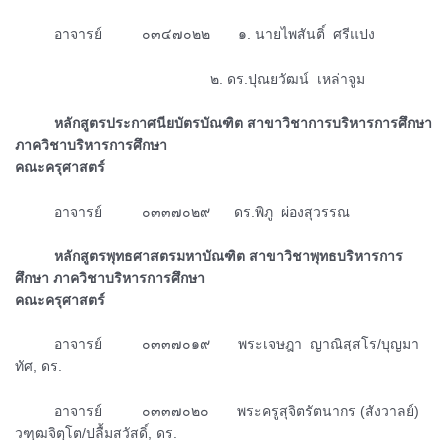
ᅠᅠᅠอาจารย์ ๐๓๔๗๐๒๒ ๑. นายไพสันติ์ ศรีแปง
ᅠᅠᅠᅠᅠᅠᅠᅠᅠᅠᅠᅠᅠᅠᅠ๒. ดร.ปุณยวัฒน์ เหล่าจูม
ᅠᅠᅠหลักสูตรประกาศนียบัตรบัณฑิต สาขาวิชาการบริหารการศึกษา
ภาควิชาบริหารการศึกษา
คณะครุศาสตร์
ᅠᅠᅠอาจารย์ ๐๓๓๗๐๒๙ ดร.พิภู ผ่องสุวรรณ
ᅠᅠᅠหลักสูตรพุทธศาสตรมหาบัณฑิต สาขาวิชาพุทธบริหารการ
ศึกษา ภาควิชาบริหารการศึกษา
คณะครุศาสตร์
ᅠᅠᅠอาจารย์ ๐๓๓๗๐๑๙ พระเจษฎา ญาณิสฺสโร/บุญมา
ทัศ, ดร.
ᅠᅠᅠอาจารย์ ๐๓๓๗๐๒๐ พระครูสุจิตรัตนากร (สังวาลย์)
วฑฺฒจิตฺโต/ปลื้มสวัสดิ์, ดร.