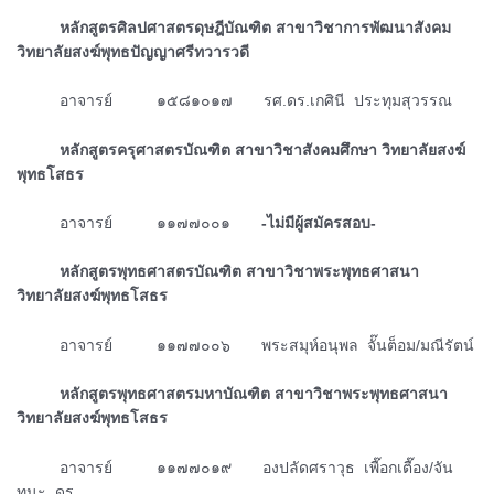
ᅠᅠᅠหลักสูตรศิลปศาสตรดุษฎีบัณฑิต สาขาวิชาการพัฒนาสังคม
วิทยาลัยสงฆ์พุทธปัญญาศรีทวารวดี
ᅠᅠᅠอาจารย์ ๑๕๘๑๐๑๗ รศ.ดร.เกศินี ประทุมสุวรรณ
ᅠᅠᅠหลักสูตรครุศาสตรบัณฑิต สาขาวิชาสังคมศึกษา วิทยาลัยสงฆ์
พุทธโสธร
ᅠᅠᅠอาจารย์ ๑๑๗๗๐๐๑
-ไม่มีผู้สมัครสอบ-
ᅠᅠᅠหลักสูตรพุทธศาสตรบัณฑิต สาขาวิชาพระพุทธศาสนา
วิทยาลัยสงฆ์พุทธโสธร
ᅠᅠᅠอาจารย์ ๑๑๗๗๐๐๖ พระสมุห์อนุพล จั๊นต็อม/มณีรัตน์
ᅠᅠᅠหลักสูตรพุทธศาสตรมหาบัณฑิต สาขาวิชาพระพุทธศาสนา
วิทยาลัยสงฆ์พุทธโสธร
ᅠᅠᅠอาจารย์ ๑๑๗๗๐๑๙ องปลัดศราวุธ เพื๊อกเตื๊อง/จัน
ทนะ, ดร.