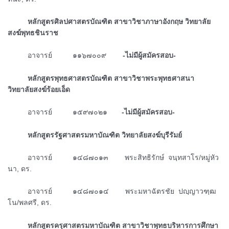
ᅠᅠᅠหลักสูตรศิลปศาสตรบัณฑิต สาขาวิชาภาษาอังกฤษ วิทยาลัย
สงฆ์พุทธชินราช
ᅠᅠᅠอาจารย์ ๑๑๖๗๐๐๙
-ไม่มีผู้สมัครสอบ-
ᅠᅠᅠหลักสูตรพุทธศาสตรบัณฑิต สาขาวิชาพระพุทธศาสนา
วิทยาลัยสงฆ์ร้อยเอ็ด
ᅠᅠᅠอาจารย์ ๑๕๙๗๐๒๑
-ไม่มีผู้สมัครสอบ-
ᅠᅠᅠหลักสูตรรัฐศาสตรมหาบัณฑิต วิทยาลัยสงฆ์บุรีรัมย์
ᅠᅠᅠอาจารย์ ๑๔๘๗๐๑๓ พระสิทธิรักษ์ จนฺทสาโร/หมู่หัว
นา, ดร.
ᅠᅠᅠอาจารย์ ๑๔๘๗๐๑๔ พระมหาฉัตรชัย ปญฺญาวฑฺฒ
โน/พลศรี, ดร.
ᅠᅠᅠหลักสูตรครุศาสตรมหาบัณฑิต สาขาวิชาพุทธบริหารการศึกษา