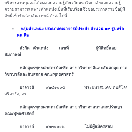
บริหารงานบุคคลได้ทดสอบความรู้เกี่ยวกับมหาวิทยาลัยและความรู้
ความสามารถเฉพาะตำแหน่งเป็นที่เรียบร้อย จึงขอประกาศรายชื่อผู้มี
สิทธิ์เข้ารับสอบสัมภาษณ์ ดังต่อไปนี้
ᅠกลุ่มตำแหน่ง ประเภทคณาจารย์ประจำ จำนวน ๑๙ รูปหรือ
คน คือ
ᅠᅠᅠᅠสังกัด ตำแหน่ง เลขที่ ผู้มีสิทธิ์สอบ
สัมภาษณ์
ᅠᅠᅠᅠหลักสูตรพุทธศาสตรบัณฑิต สาขาวิชาบาลีและสันสกฤต ภาค
วิชาบาลีและสันสกฤต คณะพุทธศาสตร์
ᅠᅠᅠᅠอาจารย์ ๐๒๔๑๐๐๕ พระมหาสมเดช ตปสีโล/
ศรีลางัด, ดร.
ᅠᅠᅠᅠหลักสูตรพุทธศาสตรบัณฑิต สาขาวิชาศาสนาและปรัชญา
คณะพุทธศาสตร์
ᅠᅠᅠᅠอาจารย์ ๐๒๓๑๐๐๒
-ไม่มีผู้สมัครสอบ-