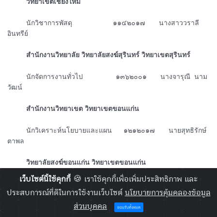
ᅠᅠᅠวิทยาเขตเชียงใหม่
ᅠᅠᅠนักวิชาการพัสดุ ๑๑๔๒๐๑๗ นางสาววราลี
อินทรีย์
ᅠᅠᅠสำนักงานวิทยาลัย วิทยาลัยสงฆ์สุรินทร์ วิทยาเขตสุรินทร์
ᅠᅠᅠนักจัดการงานทั่วไป ๑๓๖๒๐๐๑ นางจารุณี นาม
วัฒน์
ᅠᅠᅠสำนักงานวิทยาเขต วิทยาเขตขอนแก่น
ᅠᅠᅠนักวิเคราะห์นโยบายและแผน ๑๒๑๒๐๑๗ นายสุทธิรักษ์
ตาพล
ᅠᅠᅠวิทยาลัยสงฆ์ขอนแก่น วิทยาเขตขอนแก่น
เว็บไซต์นี้ใช้คุกกี้
🍪 เราใช้คุกกี้เพื่อเพิ่มประสิทธิภาพ และ
ᅠᅠᅠนักวิชาการศึกษา ๑๒๓๒๐๐๓ นายนพดล สีทอง
ประสบการณ์ที่ดีในการใช้งานเว็บไซต์
นโยบายการคุ้มคลองข้อมูล
ᅠᅠᅠสำนักวิชาการ วิทยาเขตบาฬีศึกษาพุทธโฆส นครปฐม
ส่วนบุคคล
ยอมรับทั้งหมด