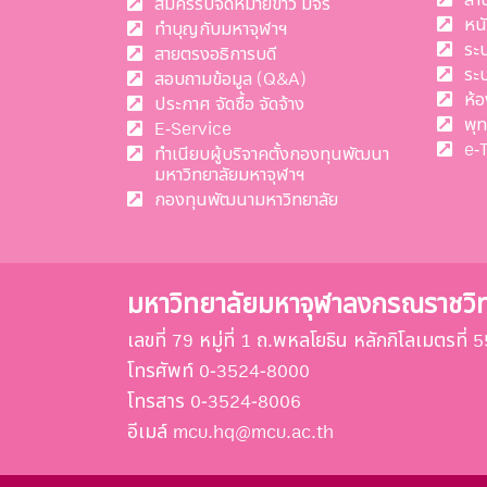
สมัครรับจดหมายข่าว มจร
หน
ทำบุญกับมหาจุฬาฯ
ระ
สายตรงอธิการบดี
ระ
สอบถามข้อมูล (Q&A)
ห้อ
ประกาศ จัดซื้อ จัดจ้าง
พุ
E-Service
e-
ทำเนียบผู้บริจาคตั้งกองทุนพัฒนา
มหาวิทยาลัยมหาจุฬาฯ
กองทุนพัฒนามหาวิทยาลัย
มหาวิทยาลัยมหาจุฬาลงกรณราชวิ
เลขที่ 79 หมู่ที่ 1 ถ.พหลโยธิน หลักกิโลเมตรท
โทรศัพท์ 0-3524-8000
โทรสาร 0-3524-8006
อีเมล์ mcu.hq@mcu.ac.th