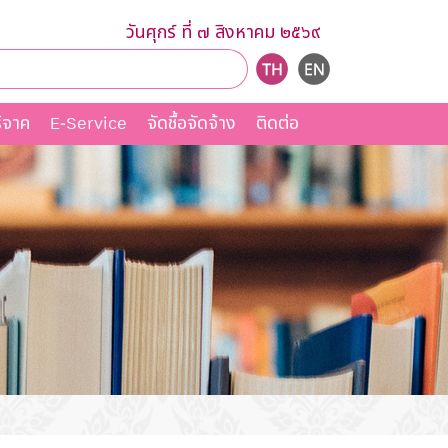
วันศุกร์ ที่ ๗ สิงหาคม ๒๕๖๙
ิจาค
E-Service
จัดชื้อจัดจ้าง
ติดต่อ