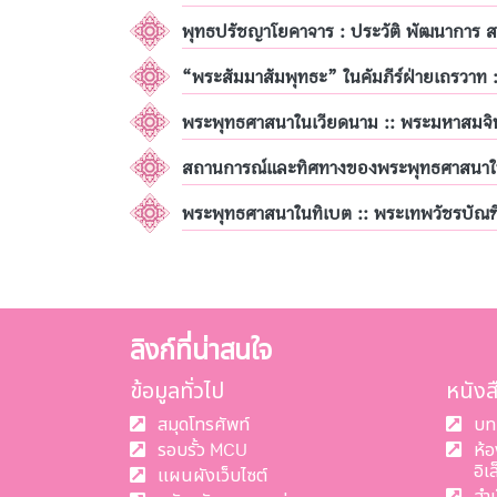
พุทธปรัชญาโยคาจาร : ประวัติ พัฒนาการ ส
“พระสัมมาสัมพุทธะ” ในคัมภีร์ฝ่ายเถรวาท 
พระพุทธศาสนาในเวียดนาม :: พระมหาสมจิ
สถานการณ์และทิศทางของพระพุทธศาสนาในโ
พระพุทธศาสนาในทิเบต :: พระเทพวัชรบัณฑ
ลิงก์ที่น่าสนใจ
ข้อมูลทั่วไป
หนัง
สมุดโทรศัพท์
บท
รอบรั้ว MCU
ห้
อิเ
แผนผังเว็บไซต์
สำ