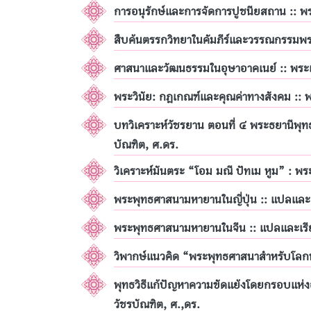
การอนุรักษ์และการจัดการปูชนียสถาน :: พ
สืบค้นตรรกวิทยาในคัมภีร์และวรรณกรรมพร
ศาสนาและวัฒนธรรมในอุษาอาคเนย์ :: พระเ
พระวินัย: กฎเกณฑ์และคุณค่าทางสังคม :: 
บทวิเคราะห์วัชรยาน ตอนที่ ๔ พระธยานีพุทธ
บัณฑิต, ศ.ดร.
วิเคราะห์มันตระ “โอม มณี ปัทเม หูม” : พ
พระพุทธศาสนามหายานในญี่ปุ่น :: แปลและเ
พระพุทธศาสนามหายานในจีน :: แปลและเรีย
วิพากษ์แนวคิด “พระพุทธศาสนาสำหรับโลกหล
พุทธวิธีแก้ปัญหาความขัดแย้งโดยกรอบแห่ง
วัชรบัณฑิต, ศ.,ดร.