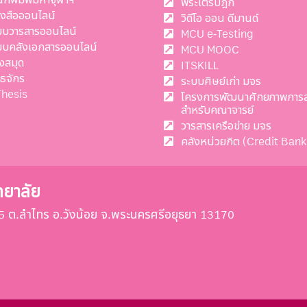
พระไตรปิฎก
ังสือออนไลน์
วิดีโอ ออน ดีมานด์
บบวารสารออนไลน์
MCU e-Testing
บบคลังเอกสารออนไลน์
MCU MOOC
งสมุด
ITSKILL
ทธจักร
ระบบศิษย์เก่า มจร
Thesis
โครงการพัฒนาศักยภาพการ
สำหรับคณาจารย์
วารสารเครือข่าย มจร
คลังหน่วยกิต (Credit Bank
ทยาลัย
ี่ 55 ต.ลำไทร อ.วังน้อย จ.พระนครศรีอยุธยา 13170