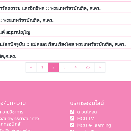
ารัตถธรรม และอิทธิพล :: พระเทพวัชรบัณฑิต, ศ.ดร.
:: พระเทพวัชรบัณฑิต, ศ.ดร.
นต์ สมฺมาปญฺโญ
ลกปัจจุบัน :: แปลและเรียบเรียงโดย พระเทพวัชรบัณฑิต, ศ.ดร.
ิต,ศ.ดร.
ก่อนหน้า
ถัดไป
«
1
2
3
4
25
»
สือ/บทความ
บริการออนไลน์
ความวิชาการ
ดาวน์โหลด
องสมุดพุทธศาสนาทาง
MCU TV
ล็กทรอนิกส์
MCU e-Learning
นักพิมพ์มหาจุฬาฯ