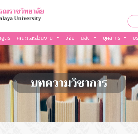
กสูตร
คณะและส่วนงาน
วิจัย
นิสิต
บุคลากร
บร
บทความวิชาการ