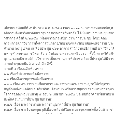
เมื่อวันพฤหัสบดีที่ ๕ มีนาคม พ.ศ. ๒๕๕๘ เวลา ๑๓.๐๐ น. พระพรหมบัณฑิต,ศ
อธิการบดีมหาวิทยาลัยมหาจุฬาลงกรณราชวิทยาลัย ได้เป็นประธานประชุมสภ
วิชาการ ครั้งที่ ๒/๒๕๕๘ เพื่อพิจารณาระเบียนวาระการป
ระชุม โดยมีคณะ
กรรมการสภาวิชาการทั้งจากส่วนกลาง,วิทยาเขตและวิทยาลัยสงฆ์เข้าร่วม ประ
จำนวน ๖๕ รูป/คน ณ ห้องประชุม ๔๐๑ อาคารสำนักงานอธิการบดี มหาวิทยาล
มหาจุฬาลงกรณราชวิทยาลัย อ.วังน้อย จ.พระนครศรีอยุธยา ทั้งนี้ พระศรีคัมภี
ญาณ รองอธิการบดีฝ่ายวิชาการ เป็นเลขานุการที่ประชุม โดยที่ประชุมได้พิจา
วาระต่างๆและมีมติ ตามลำดับ ดังนี้
วาระที่ ๑ เรื่องแจ้งเพื่อทราบ
๑.๑ เรื่องที่ประธานแจ้งเพื่อทราบ
๑.๒ เรื่องที่เลขานุการแจ้งเพื่อทราบ
๑.๒.๑ เรื่อง พระราชทานชื่ออาคาร และราชทานพระราชานุญาตให้เชิญตรา
สัญลักษณ์งานเฉลิมพระเกียรติสมเด็จพระเทพรัตนราชสุดาฯ สยามบรมราชกุมาร
โอกาสฉลองพระชนมายุ ๕ รอบ ๒ เมษายน ๒๕๕๘ ประดับที่อาคารเรียนวิทยาล
สงฆ์นครน่านฯ
"ที่ประชุมรับทราบ"
๑.๒.๒ เรื่อง พระราชทานพระราชานุญาต
"ที่ประชุมรับทราบ"
๑.๒.๓ เรื่อง การรับรองคุณวุฒิเพื่อประโยชน์ในการบรรจุและแต่งตั้งเป็นข้าราช