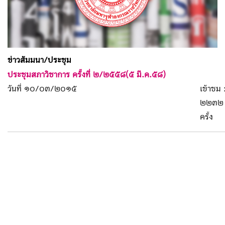
ข่าวสัมมนา/ประชุม
ประชุมสภาวิชาการ ครั้งที่ ๒/๒๕๕๘(๕ มี.ค.๕๘)
วันที่ ๑๐/๐๓/๒๐๑๕
เข้าชม 
๒๒๓๒
ครั้ง