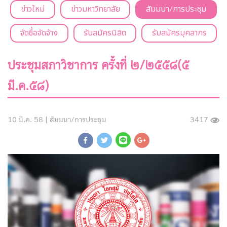
ข่าวใหม่
ข่าวมหาวิทยาลัย
สัมมนา/การประชุม
จัดซื้อจัดจ้าง
รับสมัครนิสิต
รับสมัครบุคลากร
ประชุมสภาวิชาการ ครั้งที่ ๒/๒๕๕๘(๕
มี.ค.๕๘)
10 มี.ค. 58 |
สัมมนา/การประชุม
3417