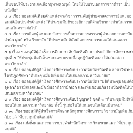
เห็นชอบให้ประธานคัดเลือกผู้ทรงคุณวุฒิ โดยให้ไปปรับเอกสารจากตำรา เป็น
หนังสือ"
๔.๔ เรื่อง ขออนุมัติเทียบตำแหน่งทางวิชาการระดับผู้ช่วยศาสตราจารย์และขอ
อนุมัติเงินประจำตำแหน่ง
"ที่ประชุมมีมติรองอธิการบดีฝ่ายวิชาการดำเนินการแ
เสนอในคราวต่อไป"
๔.๕ เรื่อง การเลือกผู้แทนสภาวิชาการเป็นกรรมการสรรหาผู้อำนวยการสถาบัน
สำนัก ศูนย์ หรือ วิทยาลัย
"ที่ประชุมมีมติคัดเลือกกรรมการและให้เสนอสภา
มหาวิทยาลัย"
๔.๖ เรื่อง ขออนุมัติผู้สำเร็จการศึกษาระดับบัณฑิตศึกษา ประจำปีการศึกษา ๒
ชุดที่ ๕
"ที่ประชุมมีมติเห็นชอบเฉพาะรายชื่อดุษฎีบัณฑิตและให้เสนอสภา
มหาวิทยาลัย"
๔.๗ เรื่อง ขออนุมัติผู้สำเร็จการศึกษาระดับประกาศนียบัตรบัณฑิต สาขาวิชาพร
ไตรปิฎกศึกษา
"ที่ประชุมมีมติเห็นชอบให้เสนอสภามหาวิทยาลัย"
๔.๘ เรื่อง ขออนุมัติผู้สำเร็จการศึกษาระดับประกาศนียบัตร "มติที่ประชุมอนุมัติ
จุฬอาภิธรรมิกเอกและมัชฌิมอาภิธรรมิกเอก และเห็นชอบอภิธรรมบัณฑิตให้น
เสนอสภามหาวิทยาลัย"
๔.๙ เรื่อง ขออนุมัติผู้สำเร็จการศึกษาระดับปริญญาตรี ชุดที่ ๓
"ที่ประชุมมีมติเห
ชอบให้เสนอสภามหาวิทยาลัย ทั้งนี้ รุ่นต่อไปให้เสนอจบในเดือนมีนาคม"
๔.๑๐ เรื่อง ขออนุมัติผู้สำเร็จการศึกษาหลักสูตรการศึกษารายวิชาสามัญเพิ่มเติ
(ป.ธ.๓)
"ที่ประชุมมีมติอนุมัติ"
๔.๑๑ เรื่อง แต่งตั้งคณะกรรมการประจำสำนักวิชาการ วิทยาเขตแพร่
"ที่ประชุม
อนุมัติ"