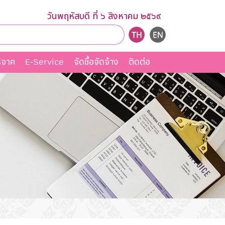
วันพฤหัสบดี ที่ ๖ สิงหาคม ๒๕๖๙
ิจาค
E-Service
จัดชื้อจัดจ้าง
ติดต่อ