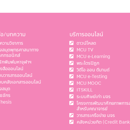
สือ/บทความ
บริการออนไลน์
ความวิชาการ
ดาวน์โหลด
องสมุดพุทธศาสนาทาง
MCU TV
ล็กทรอนิกส์
MCU e-Learning
นักพิมพ์มหาจุฬาฯ
พระไตรปิฎก
ังสือออนไลน์
วิดีโอ ออน ดีมานด์
บบวารสารออนไลน์
MCU e-Testing
บบคลังเอกสารออนไลน์
MCU MOOC
งสมุด
ITSKILL
ทธจักร
ระบบศิษย์เก่า มจร
Thesis
โครงการพัฒนาศักยภาพการ
สำหรับคณาจารย์
วารสารเครือข่าย มจร
คลังหน่วยกิต (Credit Bank