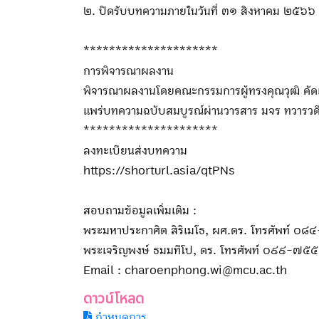
๒. ปิดรับบทความภายในวันที่ ๓๑ สิงหาคม ๒๕๖๖
*********************
การพิจารณาผลงาน
พิจารณาผลงานโดยคณะกรรมการผู้ทรงคุณวุฒิ คัดเ
แพร่บทความฉบับสมบูรณ์ผ่านวารสาร มจร ทวารวดี
*********************
ลงทะเบียนส่งบทความ
https://shorturl.asia/qtPNs
สอบถามข้อมูลเพิ่มเติม :
พระมหาประกาศิต สิริเมโธ, ผศ.ดร. โทรศัพท์ 
พระเจริญพงษ์ ธมมทีโป, ดร. โทรศัพท์ ๐๙๙-๗
Email : charoenphong.wi@mcu.ac.th
ดาวน์โหลด
กำหนดการ