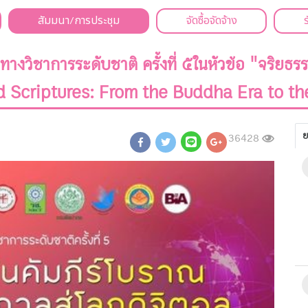
สัมมนา/การประชุม
จัดซื้อจัดจ้าง
างวิชาการระดับชาติ ครั้งที่ ๕ในหัวข้อ "จริยธ
Old Scriptures: From the Buddha Era to th
ย
36428