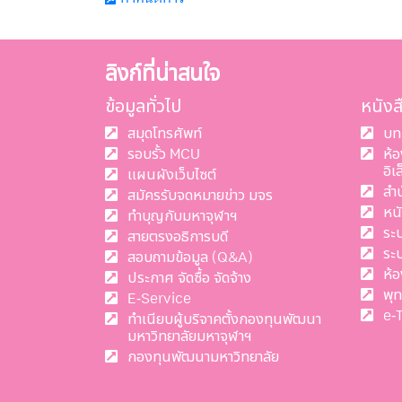
ลิงก์ที่น่าสนใจ
ข้อมูลทั่วไป
หนัง
สมุดโทรศัพท์
บท
รอบรั้ว MCU
ห้
อิเ
แผนผังเว็บไซต์
สำ
สมัครรับจดหมายข่าว มจร
หน
ทำบุญกับมหาจุฬาฯ
ระ
สายตรงอธิการบดี
ระ
สอบถามข้อมูล (Q&A)
ห้อ
ประกาศ จัดซื้อ จัดจ้าง
พุ
E-Service
e-
ทำเนียบผู้บริจาคตั้งกองทุนพัฒนา
มหาวิทยาลัยมหาจุฬาฯ
กองทุนพัฒนามหาวิทยาลัย