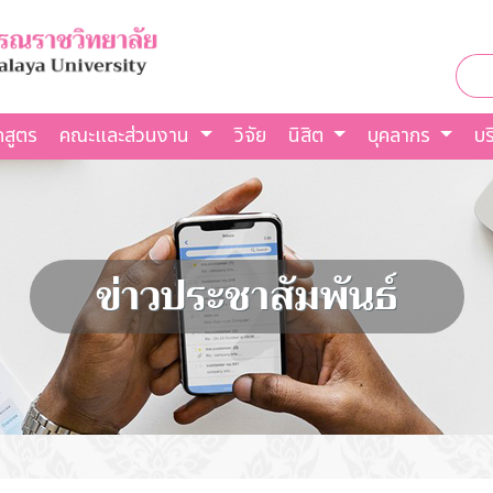
กสูตร
คณะและส่วนงาน
วิจัย
นิสิต
บุคลากร
บร
ข่าวประชาสัมพันธ์