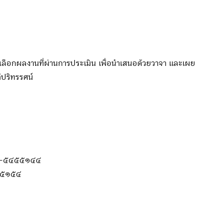
ลือกผลงานที่ผ่านการประเมิน เพื่อนำเสนอด้วยวาจา และเผย
ปริทรรศน์
๐๘๔-๕๔๕๕๑๔๔
๕๕๕๑๕๔