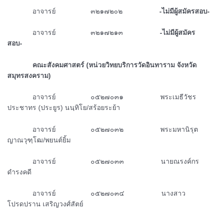
ᅠᅠᅠᅠอาจารย์ ๓๒๑๗๒๐๒
-ไม่มีผู้สมัครสอบ-
ᅠᅠᅠᅠอาจารย์ ๓๒๑๗๒๑๓
-ไม่มีผู้สมัคร
สอบ-
ᅠᅠᅠᅠคณะสังคมศาสตร์ (หน่วยวิทยบริการวัดอินทาราม จังหวัด
สมุทรสงคราม)
ᅠᅠᅠᅠอาจารย์ ๐๕๒๗๐๓๑ พระเมธีวัชร
ประชาทร (ประยูร) นนฺทิโย/สร้อยระย้า
ᅠᅠᅠᅠอาจารย์ ๐๕๒๗๐๓๒ พระมหานิรุต
ญาณวุฑฺโฒ/พยนต์ยิ้ม
ᅠᅠᅠᅠอาจารย์ ๐๕๒๗๐๓๓ นายณรงค์กร
ดำรงคดี
ᅠᅠᅠᅠอาจารย์ ๐๕๒๗๐๓๔ นางสาว
โปรดปราน เสริญวงศ์สัตย์