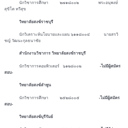
ᅠᅠᅠᅠนักวิชาการศึกษา ๒๗๑๘๐๐๒ พระอนุพงษ์
สุขิโต ทวีสุข
ᅠᅠᅠᅠวิทยาลัยสงฆ์ราชบุรี
ᅠᅠᅠᅠนักวิเคราะห์นโยบายและแผน ๖๑๑๘๐๐๔ นายสรวิ
ชญ์ วัฒนะกุลธนาชัย
ᅠᅠᅠᅠสำนักงานวิชาการ วิทยาลัยสงฆ์ราชบุรี
ᅠᅠᅠᅠนักวิชาการคอมพิวเตอร์ ๖๑๒๘๐๐๒
-ไม่มีผู้สมัคร
สอบ-
ᅠᅠᅠᅠวิทยาลัยสงฆ์ลำพูน
ᅠᅠᅠᅠนักวิชาการศึกษา ๒๕๒๘๐๐๕
-ไม่มีผู้สมัคร
สอบ-
ᅠᅠᅠᅠวิทยาลัยสงฆ์บุรีรัมย์