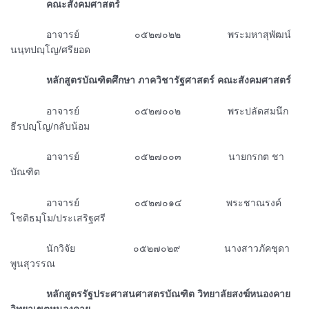
ᅠᅠᅠᅠคณะสังคมศาสตร์
ᅠᅠᅠᅠอาจารย์ ๐๕๒๗๐๒๒ พระมหาสุพัฒน์
นนฺทปญฺโญ/ศรียอด
ᅠᅠᅠᅠหลักสูตรบัณฑิตศึกษา ภาควิชารัฐศาสตร์ คณะสังคมศาสตร์
ᅠᅠᅠᅠอาจารย์ ๐๕๒๗๐๐๒ พระปลัดสมนึก
ธีรปญฺโญ/กลับน้อม
ᅠᅠᅠᅠอาจารย์ ๐๕๒๗๐๐๓ นายกรกต ชา
บัณฑิต
ᅠᅠᅠᅠอาจารย์ ๐๕๒๗๐๑๔ พระชาณรงค์
โชติธมฺโม/ประเสริฐศรี
ᅠᅠᅠᅠนักวิจัย ๐๕๒๗๐๒๙ นางสาวภัคชุดา
พูนสุวรรณ
ᅠᅠᅠᅠหลักสูตรรัฐประศาสนศาสตรบัณฑิต วิทยาลัยสงฆ์หนองคาย