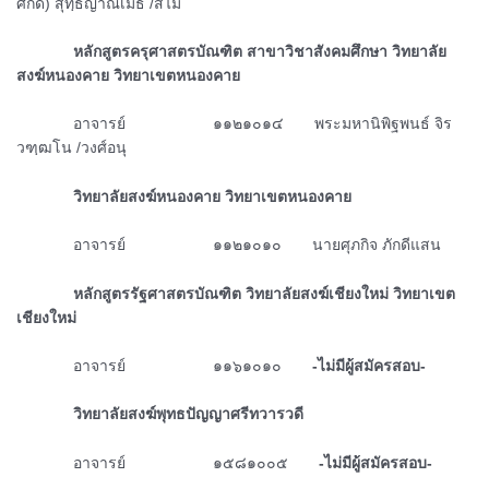
ศักดิ์) สุทฺธิญาณเมธี /สีไม้
ᅠᅠᅠᅠหลักสูตรครุศาสตรบัณฑิต สาขาวิชาสังคมศึกษา วิทยาลัย
สงฆ์หนองคาย วิทยาเขตหนองคาย
ᅠᅠᅠᅠอาจารย์ ๑๑๒๑๐๑๔
พระมหานิพิฐพนธ์ จิร
วฑฺฒโน /วงศ์อนุ
ᅠᅠᅠᅠวิทยาลัยสงฆ์หนองคาย วิทยาเขตหนองคาย
ᅠᅠᅠᅠอาจารย์ ๑๑๒๑๐๑๐
นายศุภกิจ ภักดีแสน
ᅠᅠᅠᅠหลักสูตรรัฐศาสตรบัณฑิต วิทยาลัยสงฆ์เชียงใหม่ วิทยาเขต
เชียงใหม่
ᅠᅠᅠᅠอาจารย์ ๑๑๖๑๐๑๐
-ไม่มีผู้สมัครสอบ-
ᅠᅠᅠᅠวิทยาลัยสงฆ์พุทธปัญญาศรีทวารวดี
ᅠᅠᅠᅠอาจารย์ ๑๕๘๑๐๐๕
-ไม่มีผู้สมัครสอบ-