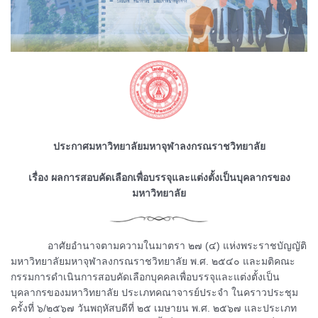
ประกาศมหาวิทยาลัยมหาจุฬาลงกรณราชวิทยาลัย
เรื่อง ผลการสอบคัดเลือกเพื่อบรรจุและแต่งตั้งเป็นบุคลากรของ
มหาวิทยาลัย
ᅠᅠᅠᅠอาศัยอำนาจตามความในมาตรา ๒๗ (๔) แห่งพระราชบัญญัติ
มหาวิทยาลัยมหาจุฬาลงกรณราชวิทยาลัย พ.ศ. ๒๕๔๐ และมติคณะ
กรรมการดำเนินการสอบคัดเลือกบุคคลเพื่อบรรจุและแต่งตั้งเป็น
บุคลากรของมหาวิทยาลัย ประเภทคณาจารย์ประจำ ในคราวประชุม
ครั้งที่ ๖/๒๕๖๗ วันพฤหัสบดีที่ ๒๕ เมษายน พ.ศ. ๒๕๖๗ และประเภท