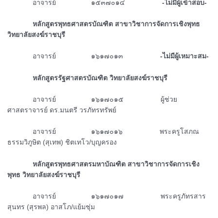
ᅠᅠᅠᅠอาจารย์ ๑๕๓๗๐๑๔
-ไม่มีผู้เข้าสอบ-
ᅠᅠᅠᅠหลักสูตรพุทธศาสตรบัณฑิต สาขาวิชาการจัดการเชิงพุทธ
วิทยาลัยสงฆ์ราชบุรี
ᅠᅠᅠᅠอาจารย์ ๑๖๑๗๐๑๓
-ไม่มีผู้เหมาะสม-
ᅠᅠᅠᅠหลักสูตรรัฐศาสตรบัณฑิต วิทยาลัยสงฆ์ราชบุรี
ᅠᅠᅠᅠอาจารย์ ๑๖๑๗๐๑๕
ผู้ช่วย
ศาสตราจารย์ ดร.มนตรี วรภัทรทรัพย์
ᅠᅠᅠᅠอาจารย์ ๑๖๑๗๐๑๖
พระครูโสภณ
ธรรมวิภูษิต (สุเทพ) ชิตเทโว/บุญครอง
ᅠᅠᅠᅠหลักสูตรพุทธศาสตรมหาบัณฑิต สาขาวิชาการจัดการเชิง
พุทธ วิทยาลัยสงฆ์ราชบุรี
ᅠᅠᅠᅠอาจารย์ ๑๖๑๗๐๑๗
พระครูภัทรสาร
สุนทร (สุรพล) อาสโภ/แย้มชุ่ม