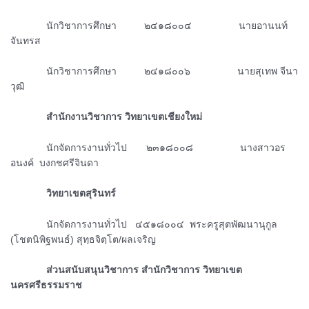
ᅠᅠᅠᅠนักวิชาการศึกษา ๒๔๑๘๐๐๔ นายอานนท์
จันทรส
ᅠᅠᅠᅠนักวิชาการศึกษา ๒๔๑๘๐๐๖ นายสุเทพ จีนา
วุฒิ
ᅠᅠᅠᅠสำนักงานวิชาการ วิทยาเขตเชียงใหม่
ᅠᅠᅠᅠนักจัดการงานทั่วไป ๒๓๑๘๐๐๘ นางสาวอร
อนงค์ บงกชศรีจินดา
ᅠᅠᅠᅠวิทยาเขตสุรินทร์
ᅠᅠᅠᅠนักจัดการงานทั่วไป ๔๕๑๘๐๐๔ พระครูสุตพัฒนานุกูล
(โชตนิพิฐพนธ์) สุทฺธจิตฺโต/ผลเจริญ
ᅠᅠᅠᅠส่วนสนับสนุนวิชาการ สำนักวิชาการ วิทยาเขต
นครศรีธรรมราช