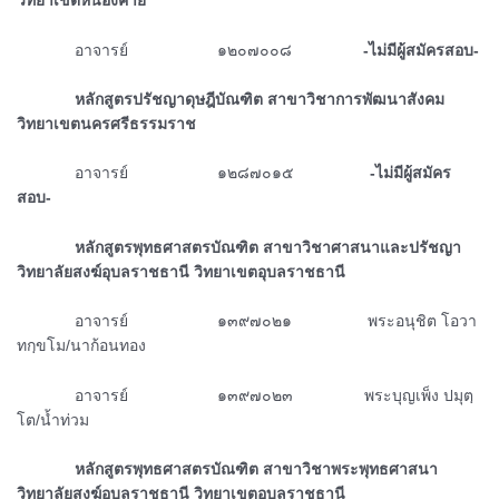
วิทยาเขตหนองคาย
ᅠᅠᅠᅠอาจารย์ ๑๒๐๗๐๐๘
-ไม่มีผู้สมัครสอบ-
ᅠᅠᅠᅠหลักสูตรปรัชญาดุษฎีบัณฑิต สาขาวิชาการพัฒนาสังคม
วิทยาเขตนครศรีธรรมราช
ᅠᅠᅠᅠอาจารย์ ๑๒๘๗๐๑๕
-ไม่มีผู้สมัคร
สอบ-
ᅠᅠᅠᅠหลักสูตรพุทธศาสตรบัณฑิต สาขาวิชาศาสนาและปรัชญา
วิทยาลัยสงฆ์อุบลราชธานี วิทยาเขตอุบลราชธานี
ᅠᅠᅠᅠอาจารย์ ๑๓๙๗๐๒๑ พระอนุชิต โอวา
ทกฺขโม/นาก้อนทอง
ᅠᅠᅠᅠอาจารย์ ๑๓๙๗๐๒๓ พระบุญเพ็ง ปมุตฺ
โต/น้ำท่วม
ᅠᅠᅠᅠหลักสูตรพุทธศาสตรบัณฑิต สาขาวิชาพระพุทธศาสนา
วิทยาลัยสงฆ์อุบลราชธานี วิทยาเขตอุบลราชธานี