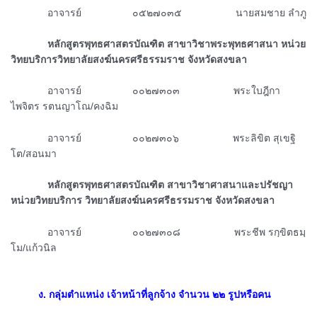
ᅠᅠᅠᅠอาจารย์ ๐๕๒๗๐๓๕ นายสมชาย ลำภู
ᅠᅠᅠᅠหลักสูตรพุทธศาสตรบัณฑิต สาขาวิชาพระพุทธศาสนา หน่วย
วิทยบริการวิทยาลัยสงฆ์นครศรีธรรมราช จังหวัดสงขลา
ᅠᅠᅠᅠอาจารย์ ๐๐๒๗๓๐๓ พระใบฎีกา
ไพจิตร รตนญาโณ/คงฉิม
ᅠᅠᅠᅠอาจารย์ ๐๐๒๗๓๐๖ พระลิขิต สุเขฐิ
โต/สอนมา
ᅠᅠᅠᅠหลักสูตรพุทธศาสตรบัณฑิต สาขาวิชาศาสนาและปรัชญา
หน่วยวิทยบริการ วิทยาลัยสงฆ์นครศรีธรรมราช
จังหวัดสงขลา
ᅠᅠᅠᅠอาจารย์ ๐๐๒๗๓๐๘
พระชีพ รกฺขิตธมฺ
โม/แก้วนิล
ᅠᅠᅠᅠ
ᅠᅠᅠ
ง. กลุ่มตำแหน่ง เจ้าหน้าที่ลูกจ้าง จำนวน ๒๒ รูปหรือคน