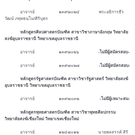
ᅠᅠᅠᅠอาจารย์ ๑๓๙๗๐๒๔ พระอธิการธีร
วัฒน์ ภทฺทธมฺโม/ศิริบุตร
ᅠᅠᅠᅠหลักสูตรศิลปศาสตรบัณฑิต สาขาวิชาภาษาอังกฤษ วิทยาลัย
สงฆ์อุบลราชธานี วิทยาเขตอุบลราชธานี
ᅠᅠᅠᅠอาจารย์ ๑๓๙๗๐๒๖
-ไม่มีผู้สมัครสอบ-
ᅠᅠᅠᅠอาจารย์ ๑๓๙๗๐๒๗
-ไม่มีผู้สมัครสอบ-
ᅠᅠᅠᅠหลักสูตรรัฐศาสตรบัณฑิต สาขาวิชารัฐศาสตร์ วิทยาลัยสงฆ์
อุบลราชธานี วิทยาเขตอุบลราชธานี
ᅠᅠᅠᅠอาจารย์ ๑๓๙๗๐๓๒
-ไม่มีผู้เหมาะสม-
ᅠᅠᅠᅠหลักสูตรพุทธศาสตรบัณฑิต สาขาวิชาพุทธศิลปกรรม
วิทยาลัยสงฆ์เชียงใหม่ วิทยาเขตเชียงใหม่
ᅠᅠᅠᅠอาจารย์ ๑๒๔๗๐๑๒ นายพลสรรค์ สิริ