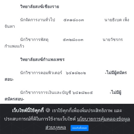
ᅠᅠᅠᅠวิทยาลัยสงฆ์เชียงราย
ᅠᅠᅠᅠนักจัดการงานทั่วไป ๕๓๑๘๐๐๓ นายธิเบต เพ็ง
จันทา
ᅠᅠᅠᅠนักวิชาการพัสดุ ๕๓๒๘๐๐๓ นายวัชรกร
กำแพงแก้ว
ᅠᅠᅠᅠวิทยาลัยสงฆ์กำแพงเพชร
ᅠᅠᅠᅠนักวิชาการคอมพิวเตอร์ ๖๔๑๘๒๐๒
-ไม่มีผู้สมัคร
สอบ-
ᅠᅠᅠᅠนักวิชาการการเงินและบัญชี ๖๔๑๘๒๐๕
-ไม่มีผู้
สมัครสอบ-
เว็บไซต์นี้ใช้คุกกี้
🍪 เราใช้คุกกี้เพื่อเพิ่มประสิทธิภาพ และ
ᅠᅠᅠᅠนักวิชาการศึกษา ๖๔๑๘๒๐๖
-ไม่มีผู้สมัคร
ประสบการณ์ที่ดีในการใช้งานเว็บไซต์
นโยบายการคุ้มคลองข้อมูล
สอบ-
ส่วนบุคคล
ยอมรับทั้งหมด
ᅠᅠᅠᅠวิทยาลัยสงฆ์ชลบุร