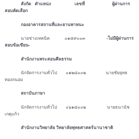
ᅠᅠᅠᅠสังกัด ตำแหน่ง เลขที่ ผู้ผ่านการ
สอบคัดเลือก
ᅠᅠᅠᅠกองอาคารสถานที่และยานพาหนะ
ᅠᅠᅠᅠนายช่างเทคนิค ๐๑๕๙๐๐๓
-ไม่มีผู้ผ่านการ
สอบข้อเขียน-
ᅠᅠᅠᅠสำนักงานพระสอนศีลธรรม
ᅠᅠᅠᅠนักจัดการงานทั่วไป ๐๑๒๘๐๐๒ นายชัยยุทธ
ทองถนอม
ᅠᅠᅠᅠสถาบันภาษา
ᅠᅠᅠᅠนักจัดการงานทั่วไป ๐๖๑๘๐๐๒ นายธนานัช
เกตุแก้ว
ᅠᅠᅠᅠสำนักงานวิทยาลัย วิทยาลัยพุทธศาสตร์นานาชาติ