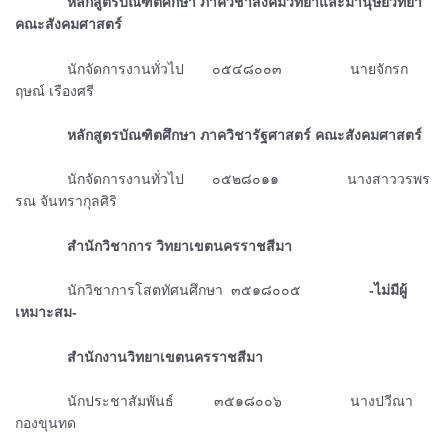
ᅠᅠᅠᅠหลักสูตรบัณฑิตศึกษา ภาควิชาสังคมวิทยาและมานุษยวิทยา
คณะสังคมศาสตร์
ᅠᅠᅠᅠนักจัดการงานทั่วไป ๐๕๔๘๐๐๓ นายจักรก
ฤษณ์ เรืองศรี
ᅠᅠᅠᅠหลักสูตรบัณฑิตศึกษา ภาควิชารัฐศาสตร์ คณะสังคมศาสตร์
ᅠᅠᅠᅠนักจัดการงานทั่วไป ๐๕๒๘๐๑๑ นางสาววรพร
รณ จันทรากุลศิริ
ᅠᅠᅠᅠสำนักวิชาการ วิทยาเขตนครราชสีมา
ᅠᅠᅠᅠนักวิชาการโสตทัศนศึกษา ๓๕๑๘๐๐๕
-ไม่มีผู้
เหมาะสม-
ᅠᅠᅠᅠสำนักงานวิทยาเขตนครราชสีมา
ᅠᅠᅠᅠนักประชาสัมพันธ์ ๓๕๑๘๐๐๖ นางปวีณา
กองขุนทด