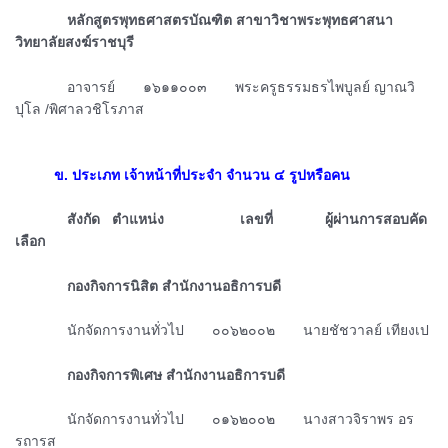
ᅠᅠᅠᅠหลักสูตรพุทธศาสตรบัณฑิต สาขาวิชาพระพุทธศาสนา
วิทยาลัยสงฆ์ราชบุรี
ᅠᅠᅠᅠอาจารย์ ๑๖๑๑๐๐๓
พระครูธรรมธรไพบูลย์ ญาณวิ
ปุโล /พิศาลวชิโรภาส
ᅠᅠᅠᅠ
ᅠᅠᅠ
ข. ประเภท เจ้าหน้าที่ประจำ จำนวน ๔ รูปหรือคน
ᅠᅠᅠᅠ
สังกัด ตำแหน่ง เลขที่ ผู้ผ่านการสอบคัด
เลือก
ᅠᅠᅠᅠกองกิจการนิสิต สำนักงานอธิการบดี
ᅠᅠᅠᅠนักจัดการงานทั่วไป ๐๐๖๒๐๐๒
นายชัชวาลย์ เทียงเป
ᅠᅠᅠᅠกองกิจการพิเศษ สำนักงานอธิการบดี
ᅠᅠᅠᅠนักจัดการงานทั่วไป ๐๑๖๒๐๐๒ นางสาวจิราพร อร
รถารส