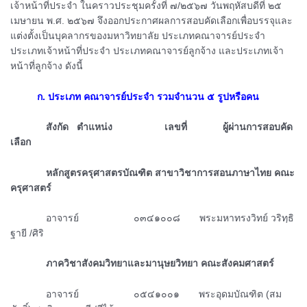
เจ้าหน้าที่ประจำ ในคราวประชุมครั้งที่ ๗/๒๕๖๗ วันพฤหัสบดีที่ ๒๕
เมษายน พ.ศ. ๒๕๖๗ จึงออกประกาศผลการสอบคัดเลือกเพื่อบรรจุและ
แต่งตั้งเป็นบุคลากรของมหาวิทยาลัย ประเภทคณาจารย์ประจำ
ประเภทเจ้าหน้าที่ประจำ ประเภทคณาจารย์ลูกจ้าง และประเภทเจ้า
หน้าที่ลูกจ้าง ดังนี้
ᅠᅠᅠ
ก. ประเภท คณาจารย์ประจำ รวมจำนวน ๕ รูปหรือคน
ᅠᅠᅠᅠสังกัด ตำแหน่ง เลขที่ ผู้ผ่านการสอบคัด
เลือก
ᅠᅠᅠᅠหลักสูตรครุศาสตรบัณฑิต สาขาวิชาการสอนภาษาไทย คณะ
ครุศาสตร์
ᅠᅠᅠᅠอาจารย์ ๐๓๔๑๐๐๘ พระมหาทรงวิทย์ วริทฺธิ
ฐายี /ศิริ
ᅠᅠᅠᅠภาควิชาสังคมวิทยาและมานุษยวิทยา คณะสังคมศาสตร์
ᅠᅠᅠᅠ
อาจารย์ ๐๕๔๑๐๐๑
พระอุดมบัณฑิต (สม