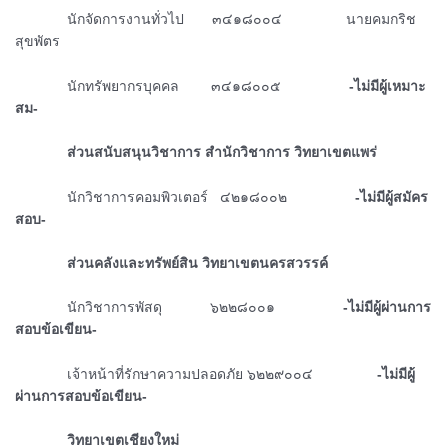
ᅠᅠᅠᅠนักจัดการงานทั่วไป ๓๔๑๘๐๐๔ นายคมกริช
สุขพัตร
ᅠᅠᅠᅠนักทรัพยากรบุคคล ๓๔๑๘๐๐๕
-ไม่มีผู้เหมาะ
สม-
ᅠᅠᅠᅠส่วนสนับสนุนวิชาการ สำนักวิชาการ วิทยาเขตแพร่
ᅠᅠᅠᅠนักวิชาการคอมพิวเตอร์ ๔๒๑๘๐๐๒
-ไม่มีผู้สมัคร
สอบ-
ᅠᅠᅠᅠส่วนคลังและทรัพย์สิน วิทยาเขตนครสวรรค์
ᅠᅠᅠᅠนักวิชาการพัสดุ ๖๒๒๘๐๐๑
-ไม่มีผู้ผ่านการ
สอบข้อเขียน-
ᅠᅠᅠᅠเจ้าหน้าที่รักษาความปลอดภัย ๖๒๒๙๐๐๔
-ไม่มีผู้
ผ่านการสอบข้อเขียน-
ᅠᅠᅠᅠวิทยาเขตเชียงใหม่