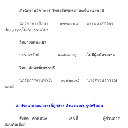
ᅠᅠᅠᅠสำนักงานวิชาการ วิทยาลัยพุทธศาสตร์นานาชาติ
ᅠᅠᅠᅠนักวิชาการศึกษา ๑๓๒๒๐๐๔
พระมหาสิริวัตร
ปญฺญาวุฑฺโฒ/สุวรรณไตร
ᅠᅠᅠᅠวิทยาเขตพะเยา
ᅠᅠᅠᅠ
บรรณารักษ์ ๑๓๘๒๐๐๖ –
ไม่มีผู้สมัครสอบ-
ᅠᅠᅠᅠวิทยาลัยสงฆ์เพชรบุรี
ᅠᅠᅠᅠนักจัดการงานทั่วไป ๐๐๑๒๐๐๔ นางสาวนิรวรรณ
ทองมี
ᅠᅠᅠᅠ
ᅠᅠᅠ
ค. ประเภท คณาจารย์ลูกจ้าง จำนวน ๓๖ รูปหรือคน
ᅠᅠᅠᅠสังกัด ตำแหน่ง เลขที่ ผู้ผ่านการ
สอบคัดเลือก