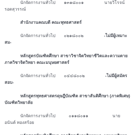
ᅠᅠᅠᅠนักจัดการงานทั่วไป ๑๓๑๘๐๐๑ นายวิโรจน์
รอดสุวรรณ์
ᅠᅠᅠᅠสำนักงานคณบดี คณะพุทธศาสตร์
ᅠᅠᅠᅠนักจัดการงานทั่วไป ๐๒๑๘๐๐๒
-ไม่มีผู้เหมาะ
สม-
ᅠᅠᅠᅠหลักสูตรบัณฑิตศึกษา สาขาวิชาจิตวิทยาชีวิตและความตาย
ภาควิชาจิตวิทยา คณะมนุษยศาสตร์
ᅠᅠᅠᅠนักจัดการงานทั่วไป ๐๔๔๘๐๐๒
-ไม่มีผู้สมัคร
สอบ-
ᅠᅠᅠᅠหลักสูตรพุทธศาสตรดุษฎีบัณฑิต สาขาสันติศึกษา (ภาคพิเศษ)
บัณฑิตวิทยาลัย
ᅠᅠᅠᅠนักจัดการงานทั่วไป ๐๑๑๘๐๑๑ นาย
อนันต์ ทองสร้อย