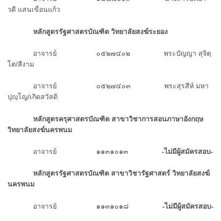
วดี แสนเขื่อนแก้ว
ᅠᅠᅠᅠหลักสูตรรัฐศาสตรบัณฑิต วิทยาลัยสงฆ์ระยอง
ᅠᅠᅠᅠอาจารย์ ๐๕๒๗๔๐๒ พระปัญญา สุจิตฺ
โต/สีงาม
ᅠᅠᅠᅠอาจารย์ ๐๕๒๗๔๐๓ พระสุรสีห์ มหา
ปุญฺโญ/เกิดสวัสดิ
ᅠᅠᅠᅠหลักสูตรครุศาสตรบัณฑิต สาขาวิชาการสอนภาษาอังกฤษ
วิทยาลัยสงฆ์นครพนม
ᅠᅠᅠᅠอาจารย์ ๑๑๓๑๐๑๓
-ไม่มีผู้สมัครสอบ-
ᅠᅠᅠᅠหลักสูตรรัฐศาสตรบัณฑิต สาขาวิชารัฐศาสตร์ วิทยาลัยสงฆ์
นครพนม
ᅠᅠᅠᅠอาจารย์ ๑๑๓๑๐๑๘
-ไม่มีผู้สมัครสอบ-