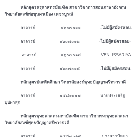
ᅠᅠᅠᅠหลักสูตรครุศาสตรบัณฑิต สาขาวิชาการสอนภาษาอังกฤษ
วิทยาลัยสงฆ์พ่อขุนผาเมือง เพชรบูรณ์
ᅠᅠᅠᅠอาจารย์
๑๖๐๗๐๑๑
-ไม่มีผู้สมัครสอบ-
ᅠᅠᅠᅠอาจารย์ ๑๖๐๗๐๑๒
-ไม่มีผู้สมัครสอบ-
ᅠᅠᅠᅠ อาจารย์ ๑๖๐๗๐๑๔ VEN. ISSARIYA
ᅠᅠᅠᅠอาจารย์ ๑๖๐๗๐๑๕
-ไม่มีผู้สมัครสอบ-
ᅠᅠᅠᅠหลักสูตรบัณฑิตศึกษา วิทยาลัยสงฆ์พุทธปัญญาศรีทวารวดี
ᅠᅠᅠᅠอาจารย์ ๑๕๘๑๐๑๗
นายประเสริฐ
บุปผาสุก
ᅠᅠᅠᅠหลักสูตรพุทธศาสตรมหาบัณฑิต สาขาวิชาพระพุทธศาสนา
วิทยาลัยสงฆ์พุทธปัญญาศรีทวารวดี
ᅠᅠᅠᅠอาจารย์ ๑๕๘๗๐๑๙
นางสาวปัทมา