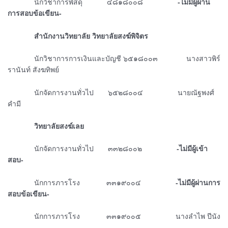
ᅠᅠᅠᅠนักวิชาการพัสดุ ๔๘๑๘๐๐๘
-ไม่มีผู้ผ่าน
การสอบข้อเขียน-
ᅠᅠᅠᅠสำนักงานวิทยาลัย วิทยาลัยสงฆ์พิจิตร
ᅠᅠᅠᅠนักวิชาการการเงินและบัญชี ๖๕๑๘๐๐๓ นางสาวพิร์
รานันท์ สังฆทิพย์
ᅠᅠᅠᅠนักจัดการงานทั่วไป ๖๕๒๘๐๐๔ นายณัฐพงศ์
คำมี
ᅠᅠᅠᅠวิทยาลัยสงฆ์เลย
ᅠᅠᅠᅠนักจัดการงานทั่วไป ๓๓๒๘๐๐๒
-ไม่มีผู้เข้า
สอบ-
ᅠᅠᅠᅠนักการภารโรง ๓๓๑๙๐๐๔
-ไม่มีผู้ผ่านการ
สอบข้อเขียน-
ᅠᅠᅠᅠนักการภารโรง ๓๓๑๙๐๐๕ นางลำไพ ปีนัง