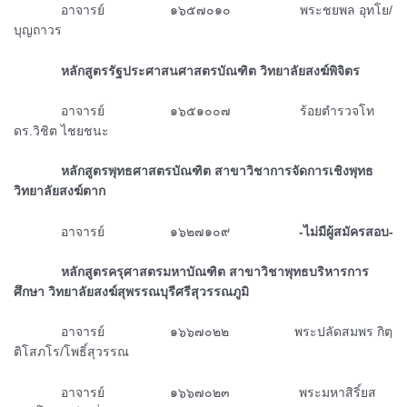
ᅠᅠᅠᅠอาจารย์ ๑๖๕๗๐๑๐ พระชยพล อุทโย/
บุญถาวร
ᅠᅠᅠᅠหลักสูตร
รัฐประศาสนศาสตรบัณฑิต
วิทยาลัยสงฆ์พิจิตร
ᅠᅠᅠᅠอาจารย์ ๑๖๕๑๐๐๗ ร้อยตำรวจโท
ดร.วิชิต ไชยชนะ
ᅠᅠᅠᅠหลักสูตรพุทธศาสตรบัณฑิต สาขาวิชาการจัดการเชิงพุทธ
วิทยาลัยสงฆ์ตาก
ᅠᅠᅠᅠอาจารย์ ๑๖๒๗๑๐๙
-ไม่มีผู้สมัครสอบ-
ᅠᅠᅠᅠหลักสูตรครุศาสตรมหาบัณฑิต สาขาวิชาพุทธบริหารการ
ศึกษา วิทยาลัยสงฆ์สุพรรณบุรีศรีสุวรรณภูมิ
ᅠᅠᅠᅠอาจารย์ ๑๖๖๗๐๒๒ พระปลัดสมพร กิตฺ
ติโสภโร/โพธิ์สุวรรณ
ᅠᅠᅠᅠอาจารย์ ๑๖๖๗๐๒๓ พระมหาสิริ์ยส