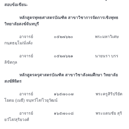
สอบข้อเขียน-
ᅠᅠᅠᅠหลักสูตรพุทธศาสตรบัณฑิต สาขาวิชาการจัดการเชิงพุทธ
วิทยาลัยสงฆ์จันทบุรี
ᅠᅠᅠᅠอาจารย์ ๐๕๒๗๖๒๐ พระมหาวิเศษ
กนฺตธมฺโม/มั่งคั่ง
ᅠᅠᅠᅠอาจารย์ ๐๕๒๗๖๒๑ นายนรา บรร
ลิขิตกุล
ᅠᅠᅠᅠหลักสูตรครุศาสตรบัณฑิต สาขาวิชาสังคมศึกษา วิทยาลัย
สงฆ์พิจิตร
ᅠᅠᅠᅠอาจารย์ ๑๖๕๗๐๐๗
พระครูสิริปริยัต
โยดม (เมธี) จนฺทวํโส/ไวยุวัฒน์
ᅠᅠᅠᅠอาจารย์ ๑๖๕๗๐๐๘ พระแดนชัย สุริ
ยวํโส/สุริยวงศ์