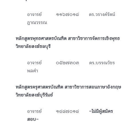
อาจารย์ ๑๑๖๗๐๑๘ ดร.วรางค์รัตน์
ฎาณวรรณ
หลักสูตรพุทธศาสตรบัณฑิต สาขาวิชาการจัดการเชิงพุทธ
วิทยาลัยสงฆ์ชลบุรี
อาจารย์ ๐๕๒๗๓๐๓ ดร.บรรณวัชร
พลคำ
หลักสูตรครุศาสตรบัณฑิต สาขาวิชาการสอนภาษาอังกฤษ
วิทยาลัยสงฆ์บุรีรัมย์
อาจารย์ ๑๔๘๗๐๑๘
-ไม่มีผู้สมัคร
สอบ-