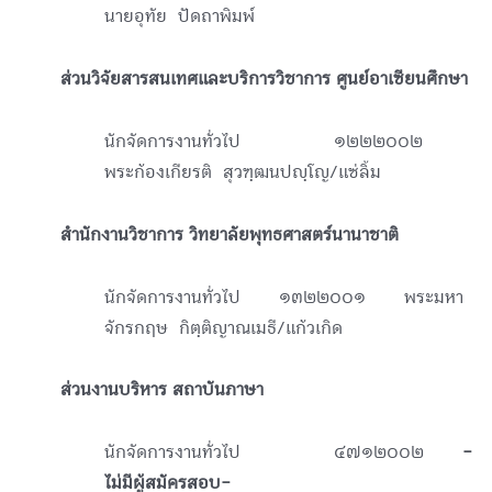
นายอุทัย ปัดถาพิมพ์
ส่วนวิจัยสารสนเทศและบริการวิชาการ ศูนย์อาเซียนศึกษา
นักจัดการงานทั่วไป ๑๒๒๒๐๐๒
พระก้องเกียรติ สุวฑฺฒนปญฺโญ/แซ่ลิ้ม
สำนักงานวิชาการ วิทยาลัยพุทธศาสตร์นานาชาติ
นักจัดการงานทั่วไป ๑๓๒๒๐๐๑ พระมหา
จักรกฤษ กิตฺติญาณเมธี/แก้วเกิด
ส่วนงานบริหาร สถาบันภาษา
นักจัดการงานทั่วไป ๔๗๑๒๐๐๒
-
ไม่มีผู้สมัครสอบ-