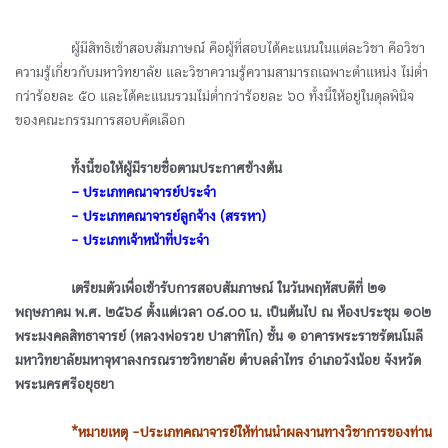
ᅠᅠᅠᅠผู้มีสิทธิเข้าสอบสัมภาษณ์ คือผู้ที่สอบได้คะแนนในแต่ละวิชา คือวิชา
ความรู้เกี่ยวกับมหาวิทยาลัย และวิชาความรู้ความสามารถเฉพาะตำแหน่ง ไม่ต่ำ
กว่าร้อยละ ๕๐ และได้คะแนนรวมไม่ต่ำกว่าร้อยละ ๖๐ ทั้งนี้ให้อยู่ในดุลพินิจ
ของคณะกรรมการสอบคัดเลือก
ᅠᅠᅠᅠทั้งนี้ขอให้ผู้มีรายชื่อตามประกาศข้างต้น
ᅠᅠᅠᅠ
– ประเภทคณาจารย์ประจำ
ᅠᅠᅠᅠ- ประเภทคณาจารย์ลูกจ้าง (สรรหา)
ᅠᅠᅠᅠ- ประเภทเจ้าหน้าที่ประจำ
ᅠᅠᅠᅠเตรียมตัวเพื่อเข้ารับการสอบสัมภาษณ์ ในวันพฤหัสบดีที่ ๒๑
พฤษภาคม พ.ศ. ๒๕๖๙ ตั้งแต่เวลา ๐๙.๐๐ น. เป็นต้นไป ณ ห้องประชุม ๑๐๒
พระมงคลสิทธาจารย์ (หลวงพ่อรวย ปาสาทิโก) ชั้น ๑ อาคารพระราชรัตนโมลี
มหาวิทยาลัยมหาจุฬาลงกรณราชวิทยาลัย ตำบลลำไทร อำเภอวังน้อย จังหวัด
พระนครศรีอยุธยา
ᅠᅠᅠᅠ
*หมายเหตุ -ประเภทคณาจารย์ให้ท่านนำผลงานทางวิชาการของท่าน