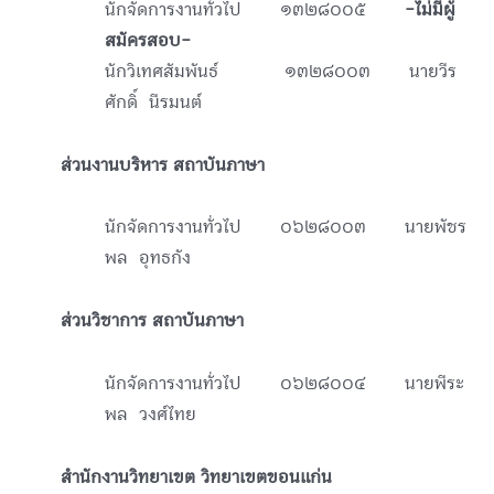
นักจัดการงานทั่วไป ๑๓๒๘๐๐๕
-ไม่มีผู้
สมัครสอบ-
นักวิเทศสัมพันธ์ ๑๓๒๘๐๐๓ นายวีร
ศักดิ์ นีรมนต์
ส่วนงานบริหาร สถาบันภาษา
นักจัดการงานทั่วไป ๐๖๒๘๐๐๓ นายพัชร
พล อุทธกัง
ส่วนวิชาการ สถาบันภาษา
นักจัดการงานทั่วไป ๐๖๒๘๐๐๔ นายพีระ
พล วงศ์ไทย
สำนักงานวิทยาเขต วิทยาเขตขอนแก่น