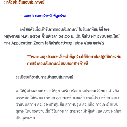
มาด้วยในวันสอบสัมภาษณ์
ᅠᅠᅠᅠ- และประเภทเจ้าหน้าที่ลูกจ้าง
ᅠᅠᅠᅠเตรียมตัวเพื่อเข้ารับการสอบสัมภาษณ์ ในวันพฤหัสบดีที่ ๒๑
พฤษภาคม พ.ศ. ๒๕๖๙ ตั้งแต่เวลา ๐๙.๐๐ น. เป็นต้นไป ผ่านระบบออนไลน์
ทาง Application Zoom ไอดีเข้าห้องประชุม ๗๓๑ ๔๓๒ ๒๗๔๕
**หมายเหตุ ประเภทเจ้าหน้าที่ลูกจ้างให้ศึกษาข้อปฏิบัติเกี่ยวกับ
การเข้าสอบสัมภาษณ์ แนบเอกสารท้ายนี้
ระเบียบเกี่ยวกับการเข้าสอบสัมภาษณ์
๑. ให้ผู้เข้าสอบแต่งกายให้สุภาพเรียบร้อยตามประเพณีนิยม กล่าวคือ
บรรพชิต ให้ห่มดอง รัดอก สุภาพสตรี สวมเสื้อ กระโปรง หรือกางเกง
ผ้าแบบสุภาพ สวมรองเท้าหุ้มส้น สุภาพบุรุษ สวมเสื้อ กางเกงผ้าแบบ
สุภาพ โดยสอดชายเสื้อไว้ในกางเกง สวมรองเท้าหุ้มส้น และประพฤติตน
เป็นสุภาพชน