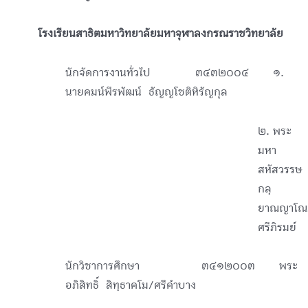
โรงเรียนสาธิตมหาวิทยาลัยมหาจุฬาลงกรณราชวิทยาลัย
นักจัดการงานทั่วไป ๓๔๓๒๐๐๔ ๑.
นายคมน์พีรพัฒน์ ธัญญโชติหิรัญกุล
๒. พระ
มหา
สหัสวรรษ
กลฺ
ยาณญาโณ
ศรีภิรมย์
นักวิชาการศึกษา ๓๔๑๒๐๐๓ พระ
อภิสิทธิ์ สิทฺธาคโม/ศรีคำบาง