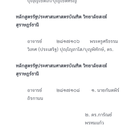
ปุญฺญโชตโก/บุญโชติหิรัญ
หลักสูตรรัฐประศาสนศาสตรบัณฑิต วิทยาลัยสงฆ์
สุราษฎร์ธานี
อาจารย์ ๒๘๑๗๑๐๖ พระครูศรีธรรม
วิเทศ (ประเสริฐ) ปุญฺโญภาโส/บุญพิทักษ์, ดร.
หลักสูตรรัฐประศาสนศาสตรบัณฑิต วิทยาลัยสงฆ์
สุราษฎร์ธานี
อาจารย์ ๒๘๑๗๑๐๘ ๑. นายกันตพีร์
ถิรกานน
๒. ดร.การัณย์
พรหมแก้ว