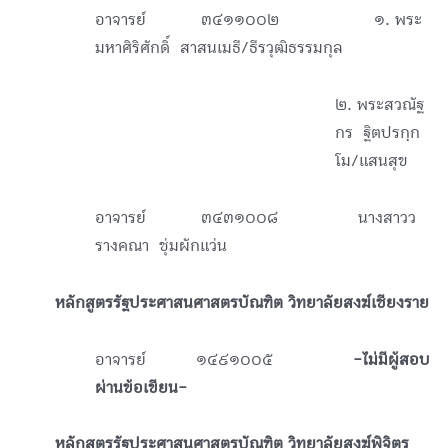
อาจารย์
๓๔๑๑๐๐๒ ๑. พระ
มหาศิริศักดิ์ สาสนเมธี/ธีรวุฒิธรรมกุล
๒. พระสวณัฐ
กร ฐิตปรกฺก
โม/แสนสุข
อาจารย์
๓๔๓๑๐๐๘ นางสาวว
รางคณา ชุ่มผักแว่น
หลักสูตรรัฐประศาสนศาสตรบัณฑิต วิทยาลัยสงฆ์เชียงราย
อาจารย์ ๑๔๙๑๐๐๕
-ไม่มีผู้สอบ
ผ่านข้อเขียน-
หลักสูตรรัฐประศาสนศาสตรบัณฑิต วิทยาลัยสงฆ์พิจิตร