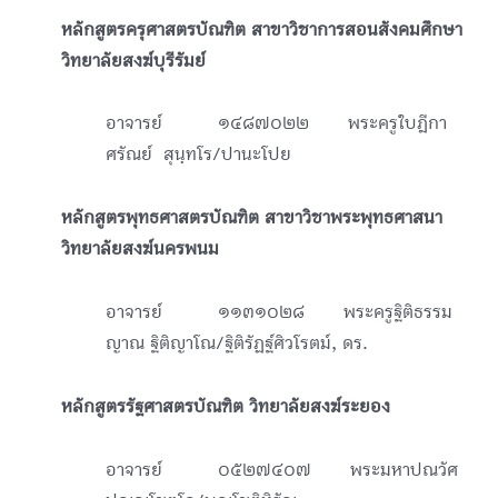
หลักสูตรครุศาสตรบัณฑิต สาขาวิชาการสอนสังคมศึกษา
วิทยาลัยสงฆ์บุรีรัมย์
อาจารย์ ๑๔๘๗๐๒๒ พระครูใบฎีกา
ศรัณย์ สุนฺทโร/ปานะโปย
หลักสูตรพุทธศาสตรบัณฑิต สาขาวิชาพระพุทธศาสนา
วิทยาลัยสงฆ์นครพนม
อาจารย์ ๑๑๓๑๐๒๘ พระครูฐิติธรรม
ญาณ ฐิติญาโณ/ฐิติรัฏฐ์ศิวโรตม์, ดร.
หลักสูตรรัฐศาสตรบัณฑิต วิทยาลัยสงฆ์ระยอง
อาจารย์ ๐๕๒๗๔๐๗ พระมหาปณวัศ