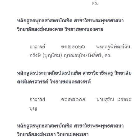
ดร.
หลักสูตรพุทธศาสตรบัณฑิต สาขาวิชาพระพุทธศาสนา
วิทยาลัยสงฆ์หนองคาย วิทยาเขตหนองคาย
อาจารย์ ๑๑๒๑๐๒๖ พระครูพิพัฒน์จัน
ทรังษี (บุญโฮม) ญาณจนฺโท/โพธิ์ศรี, ดร.
หลักสูตรประกาศนียบัตรบัณฑิต สาขาวิชาชีพครู วิทยาลัย
สงฆ์นครสวรรค์ วิทยาเขตนครสวรรค์
อาจารย์ ๑๖๔๗๐๐๙ นายสุชิน เชยผล
บุญ
หลักสูตรพุทธศาสตรบัณฑิต สาขาวิชาพระพุทธศาสนา
วิทยาลัยสงฆ์พะเยา วิทยาเขตพะเยา