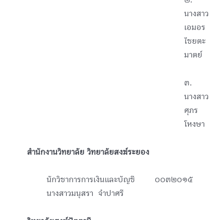
๒.
นางสาว
เอมอร
ไชยตะ
มาตย์
๓.
นางสาว
ศุภร
โหงษา
สำนักงานวิทยาลัย วิทยาลัยสงฆ์ระยอง
นักวิชาการการเงินและบัญชี ๐๐๓๒๐๑๕
นางสาวมนุสรา จำปาศรี