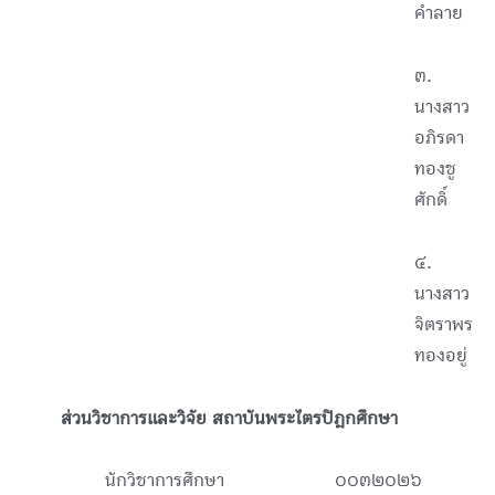
คำลาย
๓.
นางสาว
อภิรดา
ทองชู
ศักดิ์
๔.
นางสาว
จิตราพร
ทองอยู่
ส่วนวิชาการและวิจัย สถาบันพระไตรปิฎกศึกษา
นักวิชาการศึกษา ๐๐๓๒๐๒๖