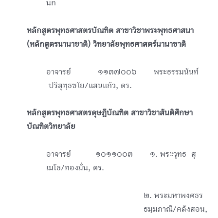
นก
หลักสูตรพุทธศาสตรบัณฑิต สาขาวิชาพระพุทธศาสนา
(หลักสูตรนานาชาติ) วิทยาลัยพุทธศาสตร์นานาชาติ
อาจารย์
๑๑๓๗๐๐๖
พระธรรมนันท์
ปริสุทฺธชโย/แสนแก้ว, ดร.
หลักสูตรพุทธศาสตรดุษฎีบัณฑิต สาขาวิชาสันติศึกษา
บัณฑิตวิทยาลัย
อาจารย์ ๑๐๑๑๐๐๓ ๑. พระวุทธ สุ
เมโธ/ทองมั่น, ดร.
๒. พระมหาพงศธร
ธมฺมภาณี/คลังสอน,