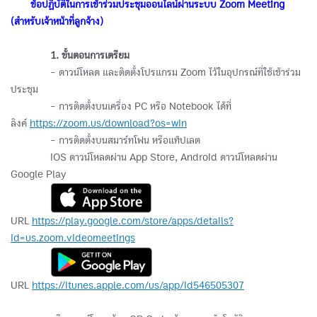
ᅠᅠ
ข้อปฏิบัติในการเข้าร่วมประชุมออนไลน์ผ่านระบบ Zoom Meeting
(สำหรับเจ้าหน้าที่ลูกจ้าง)
ᅠᅠᅠᅠ
1. ขั้นตอนการเตรียม
ᅠᅠᅠᅠ- ดาวน์โหลด และติดตั้งโปรแกรม Zoom ไว้ในอุปกรณ์ที่ใช้เข้าร่วม
ประชุม
ᅠᅠᅠᅠ- การติดตั้งบนเครื่อง PC หรือ Notebook ได้ที่
ลิงค์
https://zoom.us/download?os=win
ᅠᅠᅠᅠ- การติดตั้งบนสมาร์ทโฟน หรือแท็ปเลต
ᅠᅠᅠᅠiOS ดาวน์โหลดผ่าน App Store, Android ดาวน์โหลดผ่าน
Google Play
ᅠᅠᅠᅠ
URL
https://play.google.com/store/apps/details?
id=us.zoom.videomeetings
ᅠᅠᅠᅠ
URL
https://itunes.apple.com/us/app/id546505307