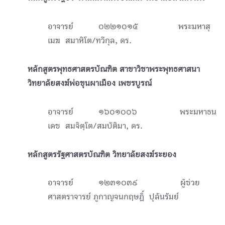
อาจารย์ ๐๒๒๑๐๑๕ พระมหาสุ
เมฆ สมาหิโต/ทวีกุล, ดร.
หลักสูตรพุทธศาสตรบัณฑิต สาขาวิชาพระพุทธศาสนา
วิทยาลัยสงฆ์พ่อขุนผาเมือง เพชรบูรณ์
อาจารย์ ๑๖๐๑๐๐๖ พระมหาธน
เดช สมจิตฺโต/สมบัติมา, ดร.
หลักสูตรรัฐศาสตรบัณฑิต วิทยาลัยสงฆ์ระยอง
อาจารย์ ๑๒๓๑๐๓๙ ผู้ช่วย
ศาสตราจารย์ ภูกาญจนกฤษฎิ์ ปุลันรัมย์