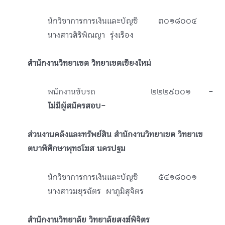
นักวิชาการการเงินและบัญชี ๓๐๑๘๐๐๔
นางสาวสิริพิณญา รุ่งเรือง
สำนักงานวิทยาเขต วิทยาเขตเชียงใหม่
พนักงานขับรถ ๒๒๒๙๐๐๑
-
ไม่มีผู้สมัครสอบ-
ส่วนงานคลังและทรัพย์สิน สำนักงานวิทยาเขต วิทยาเข
ตบาฬีศึกษาพุทธโฆส นครปฐม
นักวิชาการการเงินและบัญชี ๕๔๑๘๐๐๑
นางสาวมยุรฉัตร ผาภูมิสุจิตร
สำนักงานวิทยาลัย วิทยาลัยสงฆ์พิจิตร