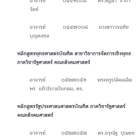
อาจารย์
๐๔๔๑๐๐๙
ดร.ตฏิลา จำปา
วัลย์
อาจารย์
๐๔๔๗๐๐๘ นางสาววรฤทัย
บุญคงชล
หลักสูตรพุทธศาสตรบัณฑิต สาขาวิชาการจัดการเชิงพุทธ
ภาควิชารัฐศาสตร์ คณะสังคมศาสตร์
อาจารย์ ๐๕๒๗๐๕๑ พระครูปลัดเฉลิม
พร อภิวโร/แป้นกลม, ดร.
หลักสูตรรัฐประศาสนศาสตรบัณฑิต ภาควิชารัฐศาสตร์
คณะสังคมศาสตร์
อาจารย์ ๐๕๒๗๐๕๒ ดร.อรุณัฐ ปุณยก