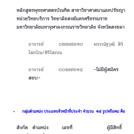
หลักสูตรพุทธศาสตรบัณฑิต สาขาวิชาศาสนาและปรัชญา
หน่วยวิทยบริการ วิทยาลัยสงฆ์นครศรีธรรมราช
มหาวิทยาลัยมหาจุฬาลงกรณราชวิทยาลัย จังหวัดสงขลา
อาจารย์ ๐๒๒๗๓๑๐ พระณัฐวุฒิ สิริ
โสภโณ/ศิริโสภณ
อาจารย์ ๐๐๒๗๓๑๔
-ไม่มีผู้สมัคร
สอบ-
ᅠกลุ่มตำแหน่ง ประเภทเจ้าหน้าที่ประจำ จำนวน ๑๙ รูปหรือคน คือ
สังกัด ตำแหน่ง เลขที่ ผู้มีสิทธิ์