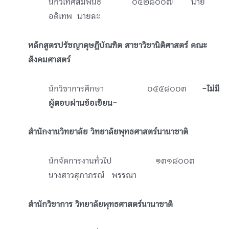
นักวิเทศสัมพันธ์ ๐๔๒๘๐๐๗ นาย
อดิเทพ นายละ
หลักสูตรปรัชญาดุษฎีบัณฑิต สาขาวิชานิติศาสตร์ คณะ
สังคมศาสตร์
นักวิชาการศึกษา ๐๕๕๘๐๐๓
-ไม่มี
ผู้สอบผ่านข้อเขียน-
สำนักงานวิทยาลัย วิทยาลัยพุทธศาสตร์นานาชาติ
นักจัดการงานทั่วไป ๑๓๑๘๐๐๓
นางสาวสุภาภรณ์ พรรณา
สำนักวิชาการ วิทยาลัยพุทธศาสตร์นานาชาติ