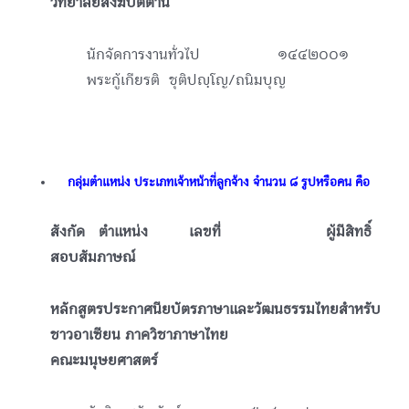
วิทยาลัยสงฆ์ปัตตานี
นักจัดการงานทั่วไป ๑๔๔๒๐๐๑
พระกู้เกียรติ ชุติปญฺโญ/ถนิมบุญ
ᅠกลุ่มตำแหน่ง ประเภทเจ้าหน้าที่ลูกจ้าง จำนวน ๘ รูปหรือคน คือ
สังกัด ตำแหน่ง เลขที่ ผู้มีสิทธิ์
สอบสัมภาษณ์
หลักสูตรประกาศนียบัตรภาษาและวัฒนธรรมไทยสำหรับ
ชาวอาเซียน ภาควิชาภาษาไทย
คณะมนุษยศาสตร์