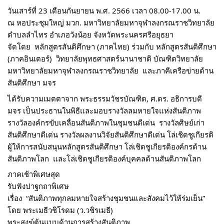
วันเสาร์ที่ 23 เดือนกันยายน พ.ศ. 2566 เวลา 08.00-17.00 น.
ณ หอประชุมใหญ่ มวก. มหาวิทยาลัยมหาจุฬาลงกรณราชวิทยาลัย  
ตำบลลำไทร อำเภอวังน้อย จังหวัดพระนครศรีอยุธยา
จัดโดย  หลักสูตรสันติศึกษา (ภาคไทย) ร่วมกับ หลักสูตรสันติศึกษา 
(ภาคอินเตอร์)  วิทยาลัยพุทธศาสตร์นานาชาติ บัณฑิตวิทยาลัย 
มหาวิทยาลัยมหาจุฬาลงกรณราชวิทยาลัย  และภาคีเครือข่ายด้าน
สันติศึกษา มจร 
ได้รับความเมตตาจาก พระธรรมวัชรบัณฑิต, ศ.ดร. อธิการบดี 
มจร เป็นประธานในพิธีและมอบรางวัลลมหายใจแห่งสันติภาพ 
รางวัลองค์กรขับเคลื่อนสันติภาพในชุมชนดีเด่น  รางวัลศิษย์เก่า
สันติศึกษาดีเด่น รางวัลผลงานวิจัยสันติศึกษาดีเด่น โล่เชิดชูเกียรติ
ผู้ให้การสนับสนุนหลักสูตรสันติศึกษา โล่เชิดชูเกียรติองค์กรด้าน
สันติภาพโลก  และโล่เชิดชูเกียรติองค์บุคคลด้านสันติภาพโลก 
ภาคเช้าพิเศษสุด
รับฟังปาฐกถาพิเศษ 
เรื่อง  “สันติภาพทุกลมหายใจสร้างชุมชนและสังคมไว้ให้ร่มเย็น” 
โดย พระเมธีวชิโรดม (ว.วชิรเมธี) 
พระสงฆ์ต้นแบบด้านการสร้างสันติภาพ 