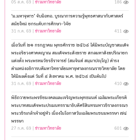
05 ส.ค. 69 |
ข่าวมหาวิทยาลัย
186
‘ม.มหาจุฬาฯ’ จับมือทอ. บูรณาการความรู้พุทธศาสนากับศาสตร์
สมัยใหม่ ยกระดับการศึกษา-วิจัย
31 ก.ค. 69 |
ข่าวมหาวิทยาลัย
411
เมื่อวันที่ ๒๑ กรกฎาคม พุทธศักราช ๒๕๖๙ ได้มีพระบัญชาสมเด็จ
พระอริยวงศาคตญาณ สมเด็จพระสังฆราช สกลมหาสังฆปริณายก
แต่งตั้ง พระพรหมวัชรธีราจารย์ (สมจินต์ สมฺมาปญฺโญ) ดำรง
ตำแหน่งอธิการบดีมหาวิทยาลัยมหาจุฬาลงกรณราชวิทยาลัย โดย
ให้มีผลตั้งแต่ วันที่ ๙ สิงหาคม พ.ศ. ๒๕๖๙ เป็นต้นไป
31 ก.ค. 69 |
ข่าวมหาวิทยาลัย
410
พิธีถวายพระพรชัยมงคลและเจริญพระพุทธมนต์ เฉลิมพระเกียรติ
พระบาทสมเด็จพระปรเมนทรรามาธิบดีศรีสินทรมหาวชิราลงกรณฯ
พระวชิรเกล้าเจ้าอยู่หัว เนื่องในโอกาสวันเฉลิมพระชนมพรรษา ๗๔
พรรษา
27 ก.ค. 69 |
ข่าวมหาวิทยาลัย
601