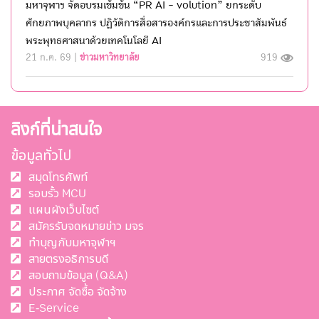
มหาจุฬาฯ จัดอบรมเข้มข้น “PR AI - volution” ยกระดับ
ศักยภาพบุคลากร ปฏิวัติการสื่อสารองค์กรและการประชาสัมพันธ์
พระพุทธศาสนาด้วยเทคโนโลยี AI
21 ก.ค. 69 |
ข่าวมหาวิทยาลัย
919
ลิงก์ที่น่าสนใจ
ข้อมูลทั่วไป
สมุดโทรศัพท์
รอบรั้ว MCU
แผนผังเว็บไซต์
สมัครรับจดหมายข่าว มจร
ทำบุญกับมหาจุฬาฯ
สายตรงอธิการบดี
สอบถามข้อมูล (Q&A)
ประกาศ จัดซื้อ จัดจ้าง
E-Service