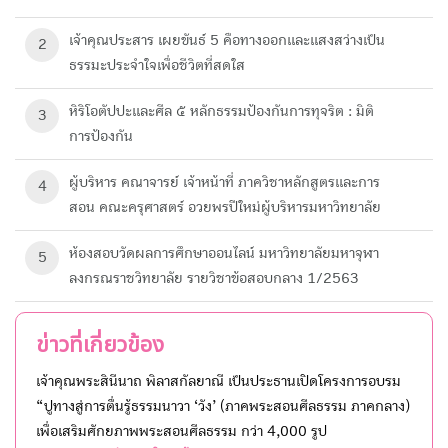
เจ้าคุณประสาร เผยขันธ์ 5 คือทางออกและแสงสว่างเป็น
2
ธรรมะประจำใจเพื่อชีวิตที่สดใส
หิริโอตัปปะและศีล ๕ หลักธรรมป้องกันการทุจริต : มิติ
3
การป้องกัน
ผู้บริหาร คณาจารย์ เจ้าหน้าที่ ภาควิชาหลักสูตรและการ
4
สอน คณะครุศาสตร์ อวยพรปีใหม่ผู้บริหารมหาวิทยาลัย
ห้องสอบวัดผลการศึกษา​ออนไลน์ มหาวิทยาลัย​มหา​จุฬา
5
ลงกรณ​ราช​วิทยาลัย​ รายวิชาข้อสอบกลาง 1/2563
ข่าวที่เกี่ยวข้อง
เจ้าคุณพระสินีนาถ พิลาสกัลยาณี เป็นประธานเปิดโครงการอบรม
“ปูทางสู่การตื่นรู้ธรรมนาวา ‘วัง’ (ภาคพระสอนศีลธรรม ภาคกลาง)
เพื่อเสริมศักยภาพพระสอนศีลธรรม กว่า 4,000 รูป