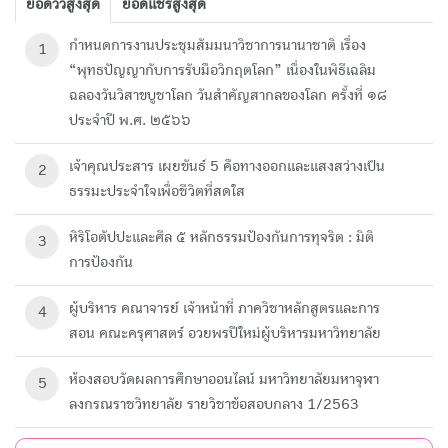
ยอดวิวสูงสุด
ยอดแชร์สูงสุด
กำหนดการงานประชุมสัมมนาวิชาการนานาชาติ เรื่อง
1
“พุทธปัญญากับการรับมือวิกฤตโลก” เนื่องในพิธีเฉลิม
ฉลองวันวิสาขบูชาโลก วันสำคัญสากลของโลก ครั้งที่ ๑๘
ประจำปี พ.ศ. ๒๕๖๖
เจ้าคุณประสาร เผยขันธ์ 5 คือทางออกและแสงสว่างเป็น
2
ธรรมะประจำใจเพื่อชีวิตที่สดใส
หิริโอตัปปะและศีล ๕ หลักธรรมป้องกันการทุจริต : มิติ
3
การป้องกัน
ผู้บริหาร คณาจารย์ เจ้าหน้าที่ ภาควิชาหลักสูตรและการ
4
สอน คณะครุศาสตร์ อวยพรปีใหม่ผู้บริหารมหาวิทยาลัย
ห้องสอบวัดผลการศึกษา​ออนไลน์ มหาวิทยาลัย​มหา​จุฬา
5
ลงกรณ​ราช​วิทยาลัย​ รายวิชาข้อสอบกลาง 1/2563