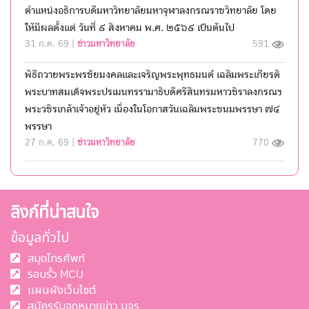
ตำแหน่งอธิการบดีมหาวิทยาลัยมหาจุฬาลงกรณราชวิทยาลัย โดย
ให้มีผลตั้งแต่ วันที่ ๙ สิงหาคม พ.ศ. ๒๕๖๙ เป็นต้นไป
31 ก.ค. 69 |
ข่าวมหาวิทยาลัย
591
พิธีถวายพระพรชัยมงคลและเจริญพระพุทธมนต์ เฉลิมพระเกียรติ
พระบาทสมเด็จพระปรเมนทรรามาธิบดีศรีสินทรมหาวชิราลงกรณฯ
พระวชิรเกล้าเจ้าอยู่หัว เนื่องในโอกาสวันเฉลิมพระชนมพรรษา ๗๔
พรรษา
27 ก.ค. 69 |
ข่าวมหาวิทยาลัย
770
ลิงก์ที่น่าสนใจ
ข้อมูลทั่วไป
สมุดโทรศัพท์
รอบรั้ว MCU
แผนผังเว็บไซต์
สมัครรับจดหมายข่าว มจร