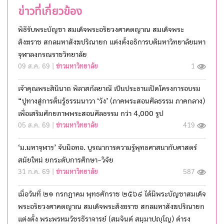
ข่าวที่เกี่ยวข้อง
พิธีรับพระบัญชา สมเด็จพระอริยวงศาคตญาณ สมเด็จพระ
สังฆราช สกลมหาสังฆปริณายก แต่งตั้งอธิการบดีมหาวิทยาลัยมหา
จุฬาลงกรณราชวิทยาลัย
09 ส.ค. 69 |
ข่าวมหาวิทยาลัย
1
เจ้าคุณพระสินีนาถ พิลาสกัลยาณี เป็นประธานเปิดโครงการอบรม
“ปูทางสู่การตื่นรู้ธรรมนาวา ‘วัง’ (ภาคพระสอนศีลธรรม ภาคกลาง)
เพื่อเสริมศักยภาพพระสอนศีลธรรม กว่า 4,000 รูป
05 ส.ค. 69 |
ข่าวมหาวิทยาลัย
419
‘ม.มหาจุฬาฯ’ จับมือทอ. บูรณาการความรู้พุทธศาสนากับศาสตร์
สมัยใหม่ ยกระดับการศึกษา-วิจัย
31 ก.ค. 69 |
ข่าวมหาวิทยาลัย
587
เมื่อวันที่ ๒๑ กรกฎาคม พุทธศักราช ๒๕๖๙ ได้มีพระบัญชาสมเด็จ
พระอริยวงศาคตญาณ สมเด็จพระสังฆราช สกลมหาสังฆปริณายก
แต่งตั้ง พระพรหมวัชรธีราจารย์ (สมจินต์ สมฺมาปญฺโญ) ดำรง