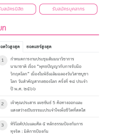
รับสมัครนิสิต
รับสมัครบุคลากร
un
อดวิวสูงสุด
ยอดแชร์สูงสุด
กำหนดการงานประชุมสัมมนาวิชาการ
1
นานาชาติ เรื่อง “พุทธปัญญากับการรับมือ
วิกฤตโลก” เนื่องในพิธีเฉลิมฉลองวันวิสาขบูชา
โลก วันสำคัญสากลของโลก ครั้งที่ ๑๘ ประจำ
ปี พ.ศ. ๒๕๖๖
เจ้าคุณประสาร เผยขันธ์ 5 คือทางออกและ
2
แสงสว่างเป็นธรรมะประจำใจเพื่อชีวิตที่สดใส
หิริโอตัปปะและศีล ๕ หลักธรรมป้องกันการ
3
ทุจริต : มิติการป้องกัน