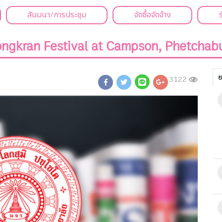
สัมมนา/การประชุม
จัดซื้อจัดจ้าง
ngkran Festival at Campson, Phetchab
ย
3122