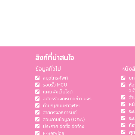
ลิงก์ที่น่าสนใจ
ข้อมูลทั่วไป
หนัง
สมุดโทรศัพท์
บท
รอบรั้ว MCU
ห้
อิเ
แผนผังเว็บไซต์
สำ
สมัครรับจดหมายข่าว มจร
หน
ทำบุญกับมหาจุฬาฯ
ระ
สายตรงอธิการบดี
ระ
สอบถามข้อมูล (Q&A)
ห้อ
ประกาศ จัดซื้อ จัดจ้าง
พุ
E-Service