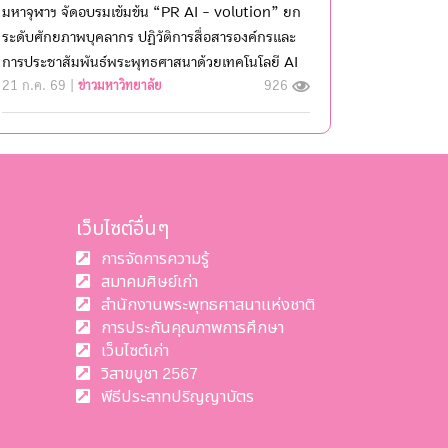
มหาจุฬาฯ จัดอบรมเข้มข้น “PR AI - volution” ยก
ระดับศักยภาพบุคลากร ปฏิวัติการสื่อสารองค์กรและ
การประชาสัมพันธ์พระพุทธศาสนาด้วยเทคโนโลยี AI
21 ก.ค. 69 |
ข่าวมหาวิทยาลัย
926
เว็บไซต์อื่นๆ
การจัดการความรู้
สมาคมศิษย์เก่า
สำนักงานพระพุทธศาสนาแห่งชาติ
การประกันคุณภาพการศึกษา
เว็บไซต์เก่า
วิสาขบูชา 2567
พีธีประสาทปริญญาบัตร