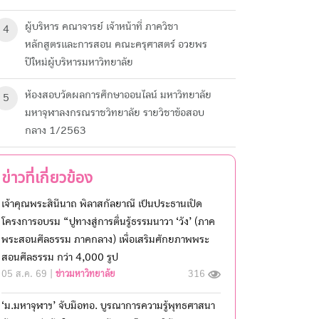
ผู้บริหาร คณาจารย์ เจ้าหน้าที่ ภาควิชา
4
หลักสูตรและการสอน คณะครุศาสตร์ อวยพร
ปีใหม่ผู้บริหารมหาวิทยาลัย
ห้องสอบวัดผลการศึกษา​ออนไลน์ มหาวิทยาลัย​
5
มหา​จุฬาลงกรณ​ราช​วิทยาลัย​ รายวิชาข้อสอบ
กลาง 1/2563
ข่าวที่เกี่ยวข้อง
เจ้าคุณพระสินีนาถ พิลาสกัลยาณี เป็นประธานเปิด
โครงการอบรม “ปูทางสู่การตื่นรู้ธรรมนาวา ‘วัง’ (ภาค
พระสอนศีลธรรม ภาคกลาง) เพื่อเสริมศักยภาพพระ
สอนศีลธรรม กว่า 4,000 รูป
05 ส.ค. 69 |
ข่าวมหาวิทยาลัย
316
‘ม.มหาจุฬาฯ’ จับมือทอ. บูรณาการความรู้พุทธศาสนา