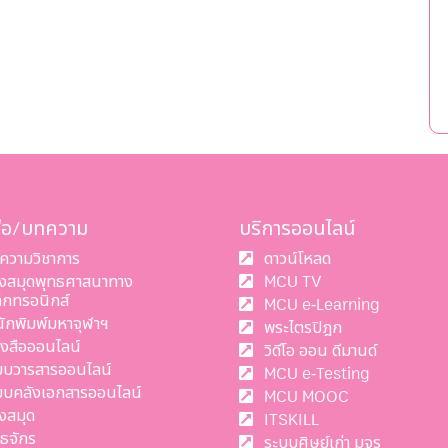
สือ/บทความ
บริการออนไลน์
ความวิชาการ
ดาวน์โหลด
องสมุดพุทธศาสนาทาง
MCU TV
ล็กทรอนิกส์
MCU e-Learning
นักพิมพ์มหาจุฬาฯ
พระไตรปิฎก
ังสือออนไลน์
วิดีโอ ออน ดีมานด์
บบวารสารออนไลน์
MCU e-Testing
บบคลังเอกสารออนไลน์
MCU MOOC
งสมุด
ITSKILL
ทธจักร
ระบบศิษย์เก่า มจร