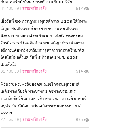
กับศาสตร์สมัยใหม่ ยกระดับการศึกษา-วิจัย
31 ก.ค. 69 |
ข่าวมหาวิทยาลัย
512
เมื่อวันที่ ๒๑ กรกฎาคม พุทธศักราช ๒๕๖๙ ได้มีพระ
บัญชาสมเด็จพระอริยวงศาคตญาณ สมเด็จพระ
สังฆราช สกลมหาสังฆปริณายก แต่งตั้ง พระพรหม
วัชรธีราจารย์ (สมจินต์ สมฺมาปญฺโญ) ดำรงตำแหน่ง
อธิการบดีมหาวิทยาลัยมหาจุฬาลงกรณราชวิทยาลัย
โดยให้มีผลตั้งแต่ วันที่ ๙ สิงหาคม พ.ศ. ๒๕๖๙
เป็นต้นไป
31 ก.ค. 69 |
ข่าวมหาวิทยาลัย
514
พิธีถวายพระพรชัยมงคลและเจริญพระพุทธมนต์
เฉลิมพระเกียรติ พระบาทสมเด็จพระปรเมนทร
รามาธิบดีศรีสินทรมหาวชิราลงกรณฯ พระวชิรเกล้าเจ้า
อยู่หัว เนื่องในโอกาสวันเฉลิมพระชนมพรรษา ๗๔
พรรษา
27 ก.ค. 69 |
ข่าวมหาวิทยาลัย
695