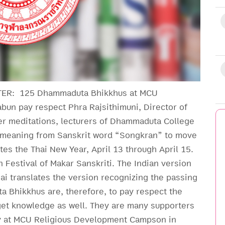
TER:
125 Dhammaduta Bhikkhus at MCU
bun pay respect Phra Rajsithimuni, Director of
er meditations, lecturers of Dhammaduta College
s meaning from Sanskrit word “Songkran” to move
ates the Thai New Year, April 13 through April 15.
n Festival of Makar Sanskriti. The Indian version
ai translates the version recognizing the passing
a Bhikkhus are, therefore, to pay respect the
get knowledge as well. They are many supporters
y at MCU Religious Development Campson in