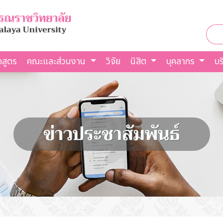
กสูตร
คณะและส่วนงาน
วิจัย
นิสิต
บุคลากร
บร
ข่าวประชาสัมพันธ์