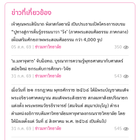
ข่าวที่เกี่ยวข้อง
เจ้าคุณพระสินีนาถ พิลาสกัลยาณี เป็นประธานเปิดโครงการอบรม
“ปูทางสู่การตื่นรู้ธรรมนาวา ‘วัง’ (ภาคพระสอนศีลธรรม ภาคกลาง)
เพื่อเสริมศักยภาพพระสอนศีลธรรม กว่า 4,000 รูป
05 ส.ค. 69 |
ข่าวมหาวิทยาลัย
350
‘ม.มหาจุฬาฯ’ จับมือทอ. บูรณาการความรู้พุทธศาสนากับศาสตร์
สมัยใหม่ ยกระดับการศึกษา-วิจัย
31 ก.ค. 69 |
ข่าวมหาวิทยาลัย
543
เมื่อวันที่ ๒๑ กรกฎาคม พุทธศักราช ๒๕๖๙ ได้มีพระบัญชาสมเด็จ
พระอริยวงศาคตญาณ สมเด็จพระสังฆราช สกลมหาสังฆปริณายก
แต่งตั้ง พระพรหมวัชรธีราจารย์ (สมจินต์ สมฺมาปญฺโญ) ดำรง
ตำแหน่งอธิการบดีมหาวิทยาลัยมหาจุฬาลงกรณราชวิทยาลัย โดย
ให้มีผลตั้งแต่ วันที่ ๙ สิงหาคม พ.ศ. ๒๕๖๙ เป็นต้นไป
31 ก.ค. 69 |
ข่าวมหาวิทยาลัย
545