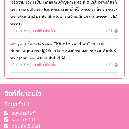
พิธีถวายพระพรชัยมงคลและเจริญพระพุทธมนต์ เฉลิมพระเกียรติ
พระบาทสมเด็จพระปรเมนทรรามาธิบดีศรีสินทรมหาวชิราลงกรณฯ
พระวชิรเกล้าเจ้าอยู่หัว เนื่องในโอกาสวันเฉลิมพระชนมพรรษา ๗๔
พรรษา
27 ก.ค. 69 |
ข่าวมหาวิทยาลัย
724
มหาจุฬาฯ จัดอบรมเข้มข้น “PR AI - volution” ยกระดับ
ศักยภาพบุคลากร ปฏิวัติการสื่อสารองค์กรและการประชาสัมพันธ์
พระพุทธศาสนาด้วยเทคโนโลยี AI
21 ก.ค. 69 |
ข่าวมหาวิทยาลัย
931
ลิงก์ที่น่าสนใจ
ข้อมูลทั่วไป
สมุดโทรศัพท์
รอบรั้ว MCU
แผนผังเว็บไซต์