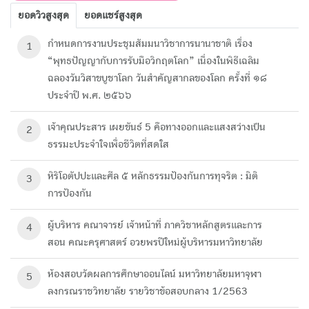
ยอดวิวสูงสุด
ยอดแชร์สูงสุด
กำหนดการงานประชุมสัมมนาวิชาการนานาชาติ เรื่อง
1
“พุทธปัญญากับการรับมือวิกฤตโลก” เนื่องในพิธีเฉลิม
ฉลองวันวิสาขบูชาโลก วันสำคัญสากลของโลก ครั้งที่ ๑๘
ประจำปี พ.ศ. ๒๕๖๖
เจ้าคุณประสาร เผยขันธ์ 5 คือทางออกและแสงสว่างเป็น
2
ธรรมะประจำใจเพื่อชีวิตที่สดใส
หิริโอตัปปะและศีล ๕ หลักธรรมป้องกันการทุจริต : มิติ
3
การป้องกัน
ผู้บริหาร คณาจารย์ เจ้าหน้าที่ ภาควิชาหลักสูตรและการ
4
สอน คณะครุศาสตร์ อวยพรปีใหม่ผู้บริหารมหาวิทยาลัย
ห้องสอบวัดผลการศึกษา​ออนไลน์ มหาวิทยาลัย​มหา​จุฬา
5
ลงกรณ​ราช​วิทยาลัย​ รายวิชาข้อสอบกลาง 1/2563