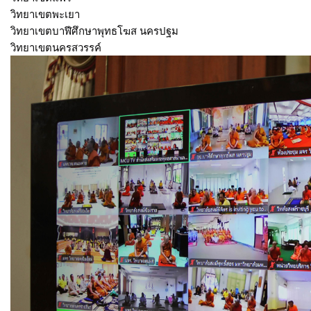
วิทยาเขตพะเยา
วิทยาเขตบาฬีศึกษาพุทธโฆส นครปฐม
วิทยาเขตนครสวรรค์