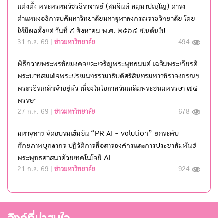
แต่งตั้ง พระพรหมวัชรธีราจารย์ (สมจินต์ สมฺมาปญฺโญ) ดำรง
ตำแหน่งอธิการบดีมหาวิทยาลัยมหาจุฬาลงกรณราชวิทยาลัย โดย
ให้มีผลตั้งแต่ วันที่ ๙ สิงหาคม พ.ศ. ๒๕๖๙ เป็นต้นไป
31 ก.ค. 69 |
ข่าวมหาวิทยาลัย
494
พิธีถวายพระพรชัยมงคลและเจริญพระพุทธมนต์ เฉลิมพระเกียรติ
พระบาทสมเด็จพระปรเมนทรรามาธิบดีศรีสินทรมหาวชิราลงกรณฯ
พระวชิรเกล้าเจ้าอยู่หัว เนื่องในโอกาสวันเฉลิมพระชนมพรรษา ๗๔
พรรษา
27 ก.ค. 69 |
ข่าวมหาวิทยาลัย
678
มหาจุฬาฯ จัดอบรมเข้มข้น “PR AI - volution” ยกระดับ
ศักยภาพบุคลากร ปฏิวัติการสื่อสารองค์กรและการประชาสัมพันธ์
พระพุทธศาสนาด้วยเทคโนโลยี AI
21 ก.ค. 69 |
ข่าวมหาวิทยาลัย
924