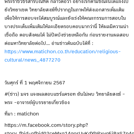
พระราชวัชรสารบัณฑิต กล่าวต่อว่า อย่างไรก็ตามขณะนี้ได้แจ้งไป
ยังวิทยาเขต วิทยาลัยสงฆ์ที่ปรากฏในภาพให้ส่งเอกสารเพิ่มเติม
เพื่อให้การสอบจะได้สมบูรณ์และยังเร่งให้คณะกรรมการสอบใน
บางประเด็นเพิ่มเติมให้ละเอียดรอบคอบมากว่านี้ ให้ผลมีความน่า
เชื่อถือ ตอบสังคมได้ ไม่ปิดบังช่วยเหลือกัน ก่อนรายงานผลสอบ
ต่อมหาวิทยาลัยต่อไป... อ่านข่าวต้นฉบับได้ที่ :
https://www.matichon.co.th/education/religious-
cultural/news_4877270
วันศุกร์ ที่ 1 พฤศจิกายน 2567
#(ข่าว) มจร แจงผลสอบแชร์แครอท ยันไม่พบ วิทยาลัยสงฆ์ -
พระ -อาจารย์ผู้บรรยายเกี่ยวข้อง
ที่มา : matichon
https://m.facebook.com/story.php?
story_fbid=pfbid02ceMxq14qorUvKdYhPxvqFiBaS7p