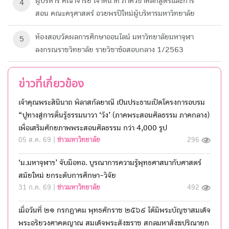
ผู้บริหาร คณาจารย์ เจ้าหน้าที่ ภาควิชาหลักสูตรและการ
4
สอน คณะครุศาสตร์ อวยพรปีใหม่ผู้บริหารมหาวิทยาลัย
ห้องสอบวัดผลการศึกษา​ออนไลน์ มหาวิทยาลัย​มหา​จุฬา
5
ลงกรณ​ราช​วิทยาลัย​ รายวิชาข้อสอบกลาง 1/2563
ข่าวที่เกี่ยวข้อง
เจ้าคุณพระสินีนาถ พิลาสกัลยาณี เป็นประธานเปิดโครงการอบรม
“ปูทางสู่การตื่นรู้ธรรมนาวา ‘วัง’ (ภาคพระสอนศีลธรรม ภาคกลาง)
เพื่อเสริมศักยภาพพระสอนศีลธรรม กว่า 4,000 รูป
05 ส.ค. 69 |
ข่าวมหาวิทยาลัย
296
‘ม.มหาจุฬาฯ’ จับมือทอ. บูรณาการความรู้พุทธศาสนากับศาสตร์
สมัยใหม่ ยกระดับการศึกษา-วิจัย
31 ก.ค. 69 |
ข่าวมหาวิทยาลัย
492
เมื่อวันที่ ๒๑ กรกฎาคม พุทธศักราช ๒๕๖๙ ได้มีพระบัญชาสมเด็จ
พระอริยวงศาคตญาณ สมเด็จพระสังฆราช สกลมหาสังฆปริณายก