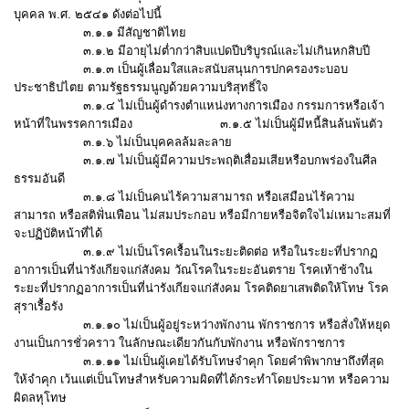
บุคคล พ.ศ. ๒๕๔๑ ดังต่อไปนี้
๓.๑.๑ มีสัญชาติไทย
๓.๑.๒ มีอายุไม่ต่ำกว่าสิบแปดปีบริบูรณ์และไม่เกินหกสิบปี
๓.๑.๓ เป็นผู้เลื่อมใสและสนับสนุนการปกครองระบอบ
ประชาธิปไตย ตามรัฐธรรมนูญด้วยความบริสุทธิ์ใจ
๓.๑.๔ ไม่เป็นผู้ดำรงตำแหน่งทางการเมือง กรรมการหรือเจ้า
หน้าที่ในพรรคการเมือง ๓.๑.๕ ไม่เป็นผู้มีหนี้สินล้นพ้นตัว
๓.๑.๖ ไม่เป็นบุคคลล้มละลาย
๓.๑.๗ ไม่เป็นผู้มีความประพฤติเสื่อมเสียหรือบกพร่องในศีล
ธรรมอันดี
๓.๑.๘ ไม่เป็นคนไร้ความสามารถ หรือเสมือนไร้ความ
สามารถ หรือสติฟั่นเฟือน ไม่สมประกอบ หรือมีกายหรือจิตใจไม่เหมาะสมที่
จะปฏิบัติหน้าที่ได้
๓.๑.๙ ไม่เป็นโรคเรื้อนในระยะติดต่อ หรือในระยะที่ปรากฏ
อาการเป็นที่น่ารังเกียจแก่สังคม วัณโรคในระยะอันตราย โรคเท้าช้างใน
ระยะที่ปรากฏอาการเป็นที่น่ารังเกียจแก่สังคม โรคติดยาเสพติดให้โทษ โรค
สุราเรื้อรัง
๓.๑.๑๐ ไม่เป็นผู้อยู่ระหว่างพักงาน พักราชการ หรือสั่งให้หยุด
งานเป็นการชั่วคราว ในลักษณะเดียวกันกับพักงาน หรือพักราชการ
๓.๑.๑๑ ไม่เป็นผู้เคยได้รับโทษจำคุก โดยคำพิพากษาถึงที่สุด
ให้จำคุก เว้นแต่เป็นโทษสำหรับความผิดที่ได้กระทำโดยประมาท หรือความ
ผิดลหุโทษ