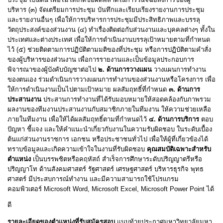
บริหาร
(
๓
)
จัดเตรียมการประชุม บันทึกและเรียบเรียงรายงานการประชุม
และรายงานอื่นๆ เพื่อให้การบริหารการประชุมมีประสิทธิภาพและบรรลุ
วัตถุประสงค์ของส่วนงาน
(
๔
)
ทำเรื่องติดต่อกับส่วนงานและบุคคลต่างๆ ทั้งใน
ประเทศและต่างประเทศ เพื่อให้การดำเนินงานบรรลุเป้าหมายตามที่กำหนด
ไว้
(
๕
)
ช่วยติดตามการปฏิบัติตามมติของที่ประชุม หรือการปฏิบัติตามคำสั่ง
ของผู้บริหารของส่วนงาน เพื่อการรายงานและเป็นข้อมูลประกอบการ
พิจารณาของผู้บังคับบัญชาต่อไป
๒
.
ด้านการวางแผน
วางแผนการทำงาน
ของตนเอง ร่วมดำเนินการวางแผนการทำงานของส่วนงานหรือโครงการ เพื่อ
ให้การดำเนินงานเป็นไปตามเป้าหมาย ผลสัมฤทธิ์ที่กำหนด
๓
.
ด้านการ
ประสานงาน
ประสานการทำงานที่ได้รับมอบหมายให้สอดคล้องกับภาพรวม
ผลงานของทีมงานประสานงานกับสมาชิกภายในทีมงาน ให้ความช่วยเหลือ
ภายในทีมงาน เพื่อให้ได้ผลสัมฤทธิ์ตามที่กำหนดไว้
๔
.
ด้านการบริการ
ตอบ
ปัญหา ชี้แจง และให้คำแนะนำเกี่ยวกับงานในความรับผิดชอบ ในระดับเบื้อง
ต้นแก่ส่วนงานราชการ เอกชน หรือประชาชนทั่วไป เพื่อให้ผู้ที่เกี่ยวข้องได้
ทราบข้อมูลและเกิดความเข้าใจในงานที่รับผิดชอบ
คุณสมบัติเฉพาะสำหรับ
ตำแหน่ง
เป็นบรรพชิตหรือคฤหัสถ์ สำเร็จการศึกษาระดับปริญญาตรีหรือ
ปริญญาโท ด้านสังคมศาสตร์ รัฐศาสตร์ เศรษฐศาสตร์ บริหารธุรกิจ พุทธ
ศาสตร์ มีประสบการณ์ทำงาน และมีความสามารถใช้โปรแกรม
คอมพิวเตอร์
Microsoft Word, Microsoft Excel, Microsoft Power Point
ได้
ดี
รายละเอียดของตำแหน่งที่รับสมัครสอบ
แนบท้ายประกาศมหาวิทยาลัยมหา