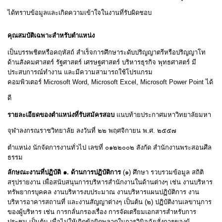
ได้ทราบข้อมูลและเกิดความเข้าใจในงานที่รับผิดชอบ
คุณสมบัติเฉพาะสำหรับตำแหน่ง
เป็นบรรพชิตหรือคฤหัสถ์ สำเร็จการศึกษาระดับปริญญาตรีหรือปริญญาโท
ด้านสังคมศาสตร์ รัฐศาสตร์ เศรษฐศาสตร์ บริหารธุรกิจ พุทธศาสตร์ มี
ประสบการณ์ทำงาน และมีความสามารถใช้โปรแกรม
คอมพิวเตอร์
Microsoft Word, Microsoft Excel, Microsoft Power Point
ได้
ดี
รายละเอียดของตำแหน่งที่รับสมัครสอบ
แนบท้ายประกาศมหาวิทยาลัยมหา
จุฬาลงกรณราชวิทยาลัย ลงวันที่ ๒๒ พฤศจิกายน พ
.
ศ
.
๒๕๕๗
ตำแหน่ง นักจัดการงานทั่วไป เลขที่ ๐๑๒๒๐๐๒ สังกัด สำนักงานพระสอนศีล
ธรรม
ลักษณะงานที่ปฏิบัติ ๑
.
ด้านการปฏิบัติการ
(
๑
)
ศึกษา รวบรวมข้อมูล สถิติ
สรุปรายงาน เพื่อสนับสนุนการบริหารสำนักงานในด้านต่างๆ เช่น งานบริหาร
ทรัพยากรบุคคล งานบริหารงบประมาณ งานบริหารแผนปฏิบัติการ งาน
บริหารอาคารสถานที่ และงานสัญญาต่างๆ เป็นต้น
(
๒
)
ปฏิบัติงานเลขานุการ
ของผู้บริหาร เช่น การกลั่นกรองเรื่อง การจัดเตรียมเอกสารสำหรับการ
ประชุม เป็นต้น เพื่อไม่ให้เกิดข้อผิดพลาดในการวินิจฉัยสั่งการของผู้