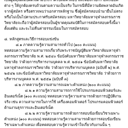
ต่าง ๆ ให้ถูกต้องครบถ้วนตามความเป็นจริง ในกรณีที่มีความผิดพลาดอันเกิด
จากผู้สมัคร หรือตรวจพบว่าเอกสารหลักฐาน ซึ่งผู้สมัครสอบนำมายื่นไม่ตรง
หรือไม่เป็นไปตามประกาศรับสมัครสอบ มหาวิทยาลัยมหาจุฬาลงกรณราช
วิทยาลัยจะถือว่าผู้สมัครสอบเป็นผู้ขาดคุณสมบัติในการสมัครสอบครั้งนี้มา
ตั้งแต่ต้น และจะไม่คืนค่าธรรมเนียมในการสมัครสอบ
๘. หลักสูตรและวิธีการสอบแข่งขัน
๘.๑ ภาคความรู้ความสามารถทั่วไป (๑๐๐ คะแนน)
ทดสอบความรู้ความสามารถเกี่ยวกับพระราชบัญญัติมหาวิทยาลัยมหาจุฬา
ลงกรณราชวิทยาลัย พ.ศ. ๒๕๔๐ ข้อบังคับมหาวิทยาลัยมหาจุฬาลงกรณราช
วิทยาลัย ว่าด้วยการบริหารงานบุคคล พ.ศ. ๒๕๔๑ ข้อบังคับมหาวิทยาลัย
มหาจุฬาลงกรณราชวิทยาลัย ว่าด้วยการบริหารงานบุคคล (ฉบับที่ ๒) พ.ศ.
๒๕๔๒ และข้อบังคับมหาวิทยาลัยมหาจุฬาลงกรณราชวิทยาลัย ว่าด้วยการ
บริหารงานบุคคล พ.ศ. ๒๕๕๑ (ฉบับที่ ๓)
๘.๒ ภาคความรู้ความสามารถเฉพาะตำแหน่ง (๒๐๐ คะแนน)
๘.๒.๑ ความรู้ความสามารถการใช้โปรแกรมคอมพิวเตอร์และ
อินเตอร์เน็ต (๑๐๐ คะแนน) ทดสอบความรู้ความสามารถด้วยการปฏิบัติงาน
จริง เช่น ความสามารถในการใช้ เครื่องคอมพิวเตอร์ โปรแกรมคอมพิวเตอร์
ด้านงานธุรการและอินเตอร์เน็ต
๘.๒.๒ ความรู้ความสามารถด้วยการสอบข้อเขียนวิชาเฉพาะ
ตำแหน่ง (๑๐๐ คะแนน) ทดสอบความรู้ความสามารถด้วยการสอบข้อเขียน
วิชาเฉพาะตำแหน่ง เพื่อทดสอบความรู้ความเข้าใจเกี่ยวกับงานนั้น ๆ