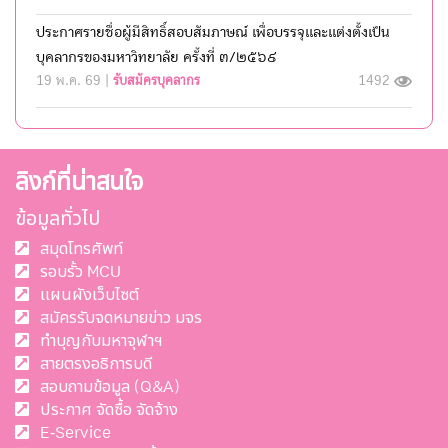
ประกาศรายชื่อผู้มีสิทธิ์สอบสัมภาษณ์ เพื่อบรรจุและแต่งตั้งเป็น
บุคลากรของมหาวิทยาลัย ครั้งที่ ๓/๒๕๖๙
19 พ.ค. 69 |
รับสมัครบุคลากร
1492
ลิงก์ที่น่าสนใจ
ข้อมูลทั่วไป
สมุดโทรศัพท์
รอบรั้ว MCU
แผนผังเว็บไซต์
สมัครรับจดหมายข่าว มจร
ทำบุญกับมหาจุฬาฯ
สายตรงอธิการบดี
สอบถามข้อมูล (Q&A)
ประกาศ จัดซื้อ จัดจ้าง
E-Service