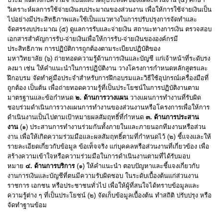
วิเคราะห์ผลการใช้จ่ายเงินงบประมาณของส่วนงาน เพื่อให้การใช้จ่ายเงินเป็น
ไปอย่างมีประสิทธิภาพและใช้เป็นแนวทางในการปรับปรุงการจัดทำและ
จัดสรรงบประมาณ
(
๕
)
ดูแลการรับและจ่ายเงิน สถานะทางการเงิน ตรวจสอบ
เอกสารสำคัญการรับ
-
จ่ายเงินเพื่อให้การรับ
-
จ่ายเงินขององค์กรมี
ประสิทธิภาพ การปฏิบัติการถูกต้องตามระเบียบปฏิบัติของ
มหาวิทยาลัย
(
๖
)
ถ่ายทอดความรู้ด้านการเงินและบัญชี แก่เจ้าหน้าที่ระดับรง
ลงมา เช่น ให้คำแนะนำในการปฏิบัติงาน วางโครงการกำหนดหลักสูตรและ
ฝึกอบรม จัดทำคู่มือประจำสำหรับการฝึกอบรมและวิธีใช้อุปกรณ์เครื่องมือที่
ถูกต้อง เป็นต้น เพื่อถ่ายทอดความรู้ที่เป็นประโยชน์ในการปฏิบัติงานตาม
มาตรฐานและข้อกำหนด
๒
.
ด้านการวางแผน
วางแผนการทำงานที่รับผิด
ชอบร่วมดำเนินการวางแผนการทำงานของส่วนงานหรือโครงการเพื่อให้การ
ดำเนินงานเป็นไปตามเป้าหมายผลสัมฤทธิ์ที่กำหนด
๓
.
ด้านการประสาน
งาน
(
๑
)
ประสานการทำงานร่วมกันทั้งภายในและภายนอกทีมงานหรือส่วน
งาน เพื่อให้เกิดความร่วมมือและผลสัมฤทธิ์ตามที่กำหนดไว้
(
๒
)
ชี้แจงและให้
รายละเอียดเกี่ยวกับข้อมูล ข้อเท็จจริง แก่บุคคลหรือส่วนงานที่เกี่ยวข้อง เพื่อ
สร้างความเข้าใจหรือความร่วมมือในการดำเนินงานตามที่ได้รับมอบ
หมาย
๔
.
ด้านการบริการ
(
๑
)
ให้คำแนะนำ ตอบปัญหาและชี้แจงเกี่ยวกับ
งานการเงินและบัญชีที่ตนมีความรับผิดชอบ ในระดับเบื้องต้นแก่ส่วนงาน
ราชการ เอกชน หรือประชาชนทั่วไป เพื่อให้ผู้ที่สนใจได้ทราบข้อมูลและ
ความรู้ต่าง ๆ ที่เป็นประโยชน์
(
๒
)
จัดเก็บข้อมูลเบื้องต้น ทำสถิติ ปรับปรุง หรือ
จัดทำฐานข้อม