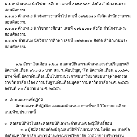
๑.๑.๙ ตำแหน่ง นักวิชาการศึกษา เลขที่ ๐๑๒๒๐๐๙
สังกัด สำนักงานพระ
สอนศีลธรรม
๑.๑.๑๐ ตำแหน่ง นักจัดการงานทั่วไป เลขที่ ๐๑๒๒๐๑๐
สังกัด สำนักงานพระ
สอนศีลธรรม
๑.๑.๑๑ ตำแหน่ง นักวิชาการศึกษา เลขที่ ๐๑๒๒๐๑๑
สังกัด สำนักงานพระ
สอนศีลธรรม
๑.๑.๑๒ ตำแหน่ง นักวิชาการศึกษา เลขที่ ๐๑๒๒๐๑๒
สังกัด สำนักงานพระ
สอนศีลธรรม
๑.๒ อัตราเงินเดือน ๑.๒.๑ คุณสมบัติเฉพาะตำแหน่งระดับปริญญาตรี
อัตราเงินเดือน ๑๖,๓๕๐ บาท และระดับปริญญาโท อัตราเงินเดือน ๒๐,๔๙๐
บาท ทั้งนี้ อัตราเงินเดือนเป็นไปตามประกาศมหาวิทยาลัยมหาจุฬาลงกรณ
ราชวิทยาลัย เรื่อง การปรับฐานเงินเดือนบุคลากรมหาวิทยาลัย พ.ศ. ๒๕๕๖
ลงวันที่ ๓๐ กันยายน พ.ศ. ๒๕๕๖
๒. ลักษณะงานที่ปฏิบัติ
ลักษณะงานที่ปฏิบัติของแต่ละตำแหน่ง ตามที่ระบุไว้ในรายละเอียด
แนบท้ายประกาศนี้
๓. คุณสมบัติทั่วไปและคุณสมบัติเฉพาะตำแหน่งของผู้มีสิทธิ์สอบ
๓.๑ ผู้สมัครสอบต้องมีคุณสมบัติทั่วไปตามความในข้อ ๑๑ แห่งข้อ
บังคับมหาวิทยาลัย มหาจุฬาลงกรณราชวิทยาลัย ว่าด้วยการบริหารงาน