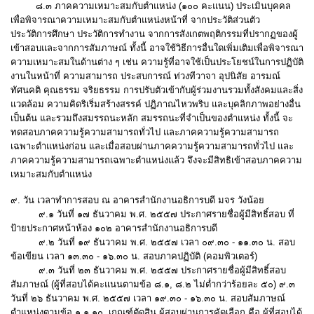
๘.๓ ภาคความเหมาะสมกับตำแหน่ง (๑๐๐ คะแนน) ประเมินบุคคล
เพื่อพิจารณาความเหมาะสมกับตำแหน่งหน้าที่ จากประวัติส่วนตัว
ประวัติการศึกษา ประวัติการทำงาน จากการสังเกตพฤติกรรมที่ปรากฏของผู้
เข้าสอบและจากการสัมภาษณ์ ทั้งนี้ อาจใช้วิธีการอื่นใดเพิ่มเติมเพื่อพิจารณา
ความเหมาะสมในด้านต่าง ๆ เช่น ความรู้ที่อาจใช้เป็นประโยชน์ในการปฏิบัติ
งานในหน้าที่ ความสามารถ ประสบการณ์ ท่วงทีวาจา อุปนิสัย อารมณ์
ทัศนคติ คุณธรรม จริยธรรม การปรับตัวเข้ากับผู้ร่วมงานรวมทั้งสังคมและสิ่ง
แวดล้อม ความคิดริเริ่มสร้างสรรค์ ปฏิภาณไหวพริบ และบุคลิกภาพอย่างอื่น
เป็นต้น และรวมถึงสมรรถนะหลัก สมรรถนะที่จำเป็นของตำแหน่ง ทั้งนี้ จะ
ทดสอบภาคความรู้ความสามารถทั่วไป และภาคความรู้ความสามารถ
เฉพาะตำแหน่งก่อน และเมื่อสอบผ่านภาคความรู้ความสามารถทั่วไป และ
ภาคความรู้ความสามารถเฉพาะตำแหน่งแล้ว จึงจะมีสิทธิเข้าสอบภาคความ
เหมาะสมกับตำแหน่ง
๙. วัน เวลาทำการสอบ ณ อาคารสำนักงานอธิการบดี มจร วังน้อย
๙.๑ วันที่ ๑๗ ธันวาคม พ.ศ. ๒๕๕๗ ประกาศรายชื่อผู้มีสิทธิ์สอบ ที่
ป้ายประกาศหน้าห้อง ๑๐๒ อาคารสำนักงานอธิการบดี
๙.๒ วันที่ ๑๙ ธันวาคม พ.ศ. ๒๕๕๗ เวลา ๐๙.๓๐ - ๑๑.๓๐ น. สอบ
ข้อเขียน เวลา ๑๓.๓๐ - ๑๖.๓๐ น. สอบภาคปฏิบัติ (คอมพิวเตอร์)
๙.๓ วันที่ ๒๓ ธันวาคม พ.ศ. ๒๕๕๗ ประกาศรายชื่อผู้มีสิทธิ์สอบ
สัมภาษณ์ (ผู้ที่สอบได้คะแนนตามข้อ ๘.๑, ๘.๒ ไม่ต่ำกว่าร้อยละ ๕๐) ๙.๓
วันที่ ๒๖ ธันวาคม พ.ศ. ๒๕๕๗ เวลา ๑๙.๓๐ - ๑๖.๓๐ น. สอบสัมภาษณ์
ตำแหน่งตามข้อ ๑.๑ ๑๐. เกณฑ์ตัดสิน ผู้สอบผ่านการคัดเลือก คือ ผู้ที่สอบได้