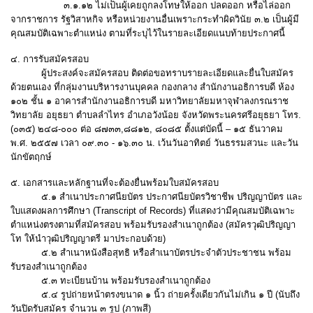
๓.๑.๑๒ ไม่เป็นผู้เคยถูกลงโทษให้ออก ปลดออก หรือไล่ออก
จากราชการ รัฐวิสาหกิจ หรือหน่วยงานอื่นเพราะกระทำผิดวินัย ๓.๒ เป็นผู้มี
คุณสมบัติเฉพาะตำแหน่ง ตามที่ระบุไว้ในรายละเอียดแนบท้ายประกาศนี้
๔. การรับสมัครสอบ
ผู้ประสงค์จะสมัครสอบ ติดต่อขอทราบรายละเอียดและยื่นใบสมัคร
ด้วยตนเอง ที่กลุ่มงานบริหารงานบุคคล กองกลาง สำนักงานอธิการบดี ห้อง
๑๐๒ ชั้น ๑ อาคารสำนักงานอธิการบดี มหาวิทยาลัยมหาจุฬาลงกรณราช
วิทยาลัย อยุธยา ตำบลลำไทร อำเภอวังน้อย จังหวัดพระนครศรีอยุธยา โทร.
(๐๓๕) ๒๔๘-๐๐๐ ต่อ ๘๗๓๓,๘๘๑๒, ๘๐๘๕ ตั้งแต่บัดนี้ – ๑๕ ธันวาคม
พ.ศ. ๒๕๕๗ เวลา ๐๙.๓๐ - ๑๖.๓๐ น. เว้นวันอาทิตย์ วันธรรมสวนะ และวัน
นักขัตฤกษ์
๕. เอกสารและหลักฐานที่จะต้องยื่นพร้อมใบสมัครสอบ
๕.๑ สำเนาประกาศนียบัตร ประกาศนียบัตรวิชาชีพ ปริญญาบัตร และ
ใบแสดงผลการศึกษา (Transcript of Records) ที่แสดงว่ามีคุณสมบัติเฉพาะ
ตำแหน่งตรงตามที่สมัครสอบ พร้อมรับรองสำเนาถูกต้อง (สมัครวุฒิปริญญา
โท ให้นำวุฒิปริญญาตรี มาประกอบด้วย)
๕.๒ สำเนาหนังสือสุทธิ หรือสำเนาบัตรประจำตัวประชาชน พร้อม
รับรองสำเนาถูกต้อง
๕.๓ ทะเบียนบ้าน พร้อมรับรองสำเนาถูกต้อง
๕.๔ รูปถ่ายหน้าตรงขนาด ๑ นิ้ว ถ่ายครั้งเดียวกันไม่เกิน ๑ ปี (นับถึง
วันปิดรับสมัคร จำนวน ๓ รูป (ภาพสี)