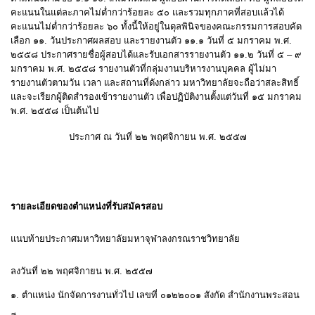
คะแนนในแต่ละภาคไม่ต่ำกว่าร้อยละ ๕๐ และรวมทุกภาคที่สอบแล้วได้
คะแนนไม่ต่ำกว่าร้อยละ ๖๐ ทั้งนี้ให้อยู่ในดุลพินิจของคณะกรรมการสอบคัด
เลือก ๑๑. วันประกาศผลสอบ และรายงานตัว ๑๑.๑ วันที่ ๕ มกราคม พ.ศ.
๒๕๕๘ ประกาศรายชื่อผู้สอบได้และรับเอกสารรายงานตัว ๑๑.๒ วันที่ ๕ – ๙
มกราคม พ.ศ. ๒๕๕๘ รายงานตัวที่กลุ่มงานบริหารงานบุคคล ผู้ไม่มา
รายงานตัวตามวัน เวลา และสถานที่ดังกล่าว มหาวิทยาลัยจะถือว่าสละสิทธิ์
และจะเรียกผู้ติดสำรองเข้ารายงานตัว เพื่อปฏิบัติงานตั้งแต่วันที่ ๑๕ มกราคม
พ.ศ. ๒๕๕๘ เป็นต้นไป
ประกาศ ณ วันที่ ๒๒ พฤศจิกายน พ.ศ. ๒๕๕๗
รายละเอียดของตำแหน่งที่รับสมัครสอบ
แนบท้ายประกาศมหาวิทยาลัยมหาจุฬาลงกรณราชวิทยาลัย
ลงวันที่ ๒๒ พฤศจิกายน พ
.
ศ
.
๒๕๕๗
๑
.
ตำแหน่ง นักจัดการงานทั่วไป เลขที่ ๐๑๒๒๐๐๑ สังกัด สำนักงานพระสอน