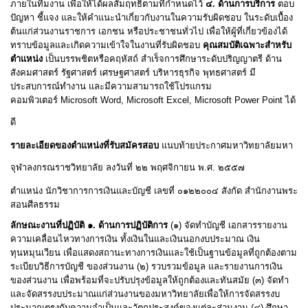
ภายในทีมงาน เพื่อให้ได้ผลสัมฤทธิ์ตามที่กำหนดไว้
๔
.
ด้านการบริการ
ตอบ
ปัญหา ชี้แจง และให้คำแนะนำเกี่ยวกับงานในความรับผิดชอบ ในระดับเบื้อง
ต้นแก่ส่วนงานราชการ เอกชน หรือประชาชนทั่วไป เพื่อให้ผู้ที่เกี่ยวข้องได้
ทราบข้อมูลและเกิดความเข้าใจในงานที่รับผิดชอบ
คุณสมบัติเฉพาะสำหรับ
ตำแหน่ง
เป็นบรรพชิตหรือคฤหัสถ์ สำเร็จการศึกษาระดับปริญญาตรี ด้าน
สังคมศาสตร์ รัฐศาสตร์ เศรษฐศาสตร์ บริหารธุรกิจ พุทธศาสตร์ มี
ประสบการณ์ทำงาน และมีความสามารถใช้โปรแกรม
คอมพิวเตอร์
Microsoft Word, Microsoft Excel, Microsoft Power Point
ได้
ดี
รายละเอียดของตำแหน่งที่รับสมัครสอบ
แนบท้ายประกาศมหาวิทยาลัยมหา
จุฬาลงกรณราชวิทยาลัย ลงวันที่ ๒๒ พฤศจิกายน พ
.
ศ
.
๒๕๕๗
ตำแหน่ง นักวิชาการการเงินและบัญชี เลขที่ ๐๑๒๒๐๐๔ สังกัด สำนักงานพระ
สอนศีลธรรม
ลักษณะงานที่ปฏิบัติ ๑
.
ด้านการปฏิบัติการ
(
๑
)
จัดทำบัญชี เอกสารรายงาน
ความเคลื่อนไหวทางการเงิน ทั้งเงินในและเงินนอกงบประมาณ เงิน
ทุนหมุนเวียน เพื่อแสดงสถานะทางการเงินและใช้เป็นฐานข้อมูลที่ถูกต้องตาม
ระเบียบวิธีการบัญชี ของส่วนงาน
(
๒
)
รวบรวมข้อมูล และรายงานการเงิน
ของส่วนงาน เพื่อพร้อมที่จะปรับปรุงข้อมูลให้ถูกต้องและทันสมัย
(
๓
)
จัดทำ
และจัดสรรงบประมาณแก่ส่วนงานของมหาวิทยาลัยเพื่อให้การจัดสรรงบ
ประมาณตรงกับความจำเป็นและวัตถุประสงค์ของแต่ละส่วนงาน
(
๔
)
ศึกษา