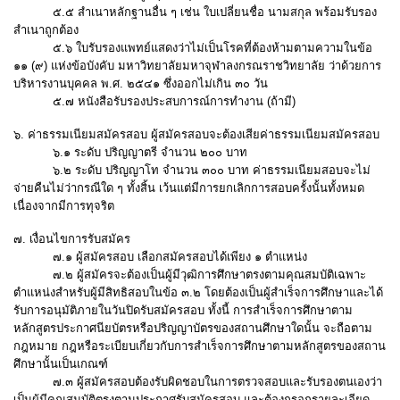
๕.๕ สำเนาหลักฐานอื่น ๆ เช่น ใบเปลี่ยนชื่อ นามสกุล พร้อมรับรอง
สำเนาถูกต้อง
๕.๖ ใบรับรองแพทย์แสดงว่าไม่เป็นโรคที่ต้องห้ามตามความในข้อ
๑๑ (๙) แห่งข้อบังคับ มหาวิทยาลัยมหาจุฬาลงกรณราชวิทยาลัย ว่าด้วยการ
บริหารงานบุคคล พ.ศ. ๒๕๔๑ ซึ่งออกไม่เกิน ๓๐ วัน
๕.๗ หนังสือรับรองประสบการณ์การทำงาน (ถ้ามี)
๖. ค่าธรรมเนียมสมัครสอบ ผู้สมัครสอบจะต้องเสียค่าธรรมเนียมสมัครสอบ
๖.๑ ระดับ ปริญญาตรี จำนวน ๒๐๐ บาท
๖.๒ ระดับ ปริญญาโท จำนวน ๓๐๐ บาท ค่าธรรมเนียมสอบจะไม่
จ่ายคืนไม่ว่ากรณีใด ๆ ทั้งสิ้น เว้นแต่มีการยกเลิกการสอบครั้งนั้นทั้งหมด
เนื่องจากมีการทุจริต
๗. เงื่อนไขการรับสมัคร
๗.๑ ผู้สมัครสอบ เลือกสมัครสอบได้เพียง ๑ ตำแหน่ง
๗.๒ ผู้สมัครจะต้องเป็นผู้มีวุฒิการศึกษาตรงตามคุณสมบัติเฉพาะ
ตำแหน่งสำหรับผู้มีสิทธิสอบในข้อ ๓.๒ โดยต้องเป็นผู้สำเร็จการศึกษาและได้
รับการอนุมัติภายในวันปิดรับสมัครสอบ ทั้งนี้ การสำเร็จการศึกษาตาม
หลักสูตรประกาศนียบัตรหรือปริญญาบัตรของสถานศึกษาใดนั้น จะถือตาม
กฎหมาย กฎหรือระเบียบเกี่ยวกับการสำเร็จการศึกษาตามหลักสูตรของสถาน
ศึกษานั้นเป็นเกณฑ์
๗.๓ ผู้สมัครสอบต้องรับผิดชอบในการตรวจสอบและรับรองตนเองว่า
เป็นผู้มีคุณสมบัติตรงตามประกาศรับสมัครสอบ และต้องกรอกรายละเอียด