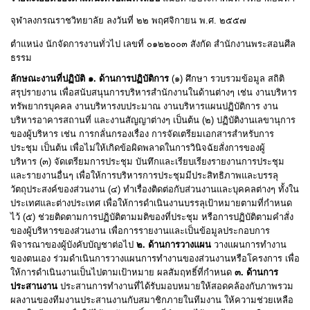
จุฬาลงกรณราชวิทยาลัย ลงวันที่ ๒๒ พฤศจิกายน พ
.
ศ
.
๒๕๕๗
ตำแหน่ง นักจัดการงานทั่วไป เลขที่ ๐๑๒๒๐๐๓ สังกัด สำนักงานพระสอนศีล
ธรรม
ลักษณะงานที่ปฏิบัติ ๑
.
ด้านการปฏิบัติการ
(
๑
)
ศึกษา รวบรวมข้อมูล สถิติ
สรุปรายงาน เพื่อสนับสนุนการบริหารสำนักงานในด้านต่างๆ เช่น งานบริหาร
ทรัพยากรบุคคล งานบริหารงบประมาณ งานบริหารแผนปฏิบัติการ งาน
บริหารอาคารสถานที่ และงานสัญญาต่างๆ เป็นต้น
(
๒
)
ปฏิบัติงานเลขานุการ
ของผู้บริหาร เช่น การกลั่นกรองเรื่อง การจัดเตรียมเอกสารสำหรับการ
ประชุม เป็นต้น เพื่อไม่ให้เกิดข้อผิดพลาดในการวินิจฉัยสั่งการของผู้
บริหาร
(
๓
)
จัดเตรียมการประชุม บันทึกและเรียบเรียงรายงานการประชุม
และรายงานอื่นๆ เพื่อให้การบริหารการประชุมมีประสิทธิภาพและบรรลุ
วัตถุประสงค์ของส่วนงาน
(
๔
)
ทำเรื่องติดต่อกับส่วนงานและบุคคลต่างๆ ทั้งใน
ประเทศและต่างประเทศ เพื่อให้การดำเนินงานบรรลุเป้าหมายตามที่กำหนด
ไว้
(
๕
)
ช่วยติดตามการปฏิบัติตามมติของที่ประชุม หรือการปฏิบัติตามคำสั่ง
ของผู้บริหารของส่วนงาน เพื่อการรายงานและเป็นข้อมูลประกอบการ
พิจารณาของผู้บังคับบัญชาต่อไป
๒
.
ด้านการวางแผน
วางแผนการทำงาน
ของตนเอง ร่วมดำเนินการวางแผนการทำงานของส่วนงานหรือโครงการ เพื่อ
ให้การดำเนินงานเป็นไปตามเป้าหมาย ผลสัมฤทธิ์ที่กำหนด
๓
.
ด้านการ
ประสานงาน
ประสานการทำงานที่ได้รับมอบหมายให้สอดคล้องกับภาพรวม
ผลงานของทีมงานประสานงานกับสมาชิกภายในทีมงาน ให้ความช่วยเหลือ