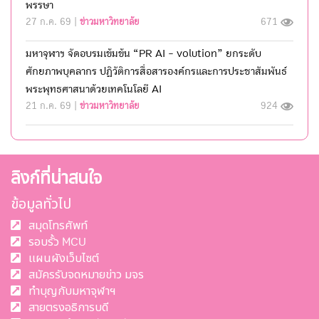
พรรษา
27 ก.ค. 69 |
ข่าวมหาวิทยาลัย
671
มหาจุฬาฯ จัดอบรมเข้มข้น “PR AI - volution” ยกระดับ
ศักยภาพบุคลากร ปฏิวัติการสื่อสารองค์กรและการประชาสัมพันธ์
พระพุทธศาสนาด้วยเทคโนโลยี AI
21 ก.ค. 69 |
ข่าวมหาวิทยาลัย
924
ลิงก์ที่น่าสนใจ
ข้อมูลทั่วไป
สมุดโทรศัพท์
รอบรั้ว MCU
แผนผังเว็บไซต์
สมัครรับจดหมายข่าว มจร
ทำบุญกับมหาจุฬาฯ
สายตรงอธิการบดี