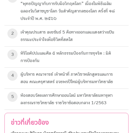
“พุทธปัญญากับการรับมือวิกฤตโลก” เนื่องในพิธีเฉลิม
ฉลองวันวิสาขบูชาโลก วันสำคัญสากลของโลก ครั้งที่ ๑๘
ประจำปี พ.ศ. ๒๕๖๖
เจ้าคุณประสาร เผยขันธ์ 5 คือทางออกและแสงสว่างเป็น
2
ธรรมะประจำใจเพื่อชีวิตที่สดใส
หิริโอตัปปะและศีล ๕ หลักธรรมป้องกันการทุจริต : มิติ
3
การป้องกัน
ผู้บริหาร คณาจารย์ เจ้าหน้าที่ ภาควิชาหลักสูตรและการ
4
สอน คณะครุศาสตร์ อวยพรปีใหม่ผู้บริหารมหาวิทยาลัย
ห้องสอบวัดผลการศึกษา​ออนไลน์ มหาวิทยาลัย​มหา​จุฬา
5
ลงกรณ​ราช​วิทยาลัย​ รายวิชาข้อสอบกลาง 1/2563
ข่าวที่เกี่ยวข้อง