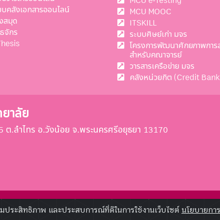
MCU e-Testing
บบคลังเอกสารออนไลน์
MCU MOOC
งสมุด
ITSKILL
ทธจักร
ระบบศิษย์เก่า มจร
Thesis
โครงการพัฒนาศักยภาพการ
สำหรับคณาจารย์
วารสารเครือข่าย มจร
คลังหน่วยกิต (Credit Bank
ทยาลัย
ี่ 55 ต.ลำไทร อ.วังน้อย จ.พระนครศรีอยุธยา 13170
© 2020 mcu.ac.th All rights reserved
อเพิ่มประสิทธิภาพ และประสบการณ์ที่ดีในการใช้งานเว็บไซต์
นโยบายการค