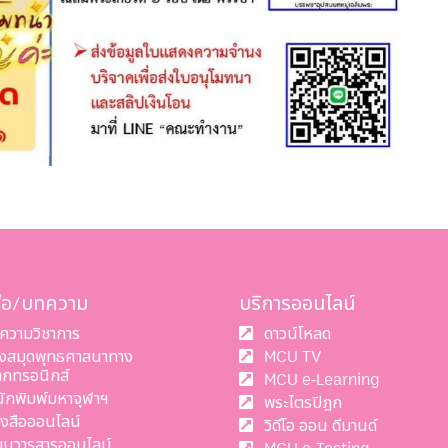
สือ/บทความ
บริการออนไลน์
ความวิชาการ
ดาวน์โหลด
องสมุดพุทธศาสนาทาง
MCU TV
ล็กทรอนิกส์
MCU e-Learning
นักพิมพ์มหาจุฬาฯ
พระไตรปิฎก
ังสือออนไลน์
วิดีโอ ออน ดีมานด์
บบวารสารออนไลน์