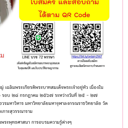
เฉลิมพระเกียรติพระบาทสมเด็จพระเจ้าอยู่หัว เนื่องใน
 รอบ ๒๘ กรกฎาคม ๒๕๖๗ ระหว่างวันที่ ๒๕ - ๒๗
วรมหาวิหาร มหาวิทยาลัยมหาจุฬาลงกรณราชวิทยาลัย วัด
ัดเกาะสุวรรณาราม
ียนพระพุทธศาสนา การอบรมความรู้ต่างๆ