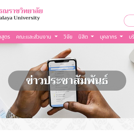
กสูตร
คณะและส่วนงาน
วิจัย
นิสิต
บุคลากร
บร
ข่าวประชาสัมพันธ์