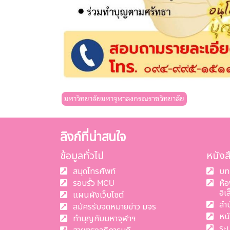
มหาวิทยาลัยมหาจุฬาลงกรณราชวิทยาลัย
ลิงก์ที่น่าสนใจ
ข้อมูลทั่วไป
หนัง
สมุดโทรศัพท์
บท
รอบรั้ว MCU
ห้
อิเ
แผนผังเว็บไซต์
สำ
สมัครรับจดหมายข่าว มจร
หน
ทำบุญกับมหาจุฬาฯ
ระ