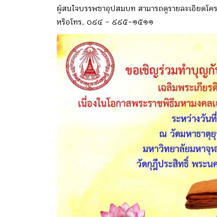
ผู้สนใจบรรพชาอุปสมบท สามารถดูรายละเอียดโ
หรือโทร. ๐๙๔ - ๙๙๕-๑๕๑๑