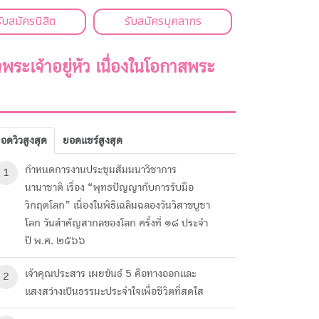
รับสมัครนิสิต
รับสมัครบุคลากร
ะเจ้าอยู่หัว เนื่องในโอกาสพระ
อดวิวสูงสุด
ยอดแชร์สูงสุด
กำหนดการงานประชุมสัมมนาวิชาการ
1
นานาชาติ เรื่อง “พุทธปัญญากับการรับมือ
วิกฤตโลก” เนื่องในพิธีเฉลิมฉลองวันวิสาขบูชา
โลก วันสำคัญสากลของโลก ครั้งที่ ๑๘ ประจำ
ปี พ.ศ. ๒๕๖๖
เจ้าคุณประสาร เผยขันธ์ 5 คือทางออกและ
2
แสงสว่างเป็นธรรมะประจำใจเพื่อชีวิตที่สดใส