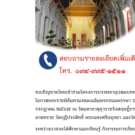
ขอเชิญชายไทยเข้าร่วมโครงการบรรพชาอุปสมบทหมู่ 
โอกาสพระราชพิธีมหามงคลเฉลิมพระชนมพรรษา ๖
กรกฎาคม ๒๕๖๗ ณ วัดมหาธาตุยุวราชรังสฤษฎิ์ราช
ลาดทราย วัดกุฎีประสิทธิ์ พระนครศรีอยุธยา และว
ระหว่างบวชจะได้ศึกษาและเรียนรู้ กิจกรรมการเร