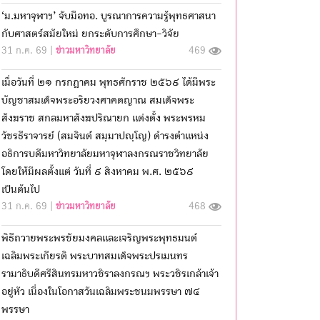
‘ม.มหาจุฬาฯ’ จับมือทอ. บูรณาการความรู้พุทธศาสนา
กับศาสตร์สมัยใหม่ ยกระดับการศึกษา-วิจัย
31 ก.ค. 69 |
ข่าวมหาวิทยาลัย
469
เมื่อวันที่ ๒๑ กรกฎาคม พุทธศักราช ๒๕๖๙ ได้มีพระ
บัญชาสมเด็จพระอริยวงศาคตญาณ สมเด็จพระ
สังฆราช สกลมหาสังฆปริณายก แต่งตั้ง พระพรหม
วัชรธีราจารย์ (สมจินต์ สมฺมาปญฺโญ) ดำรงตำแหน่ง
อธิการบดีมหาวิทยาลัยมหาจุฬาลงกรณราชวิทยาลัย
โดยให้มีผลตั้งแต่ วันที่ ๙ สิงหาคม พ.ศ. ๒๕๖๙
เป็นต้นไป
31 ก.ค. 69 |
ข่าวมหาวิทยาลัย
468
พิธีถวายพระพรชัยมงคลและเจริญพระพุทธมนต์
เฉลิมพระเกียรติ พระบาทสมเด็จพระปรเมนทร
รามาธิบดีศรีสินทรมหาวชิราลงกรณฯ พระวชิรเกล้าเจ้า
อยู่หัว เนื่องในโอกาสวันเฉลิมพระชนมพรรษา ๗๔
พรรษา