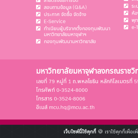
สายตรงอธิการบดี
ระ
สอบถามข้อมูล (Q&A)
ห้อ
ประกาศ จัดซื้อ จัดจ้าง
พุ
E-Service
e-
ทำเนียบผู้บริจาคตั้งกองทุนพัฒนา
มหาวิทยาลัยมหาจุฬาฯ
กองทุนพัฒนามหาวิทยาลัย
มหาวิทยาลัยมหาจุฬาลงกรณราชวิ
เลขที่ 79 หมู่ที่ 1 ถ.พหลโยธิน หลักกิโลเมตรท
โทรศัพท์ 0-3524-8000
โทรสาร 0-3524-8006
อีเมล์ mcu.hq@mcu.ac.th
เว็บไซต์นี้ใช้คุกกี้
🍪 เราใช้คุกกี้เพื่