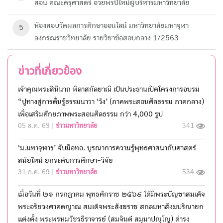
สอน คณะครุศาสตร์ อวยพรปีใหม่ผู้บริหารมหาวิทยาลัย
ห้องสอบวัดผลการศึกษา​ออนไลน์ มหาวิทยาลัย​มหา​จุฬา
5
ลงกรณ​ราช​วิทยาลัย​ รายวิชาข้อสอบกลาง 1/2563
ข่าวที่เกี่ยวข้อง
เจ้าคุณพระสินีนาถ พิลาสกัลยาณี เป็นประธานเปิดโครงการอบรม
“ปูทางสู่การตื่นรู้ธรรมนาวา ‘วัง’ (ภาคพระสอนศีลธรรม ภาคกลาง)
เพื่อเสริมศักยภาพพระสอนศีลธรรม กว่า 4,000 รูป
05 ส.ค. 69 |
ข่าวมหาวิทยาลัย
341
‘ม.มหาจุฬาฯ’ จับมือทอ. บูรณาการความรู้พุทธศาสนากับศาสตร์
สมัยใหม่ ยกระดับการศึกษา-วิจัย
31 ก.ค. 69 |
ข่าวมหาวิทยาลัย
534
เมื่อวันที่ ๒๑ กรกฎาคม พุทธศักราช ๒๕๖๙ ได้มีพระบัญชาสมเด็จ
พระอริยวงศาคตญาณ สมเด็จพระสังฆราช สกลมหาสังฆปริณายก
แต่งตั้ง พระพรหมวัชรธีราจารย์ (สมจินต์ สมฺมาปญฺโญ) ดำรง