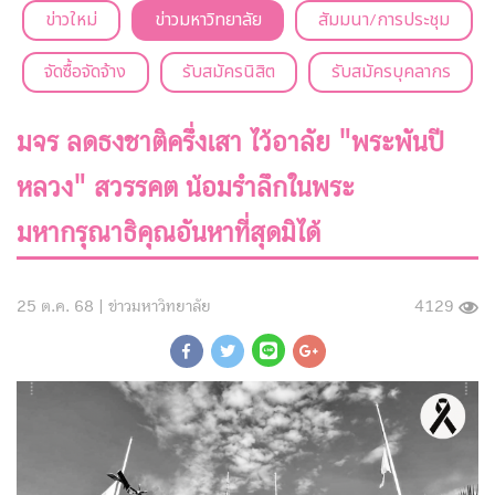
ข่าวใหม่
ข่าวมหาวิทยาลัย
สัมมนา/การประชุม
จัดซื้อจัดจ้าง
รับสมัครนิสิต
รับสมัครบุคลากร
มจร ลดธงชาติครึ่งเสา ไว้อาลัย "พระพันปี
หลวง" สวรรคต น้อมรำลึกในพระ
มหากรุณาธิคุณอันหาที่สุดมิได้
25 ต.ค. 68 |
ข่าวมหาวิทยาลัย
4129