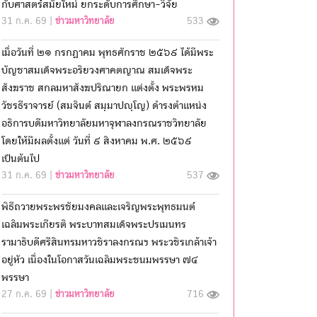
กับศาสตร์สมัยใหม่ ยกระดับการศึกษา-วิจัย
31 ก.ค. 69 |
ข่าวมหาวิทยาลัย
533
เมื่อวันที่ ๒๑ กรกฎาคม พุทธศักราช ๒๕๖๙ ได้มีพระ
บัญชาสมเด็จพระอริยวงศาคตญาณ สมเด็จพระ
สังฆราช สกลมหาสังฆปริณายก แต่งตั้ง พระพรหม
วัชรธีราจารย์ (สมจินต์ สมฺมาปญฺโญ) ดำรงตำแหน่ง
อธิการบดีมหาวิทยาลัยมหาจุฬาลงกรณราชวิทยาลัย
โดยให้มีผลตั้งแต่ วันที่ ๙ สิงหาคม พ.ศ. ๒๕๖๙
เป็นต้นไป
31 ก.ค. 69 |
ข่าวมหาวิทยาลัย
537
พิธีถวายพระพรชัยมงคลและเจริญพระพุทธมนต์
เฉลิมพระเกียรติ พระบาทสมเด็จพระปรเมนทร
รามาธิบดีศรีสินทรมหาวชิราลงกรณฯ พระวชิรเกล้าเจ้า
อยู่หัว เนื่องในโอกาสวันเฉลิมพระชนมพรรษา ๗๔
พรรษา
27 ก.ค. 69 |
ข่าวมหาวิทยาลัย
716