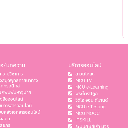
สือ/บทความ
บริการออนไลน์
ความวิชาการ
ดาวน์โหลด
องสมุดพุทธศาสนาทาง
MCU TV
ล็กทรอนิกส์
MCU e-Learning
นักพิมพ์มหาจุฬาฯ
พระไตรปิฎก
ังสือออนไลน์
วิดีโอ ออน ดีมานด์
บบวารสารออนไลน์
MCU e-Testing
บบคลังเอกสารออนไลน์
MCU MOOC
งสมุด
ITSKILL
ทธจักร
ระบบศิษย์เก่า มจร