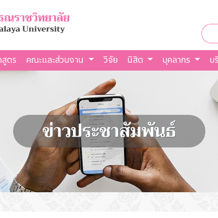
กสูตร
คณะและส่วนงาน
วิจัย
นิสิต
บุคลากร
บร
ข่าวประชาสัมพันธ์