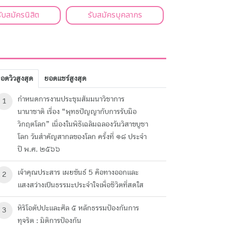
รับสมัครนิสิต
รับสมัครบุคลากร
อดวิวสูงสุด
ยอดแชร์สูงสุด
กำหนดการงานประชุมสัมมนาวิชาการ
1
นานาชาติ เรื่อง “พุทธปัญญากับการรับมือ
วิกฤตโลก” เนื่องในพิธีเฉลิมฉลองวันวิสาขบูชา
โลก วันสำคัญสากลของโลก ครั้งที่ ๑๘ ประจำ
ปี พ.ศ. ๒๕๖๖
เจ้าคุณประสาร เผยขันธ์ 5 คือทางออกและ
2
แสงสว่างเป็นธรรมะประจำใจเพื่อชีวิตที่สดใส
หิริโอตัปปะและศีล ๕ หลักธรรมป้องกันการ
3
ทุจริต : มิติการป้องกัน