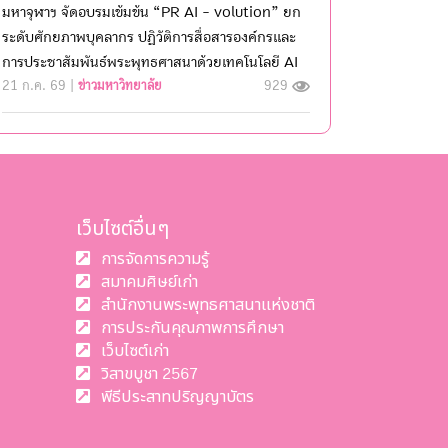
มหาจุฬาฯ จัดอบรมเข้มข้น “PR AI - volution” ยก
ระดับศักยภาพบุคลากร ปฏิวัติการสื่อสารองค์กรและ
การประชาสัมพันธ์พระพุทธศาสนาด้วยเทคโนโลยี AI
21 ก.ค. 69 |
ข่าวมหาวิทยาลัย
929
เว็บไซต์อื่นๆ
การจัดการความรู้
สมาคมศิษย์เก่า
สำนักงานพระพุทธศาสนาแห่งชาติ
การประกันคุณภาพการศึกษา
เว็บไซต์เก่า
วิสาขบูชา 2567
พีธีประสาทปริญญาบัตร