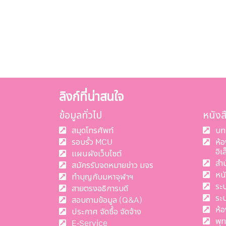
ลิงก์ที่น่าสนใจ
ข้อมูลทั่วไป
หนัง
สมุดโทรศัพท์
บท
รอบรั้ว MCU
ห้
อิเ
แผนผังเว็บไซต์
สำ
สมัครรับจดหมายข่าว มจร
หน
ทำบุญกับมหาจุฬาฯ
ระ
สายตรงอธิการบดี
ระ
สอบถามข้อมูล (Q&A)
ห้อ
ประกาศ จัดซื้อ จัดจ้าง
พุ
E-Service