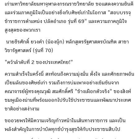
เก่ามหาวิทยาลัยมหาจุฬาลงกรณราชวิทยาลัย ขอแสดงความยินดี
และร่วมภาคภูมิใจเป็นอย่างยิ่งกับศิษย์เก่าในโอกาส "สอบบรรจุ
ข้าราชการตำแหน่ง ปลัดอำเภอ รุ่นที่ 69" และความภาคภูมิใจ
สูงสุดของพวกเรา
นายธีรศักดิ์ ยวงคำ (น้องนุ๊ก) หลักสูตรรัฐศาสตรบัณฑิต สาขา
วิชารัฐศาสตร์ (รุ่นที่ 70)
"คว้าลำดับที่ 2 ของประเทศไทย!"
ความสำเร็จในครั้งนี้ สะท้อนถึงความมุ่งมั่น ตั้งใจ และศักยภาพอัน
เปี่ยมล้นของศิษย์เก่า รวมถึงการบ่มเพาะอย่างเข้มข้นจาก
คณาจารย์ผู้ทรงคุณวุฒิ สมศักดิ์ศรี "ช้างเผือกตัวจริง" ของสิงห์
ชมพูเมืองน่านที่พร้อมออกไปรับใช้ประชาชนและพัฒนาประเทศ
ชาติอย่างสง่างาม
ขออวยพรให้มีความเจริญก้าวหน้าในเส้นทางราชการ และเป็น
พลังสำคัญในการบำบัดทุกข์บำรุงสุขให้กับประชาชนสืบไป