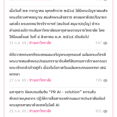
เมื่อวันที่ ๒๑ กรกฎาคม พุทธศักราช ๒๕๖๙ ได้มีพระบัญชาสมเด็จ
พระอริยวงศาคตญาณ สมเด็จพระสังฆราช สกลมหาสังฆปริณายก
แต่งตั้ง พระพรหมวัชรธีราจารย์ (สมจินต์ สมฺมาปญฺโญ) ดำรง
ตำแหน่งอธิการบดีมหาวิทยาลัยมหาจุฬาลงกรณราชวิทยาลัย โดย
ให้มีผลตั้งแต่ วันที่ ๙ สิงหาคม พ.ศ. ๒๕๖๙ เป็นต้นไป
31 ก.ค. 69 |
ข่าวมหาวิทยาลัย
547
พิธีถวายพระพรชัยมงคลและเจริญพระพุทธมนต์ เฉลิมพระเกียรติ
พระบาทสมเด็จพระปรเมนทรรามาธิบดีศรีสินทรมหาวชิราลงกรณฯ
พระวชิรเกล้าเจ้าอยู่หัว เนื่องในโอกาสวันเฉลิมพระชนมพรรษา ๗๔
พรรษา
27 ก.ค. 69 |
ข่าวมหาวิทยาลัย
726
มหาจุฬาฯ จัดอบรมเข้มข้น “PR AI - volution” ยกระดับ
ศักยภาพบุคลากร ปฏิวัติการสื่อสารองค์กรและการประชาสัมพันธ์
พระพุทธศาสนาด้วยเทคโนโลยี AI
21 ก.ค. 69 |
ข่าวมหาวิทยาลัย
931