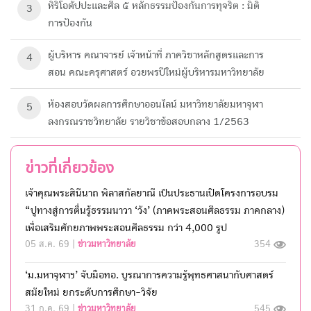
หิริโอตัปปะและศีล ๕ หลักธรรมป้องกันการทุจริต : มิติ
3
การป้องกัน
ผู้บริหาร คณาจารย์ เจ้าหน้าที่ ภาควิชาหลักสูตรและการ
4
สอน คณะครุศาสตร์ อวยพรปีใหม่ผู้บริหารมหาวิทยาลัย
ห้องสอบวัดผลการศึกษา​ออนไลน์ มหาวิทยาลัย​มหา​จุฬา
5
ลงกรณ​ราช​วิทยาลัย​ รายวิชาข้อสอบกลาง 1/2563
ข่าวที่เกี่ยวข้อง
เจ้าคุณพระสินีนาถ พิลาสกัลยาณี เป็นประธานเปิดโครงการอบรม
“ปูทางสู่การตื่นรู้ธรรมนาวา ‘วัง’ (ภาคพระสอนศีลธรรม ภาคกลาง)
เพื่อเสริมศักยภาพพระสอนศีลธรรม กว่า 4,000 รูป
05 ส.ค. 69 |
ข่าวมหาวิทยาลัย
354
‘ม.มหาจุฬาฯ’ จับมือทอ. บูรณาการความรู้พุทธศาสนากับศาสตร์
สมัยใหม่ ยกระดับการศึกษา-วิจัย
31 ก.ค. 69 |
ข่าวมหาวิทยาลัย
545