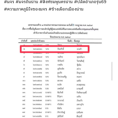
#มจร #มจรถิ่นน่าน #สิงห์ชมพูนครน่าน #ปลัดอำเภอรุ่น69
#ความภาคภูมิใจของมจร #ช้างเผือกเมืองน่าน