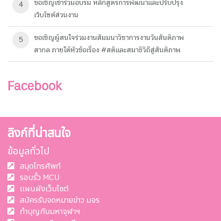
ขอเชิญเข้าร่วมอบรม หลักสูตรการพัฒนาและปรับปรุง
4
เว็บไซต์ส่วนงาน
ขอเชิญผู้สนใจร่วมงานสัมมนาวิชาการงานวันสันติภาพ
5
สากล ภายใต้หัวข้อเรื่อง #สติและสมาธิวิถีสู่สันติภาพ
Facebook
ลิงก์ที่น่าสนใจ
ข้อมูลทั่วไป
สมุดโทรศัพท์
รอบรั้ว MCU
แผนผังเว็บไซต์
สมัครรับจดหมายข่าว มจร
ทำบุญกับมหาจุฬาฯ