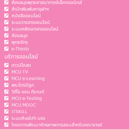
ห้องสมุดพุทธศาสนาทางอิเล็กทรอนิกส์
สำนักพิมพ์มหาจุฬาฯ
หนังสือออนไลน์
ระบบวารสารออนไลน์
ระบบคลังเอกสารออนไลน์
ห้องสมุด
พุทธจักร
e-Thesis
บริการออนไลน์
ดาวน์โหลด
MCU TV
MCU e-Learning
พระไตรปิฎก
วิดีโอ ออน ดีมานด์
MCU e-Testing
MCU MOOC
ITSKILL
ระบบศิษย์เก่า มจร
โครงการพัฒนาศักยภาพการสอนสำหรับคณาจารย์