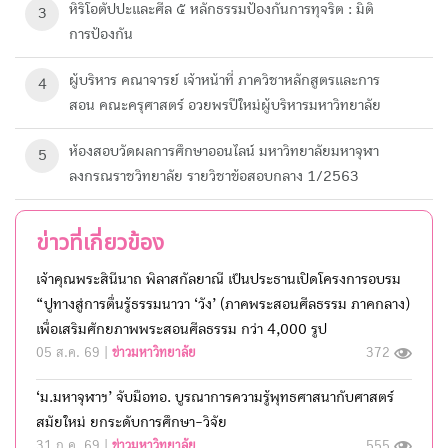
หิริโอตัปปะและศีล ๕ หลักธรรมป้องกันการทุจริต : มิติ
3
การป้องกัน
ผู้บริหาร คณาจารย์ เจ้าหน้าที่ ภาควิชาหลักสูตรและการ
4
สอน คณะครุศาสตร์ อวยพรปีใหม่ผู้บริหารมหาวิทยาลัย
ห้องสอบวัดผลการศึกษา​ออนไลน์ มหาวิทยาลัย​มหา​จุฬา
5
ลงกรณ​ราช​วิทยาลัย​ รายวิชาข้อสอบกลาง 1/2563
ข่าวที่เกี่ยวข้อง
เจ้าคุณพระสินีนาถ พิลาสกัลยาณี เป็นประธานเปิดโครงการอบรม
“ปูทางสู่การตื่นรู้ธรรมนาวา ‘วัง’ (ภาคพระสอนศีลธรรม ภาคกลาง)
เพื่อเสริมศักยภาพพระสอนศีลธรรม กว่า 4,000 รูป
05 ส.ค. 69 |
ข่าวมหาวิทยาลัย
372
‘ม.มหาจุฬาฯ’ จับมือทอ. บูรณาการความรู้พุทธศาสนากับศาสตร์
สมัยใหม่ ยกระดับการศึกษา-วิจัย
31 ก.ค. 69 |
ข่าวมหาวิทยาลัย
555