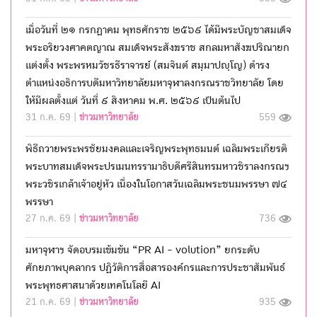
เมื่อวันที่ ๒๑ กรกฎาคม พุทธศักราช ๒๕๖๙ ได้มีพระบัญชาสมเด็จ
พระอริยวงศาคตญาณ สมเด็จพระสังฆราช สกลมหาสังฆปริณายก
แต่งตั้ง พระพรหมวัชรธีราจารย์ (สมจินต์ สมฺมาปญฺโญ) ดำรง
ตำแหน่งอธิการบดีมหาวิทยาลัยมหาจุฬาลงกรณราชวิทยาลัย โดย
ให้มีผลตั้งแต่ วันที่ ๙ สิงหาคม พ.ศ. ๒๕๖๙ เป็นต้นไป
31 ก.ค. 69 |
ข่าวมหาวิทยาลัย
559
พิธีถวายพระพรชัยมงคลและเจริญพระพุทธมนต์ เฉลิมพระเกียรติ
พระบาทสมเด็จพระปรเมนทรรามาธิบดีศรีสินทรมหาวชิราลงกรณฯ
พระวชิรเกล้าเจ้าอยู่หัว เนื่องในโอกาสวันเฉลิมพระชนมพรรษา ๗๔
พรรษา
27 ก.ค. 69 |
ข่าวมหาวิทยาลัย
736
มหาจุฬาฯ จัดอบรมเข้มข้น “PR AI - volution” ยกระดับ
ศักยภาพบุคลากร ปฏิวัติการสื่อสารองค์กรและการประชาสัมพันธ์
พระพุทธศาสนาด้วยเทคโนโลยี AI
21 ก.ค. 69 |
ข่าวมหาวิทยาลัย
935