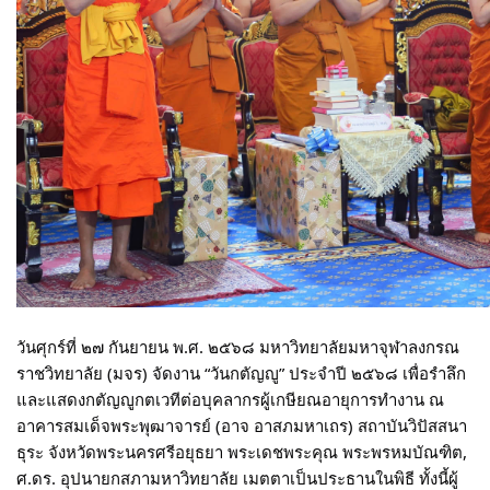
วันศุกร์ที่ ๒๗ กันยายน พ.ศ. ๒๕๖๘ มหาวิทยาลัยมหาจุฬาลงกรณ
ราชวิทยาลัย (มจร) จัดงาน “วันกตัญญู” ประจำปี ๒๕๖๘ เพื่อรำลึก
และแสดงกตัญญูกตเวทีต่อบุคลากรผู้เกษียณอายุการทำงาน ณ
อาคารสมเด็จพระพุฒาจารย์ (อาจ อาสภมหาเถร) สถาบันวิปัสสนา
ธุระ จังหวัดพระนครศรีอยุธยา พระเดชพระคุณ พระพรหมบัณฑิต,
ศ.ดร. อุปนายกสภามหาวิทยาลัย เมตตาเป็นประธานในพิธี ทั้งนี้ผู้