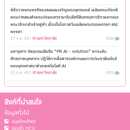
พิธีถวายพระพรชัยมงคลและเจริญพระพุทธมนต์ เฉลิมพระเกียรติ
พระบาทสมเด็จพระปรเมนทรรามาธิบดีศรีสินทรมหาวชิราลงกรณฯ
พระวชิรเกล้าเจ้าอยู่หัว เนื่องในโอกาสวันเฉลิมพระชนมพรรษา ๗๔
พรรษา
27 ก.ค. 69 |
ข่าวมหาวิทยาลัย
608
มหาจุฬาฯ จัดอบรมเข้มข้น “PR AI - volution” ยกระดับ
ศักยภาพบุคลากร ปฏิวัติการสื่อสารองค์กรและการประชาสัมพันธ์
พระพุทธศาสนาด้วยเทคโนโลยี AI
21 ก.ค. 69 |
ข่าวมหาวิทยาลัย
919
ลิงก์ที่น่าสนใจ
ข้อมูลทั่วไป
สมุดโทรศัพท์
รอบรั้ว MCU