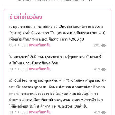
ข่าวที่เกี่ยวข้อง
เจ้าคุณพระสินีนาถ พิลาสกัลยาณี เป็นประธานเปิดโครงการอบรม
“ปูทางสู่การตื่นรู้ธรรมนาวา ‘วัง’ (ภาคพระสอนศีลธรรม ภาคกลาง)
เพื่อเสริมศักยภาพพระสอนศีลธรรม กว่า 4,000 รูป
05 ส.ค. 69 |
ข่าวมหาวิทยาลัย
201
‘ม.มหาจุฬาฯ’ จับมือทอ. บูรณาการความรู้พุทธศาสนากับศาสตร์
สมัยใหม่ ยกระดับการศึกษา-วิจัย
31 ก.ค. 69 |
ข่าวมหาวิทยาลัย
419
เมื่อวันที่ ๒๑ กรกฎาคม พุทธศักราช ๒๕๖๙ ได้มีพระบัญชาสมเด็จ
พระอริยวงศาคตญาณ สมเด็จพระสังฆราช สกลมหาสังฆปริณายก
แต่งตั้ง พระพรหมวัชรธีราจารย์ (สมจินต์ สมฺมาปญฺโญ) ดำรง
ตำแหน่งอธิการบดีมหาวิทยาลัยมหาจุฬาลงกรณราชวิทยาลัย โดย
ให้มีผลตั้งแต่ วันที่ ๙ สิงหาคม พ.ศ. ๒๕๖๙ เป็นต้นไป
31 ก.ค. 69 |
ข่าวมหาวิทยาลัย
419