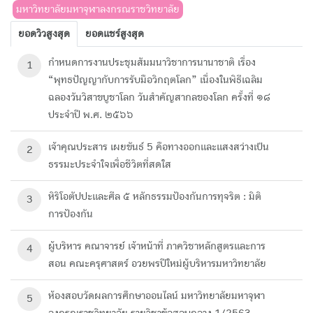
มหาวิทยาลัยมหาจุฬาลงกรณราชวิทยาลัย
ยอดวิวสูงสุด
ยอดแชร์สูงสุด
กำหนดการงานประชุมสัมมนาวิชาการนานาชาติ เรื่อง
1
“พุทธปัญญากับการรับมือวิกฤตโลก” เนื่องในพิธีเฉลิม
ฉลองวันวิสาขบูชาโลก วันสำคัญสากลของโลก ครั้งที่ ๑๘
ประจำปี พ.ศ. ๒๕๖๖
เจ้าคุณประสาร เผยขันธ์ 5 คือทางออกและแสงสว่างเป็น
2
ธรรมะประจำใจเพื่อชีวิตที่สดใส
หิริโอตัปปะและศีล ๕ หลักธรรมป้องกันการทุจริต : มิติ
3
การป้องกัน
ผู้บริหาร คณาจารย์ เจ้าหน้าที่ ภาควิชาหลักสูตรและการ
4
สอน คณะครุศาสตร์ อวยพรปีใหม่ผู้บริหารมหาวิทยาลัย
ห้องสอบวัดผลการศึกษา​ออนไลน์ มหาวิทยาลัย​มหา​จุฬา
5
ลงกรณ​ราช​วิทยาลัย​ รายวิชาข้อสอบกลาง 1/2563