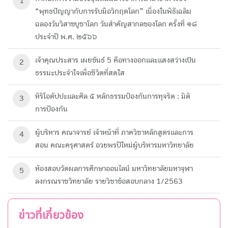
1
“พุทธปัญญากับการรับมือวิกฤตโลก” เนื่องในพิธีเฉลิม
ฉลองวันวิสาขบูชาโลก วันสำคัญสากลของโลก ครั้งที่ ๑๘
ประจำปี พ.ศ. ๒๕๖๖
เจ้าคุณประสาร เผยขันธ์ 5 คือทางออกและแสงสว่างเป็น
2
ธรรมะประจำใจเพื่อชีวิตที่สดใส
หิริโอตัปปะและศีล ๕ หลักธรรมป้องกันการทุจริต : มิติ
3
การป้องกัน
ผู้บริหาร คณาจารย์ เจ้าหน้าที่ ภาควิชาหลักสูตรและการ
4
สอน คณะครุศาสตร์ อวยพรปีใหม่ผู้บริหารมหาวิทยาลัย
ห้องสอบวัดผลการศึกษา​ออนไลน์ มหาวิทยาลัย​มหา​จุฬา
5
ลงกรณ​ราช​วิทยาลัย​ รายวิชาข้อสอบกลาง 1/2563
ข่าวที่เกี่ยวข้อง