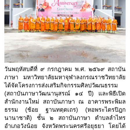
วันพฤหัสบดีที่ ๙ กรกฎาคม พ.ศ. ๒๕๖๙ สถาบัน
ภาษา มหาวิทยาลัยมหาจุฬาลงกรณราชวิทยาลัย
ได้จัดโครงการส่งเสริมกิจกรรมศิลปวัฒนธรรม
(สถาบันภาษาวัฒนานุสรณ์ ๑๔ ปี) และพิธีเปิด
สำนักงานใหม่ สถาบันภาษา ณ อาคารพระพิมล
ธรรม (ช้อย ฐานทตฺตเถร) (หอพระไตรปิฎก
นานาชาติ) ชั้น ๒ สถาบันภาษา ตำบลลำไทร
อำเภอวังน้อย จังหวัดพระนครศรีอยุธยา โดยได้