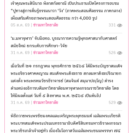
เจ้าคุณพระสินีนาถ พิลาสกัลยาณี เป็นประธานเปิดโครงการอบรม
“ปูทางสู่การตื่นรู้ธรรมนาวา ‘วัง’ (ภาคพระสอนศีลธรรม ภาคกลาง)
เพื่อเสริมศักยภาพพระสอนศีลธรรม กว่า 4,000 รูป
05 ส.ค. 69 |
ข่าวมหาวิทยาลัย
331
‘ม.มหาจุฬาฯ’ จับมือทอ. บูรณาการความรู้พุทธศาสนากับศาสตร์
สมัยใหม่ ยกระดับการศึกษา-วิจัย
31 ก.ค. 69 |
ข่าวมหาวิทยาลัย
526
เมื่อวันที่ ๒๑ กรกฎาคม พุทธศักราช ๒๕๖๙ ได้มีพระบัญชาสมเด็จ
พระอริยวงศาคตญาณ สมเด็จพระสังฆราช สกลมหาสังฆปริณายก
แต่งตั้ง พระพรหมวัชรธีราจารย์ (สมจินต์ สมฺมาปญฺโญ) ดำรง
ตำแหน่งอธิการบดีมหาวิทยาลัยมหาจุฬาลงกรณราชวิทยาลัย โดย
ให้มีผลตั้งแต่ วันที่ ๙ สิงหาคม พ.ศ. ๒๕๖๙ เป็นต้นไป
31 ก.ค. 69 |
ข่าวมหาวิทยาลัย
529
พิธีถวายพระพรชัยมงคลและเจริญพระพุทธมนต์ เฉลิมพระเกียรติ
พระบาทสมเด็จพระปรเมนทรรามาธิบดีศรีสินทรมหาวชิราลงกรณฯ
พระวชิรเกล้าเจ้าอยู่หัว เนื่องในโอกาสวันเฉลิมพระชนมพรรษา ๗๔