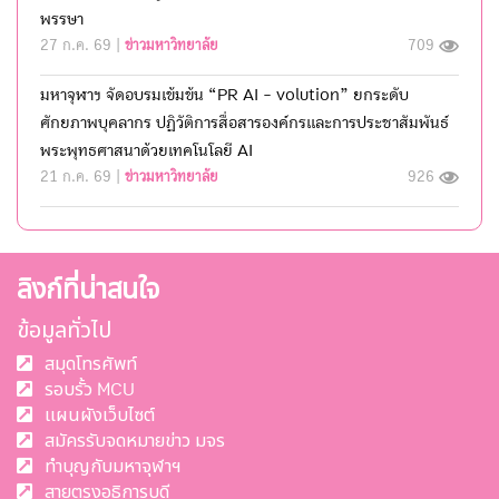
พรรษา
27 ก.ค. 69 |
ข่าวมหาวิทยาลัย
709
มหาจุฬาฯ จัดอบรมเข้มข้น “PR AI - volution” ยกระดับ
ศักยภาพบุคลากร ปฏิวัติการสื่อสารองค์กรและการประชาสัมพันธ์
พระพุทธศาสนาด้วยเทคโนโลยี AI
21 ก.ค. 69 |
ข่าวมหาวิทยาลัย
926
ลิงก์ที่น่าสนใจ
ข้อมูลทั่วไป
สมุดโทรศัพท์
รอบรั้ว MCU
แผนผังเว็บไซต์
สมัครรับจดหมายข่าว มจร
ทำบุญกับมหาจุฬาฯ
สายตรงอธิการบดี