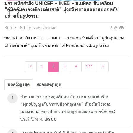
มจร ผนึกกำลัง UNICEF - INEB - ม.มหิดล ขับเคลื่อน
“คู่มือคุ้มครองเด็กระดับชาติ” มุ่งสร้างศาสนสถานปลอดภัย
อย่างเป็นรูปธรรม
30 มิ.ย. 69 |
ข่าวมหาวิทยาลัย
258
มจร ผนึกกำลัง UNICEF - INEB - ม.มหิดล ขับเคลื่อน “คู่มือคุ้มครอง
เด็กระดับชาติ” มุ่งสร้างศาสนสถานปลอดภัยอย่างเป็นรูปธรรม
ก่อนหน้า
ถัดไป
«
1
2
3
4
577
»
ยอดวิวสูงสุด
ยอดแชร์สูงสุด
กำหนดการงานประชุมสัมมนาวิชาการนานาชาติ เรื่อง
1
“พุทธปัญญากับการรับมือวิกฤตโลก” เนื่องในพิธีเฉลิม
ฉลองวันวิสาขบูชาโลก วันสำคัญสากลของโลก ครั้งที่ ๑๘
ประจำปี พ.ศ. ๒๕๖๖
เจ้าคุณประสาร เผยขันธ์ 5 คือทางออกและแสงสว่างเป็น