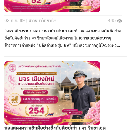
02 ก.ค. 69 |
ข่าวมหาวิทยาลัย
445
"มจร เชียงรายงามสง่าบนเวทีระดับประเทศ! . ขอแสดงความยินดีอย่าง
ยิ่งกับศิษย์เก่า มจร วิทยาลัยสงฆ์เชียงราย ในโอกาสสอบติดบรรจุ
ข้าราชการตำแหน่ง “ปลัดอำเภอ รุ่น 69” หนึ่งความภาคภูมิใจของพวก
เรา: นายศตวรรษ พะโย่ รัฐศาสตรบัณฑิต สาขาวิชารัฐศาสตร์ (รุ่นที่ 68)
"คว้าลำดับที่ 52 ของประเทศ!"
ขอแสดงความยินดีอย่างยิ่งกับศิษย์เก่า มจร วิทยาเขต