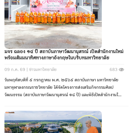
มจร ฉลอง ๑๔ ปี สถาบันภาษาวัฒนานุสรณ์ เปิดสำนักงานใหม่
พร้อมสัมมนาทิศทางภาษาอังกฤษในบริบทมหาวิทยาลัย
09 ก.ค. 69 |
ข่าวมหาวิทยาลัย
683
วันพฤหัสบดีที่ ๙ กรกฎาคม พ.ศ. ๒๕๖๙ สถาบันภาษา มหาวิทยาลัย
มหาจุฬาลงกรณราชวิทยาลัย ได้จัดโครงการส่งเสริมกิจกรรมศิลป
วัฒนธรรม (สถาบันภาษาวัฒนานุสรณ์ ๑๔ ปี) และพิธีเปิดสำนักงานใหม่
สถาบันภาษา ณ อาคารพระพิมลธรรม (ช้อย ฐานทตฺตเถร) (หอพระ
ไตรปิฎกนานาชาติ) ชั้น ๒ สถาบันภาษา ตำบลลำไทร อำเภอวังน้อย
จังหวัดพระนครศรีอยุธยา โดยได้รับความเมตตาจาก พระพรหมวัชรธีรา
จารย์, ศ.ดร. อธิการบดี เป็นประธานในพิธี