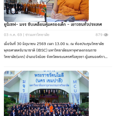
ยูนิเซฟ- มจร ขับเคลื่อนคุ้มครองเด็ก - เยาวชนทั่วประเทศ
03 ก.ค. 69 |
ข่าวมหาวิทยาลัย
879
เมื่อวันที่ 30 มิถุนายน 2569 เวลา 13.00 น. ณ ห้องประชุมวิทยาลัย
พุทธศาสตร์นานาชาติ (IBSC) มหาวิทยาลัยมหาจุฬาลงกรณราช
วิทยาลัย(มจร) อำเภอวังน้อย จังหวัดพระนครศรีอยุธยา ผู้แทนองค์การ
ยูนิเซฟ ประเทศไทย พร้อมด้วยผู้แทนมหาวิทยาลัยมหิดล เครือข่ายชาว
พุทธเพื่อสันติภาพและการพัฒนา สหภาพพระธรรมทูตไทยในทวีปยุโรป
(สธย.) คณะทำงานด้านการคุ้มครองเด็กในพุทธศาสนสถานและคณะผู้
บริหารมหาวิทยาลัยมหาจุฬาลงกรณราชวิทยาลัย ได้ร่วมประชุมหารือ
เพื่อกำหนดแนวทางความร่วมมือในการขับเคลื่อนงานด้านการคุ้มครอง
เด็กและเยาวชนผ่านเครือข่ายพระพุทธศาสนา