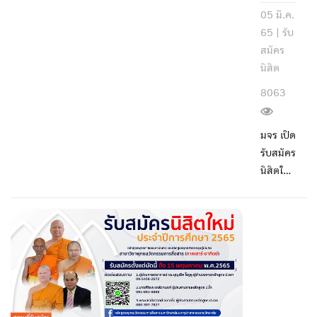
05 มี.ค.
65 |
รับ
สมัคร
นิสิต
8063
มจร เปิด
รับสมัคร
นิสิตใหม่
ประจำปี
การ
ศึกษา
2565