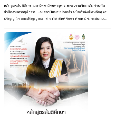
หลักสูตรสันติศึกษา มหาวิทยาลัยมหาจุฬาลงกรณราชวิทยาลัย ร่วมกับ
สำนักงานศาลยุติธรรม และสถาบันพระปกเกล้า ผนึกกำลังเปิดหลักสูตร
ปริญญาโท และปริญญาเอก สาขาวิชาสันติศึกษา พัฒนาวิศวกรต้นแบบ
สันติภาพ ๔ ภาพ มิติกายภาพ มิติพฤติภาพ มิติจิตตภาพ และมิติปัญญา
ภาพ สมัครปริญญาเอก รุ่น 7 สมัคร
https://forms.gle/ChjXTn46ECJnBk9n6 สมัครปริญญาโท รุ่น
10 สมัคร https://forms.gle/1duPkA62yijGXRPR9